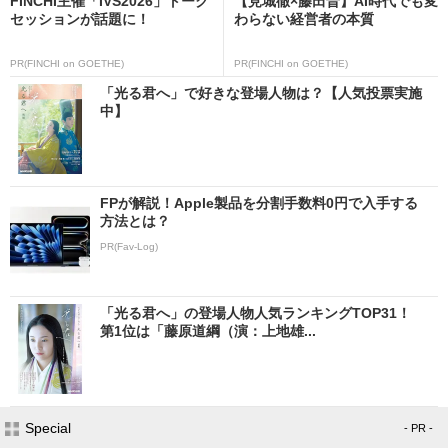
FINCHI主催「IVS2026」トーク
【見城徹×藤田晋】AI時代でも変
セッションが話題に！
わらない経営者の本質
PR(FINCHI on GOETHE)
PR(FINCHI on GOETHE)
「光る君へ」で好きな登場人物は？【人気投票実施
中】
FPが解説！Apple製品を分割手数料0円で入手する
方法とは？
PR(Fav-Log)
「光る君へ」の登場人物人気ランキングTOP31！
第1位は「藤原道綱（演：上地雄...
Special
- PR -