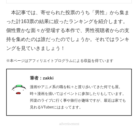
企業向けIT製品の総合サイト
本記事では、寄せられた投票のうち「男性」から集ま
IT製品の技術・比較・事例
った計163票の結果に絞ったランキングを紹介します。
個性豊かな面々が登場する本作で、男性視聴者からの支
製造業のIT導入・活用を支援
持を集めたのは誰だったのでしょうか。それではランキ
モノづくり技術者専門サイト
ングを見ていきましょう！
エレクトロニクス専門サイト
※本ページはアフィリエイトプログラムによる収益を得ています
電子設計の基本と応用
筆者：zakki
エネルギーの専門メディア
漫画やアニメ系の職を転々と渡り歩いてきた何でも屋。
時々漫画を描いてはイベントに参加したりもしています。
建設×テクノロジーの最前線
邦楽のライブに行く事や旅行が趣味ですが、最近は家でも
見れるVTuberにはまってます。
ちょっと気になるネットの話題
advertisement