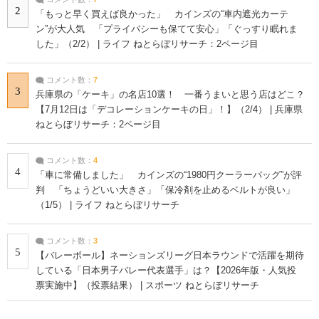
2
「もっと早く買えば良かった」 カインズの“車内遮光カーテ
ン”が大人気 「プライバシーも保てて安心」「ぐっすり眠れま
した」（2/2） | ライフ ねとらぼリサーチ：2ページ目
コメント数：
7
3
兵庫県の「ケーキ」の名店10選！ 一番うまいと思う店はどこ？
【7月12日は「デコレーションケーキの日」！】（2/4） | 兵庫県
ねとらぼリサーチ：2ページ目
コメント数：
4
4
「車に常備しました」 カインズの“1980円クーラーバッグ”が評
判 「ちょうどいい大きさ」「保冷剤を止めるベルトが良い」
（1/5） | ライフ ねとらぼリサーチ
コメント数：
3
5
【バレーボール】ネーションズリーグ日本ラウンドで活躍を期待
している「日本男子バレー代表選手」は？【2026年版・人気投
票実施中】（投票結果） | スポーツ ねとらぼリサーチ