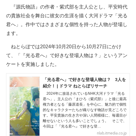
『源氏物語』の作者・紫式部を主人公とし、平安時代
ITの今と未来を見通す
の貴族社会を舞台に彼女の生涯を描く大河ドラマ「光る
君へ」。作中ではさまざまな個性を持った人物が登場し
スマホと通信の最新トレンド
ます。
進化するPCとデバイスの未来
ねとらぼでは2024年10月20日から10月27日にかけ
好きが集まる 比べて選べる
て、「『光る君へ』で好きな登場人物は？」というアン
ケートを実施しました。
ビジネスと働き方のヒント
AI活用のいまが分かる
「光る君へ」で好きな登場人物は？ 3人を
紹介！ | ドラマ ねとらぼリサーチ
企業ITのトレンドを詳説
2024年に放送されているNHK大河ドラマ「光る
君へ」。主人公の「まひろ（紫式部）」と後に最高
経営リーダーのコミュニティ
権力者となる「藤原道長」を中心に、魅力的で個性
的なキャラクターたちが織りなす物語が見どころで
す。平安貴族の生き方や深い人間模様に、毎週目が
マーケ×ITの今がよく分かる
離せないという人も多いことでしょう。 そこで、
今回は「『光る君へ』で好きな登…
ITエンジニア向け専門サイト
nlab.itmedia.co.jp