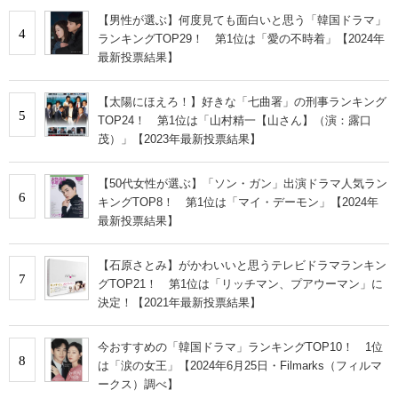
【男性が選ぶ】何度見ても面白いと思う「韓国ドラマ」
4
ランキングTOP29！ 第1位は「愛の不時着」【2024年
最新投票結果】
【太陽にほえろ！】好きな「七曲署」の刑事ランキング
5
TOP24！ 第1位は「山村精一【山さん】（演：露口
茂）」【2023年最新投票結果】
【50代女性が選ぶ】「ソン・ガン」出演ドラマ人気ラン
6
キングTOP8！ 第1位は「マイ・デーモン」【2024年
最新投票結果】
【石原さとみ】がかわいいと思うテレビドラマランキン
7
グTOP21！ 第1位は「リッチマン、プアウーマン」に
決定！【2021年最新投票結果】
今おすすめの「韓国ドラマ」ランキングTOP10！ 1位
8
は「涙の女王」【2024年6月25日・Filmarks（フィルマ
ークス）調べ】