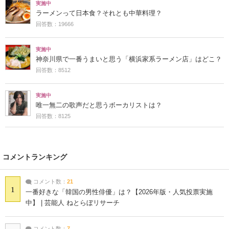
実施中
ラーメンって日本食？それとも中華料理？
回答数：19666
実施中
神奈川県で一番うまいと思う「横浜家系ラーメン店」はどこ？
回答数：8512
実施中
唯一無二の歌声だと思うボーカリストは？
回答数：8125
コメントランキング
コメント数：
21
1
一番好きな「韓国の男性俳優」は？【2026年版・人気投票実施
中】 | 芸能人 ねとらぼリサーチ
コメント数：
7