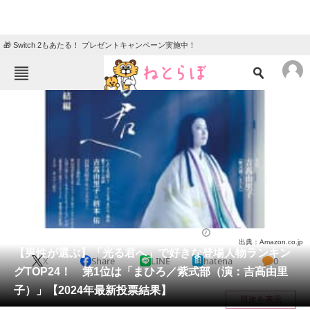
🎁 Switch 2もあたる！ プレゼントキャンペーン実施中！
ねとらぼメニュー
TOP
ニュース
エンタメ
クイズ
グルメ
地域
住まい
教育・育児
動物
リサーチ
ドラマ
2024/11/24 20:50（公開）
出典：Amazon.co.jp
会員記事
【男性が選ぶ】「光る君へ」で好きな登場人物ランキン
X
Share
LINE
hatena
0
グTOP24！ 第1位は「まひろ／紫式部（演：吉高由里
メディア
子）」【2024年最新投票結果】
目次を表示
注目記事を集めた総合ページ