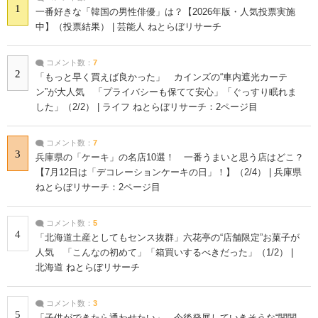
1
一番好きな「韓国の男性俳優」は？【2026年版・人気投票実施
中】（投票結果） | 芸能人 ねとらぼリサーチ
コメント数：
7
2
「もっと早く買えば良かった」 カインズの“車内遮光カーテ
ン”が大人気 「プライバシーも保てて安心」「ぐっすり眠れま
した」（2/2） | ライフ ねとらぼリサーチ：2ページ目
コメント数：
7
3
兵庫県の「ケーキ」の名店10選！ 一番うまいと思う店はどこ？
【7月12日は「デコレーションケーキの日」！】（2/4） | 兵庫県
ねとらぼリサーチ：2ページ目
コメント数：
5
4
「北海道土産としてもセンス抜群」六花亭の“店舗限定”お菓子が
人気 「こんなの初めて」「箱買いするべきだった」（1/2） |
北海道 ねとらぼリサーチ
コメント数：
3
5
「子供ができたら通わせたい」 今後発展していきそうな“関関