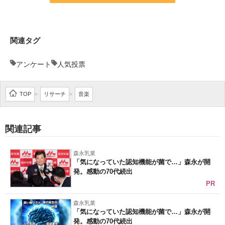
関連タグ
アンケート
人気投票
TOP
リサーチ
音楽
>
>
関連記事
森永乳業
「気になっていた認知機能が菌で…」森永が開
発。感動の70代続出
PR
森永乳業
「気になっていた認知機能が菌で…」森永が開
発。感動の70代続出