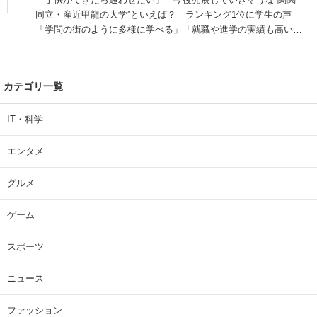
同立・産近甲龍の大学”といえば？ ランキング1位に学生の声
「学問の街のように多様に学べる」「就職や進学の実績も高い」
| 大学 ねとらぼリサーチ
カテゴリ一覧
IT・科学
エンタメ
グルメ
ゲーム
スポーツ
ニュース
ファッション