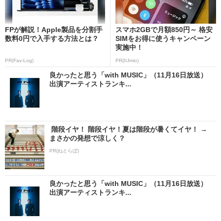
FPが解説！Apple製品を分割手
スマホ2GBで月額850円～ 格安
数料0円で入手する方法とは？
SIMをお得に使うキャンペーン
実施中！
PR(Fav-Log)
PR(IIJmio)
良かったと思う「with MUSIC」（11月16日放送）
出演アーティストランキ...
階段イヤ！ 階段イヤ！夏は階段が暑くてイヤ！ →
まさかの発想で涼しく？
PR(ねとらぼ)
良かったと思う「with MUSIC」（11月16日放送）
出演アーティストランキ...