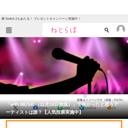
🎁 Switch 2もあたる！ プレゼントキャンペーン実施中！
ねとらぼメニュー
TOP
ニュース
エンタメ
クイズ
グルメ
地域
住まい
教育・育児
動物
リサーチ
音楽
2024/11/16 20:55（公開）
画像はイメージです（画像：PIXTA）
会員記事
「with MUSIC（11月16日放送）」で良かったと思うア
X
Share
LINE
hatena
23
ーティストは誰？【人気投票実施中】
メディア
注目記事を集めた総合ページ