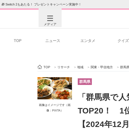
🎁 Switch 2もあたる！ プレゼントキャンペーン実施中！
メディア
TOP
ニュース
エンタメ
クイズ
注目記事を集めた総合ページ
ITの今
TOP
>
リサーチ
>
地域
>
関東・甲信地方
>
群馬
ビジネスと働き方のヒント
AI活用
群馬県
「群馬県で人
画像はイメージです（画
ITエンジニア向け専門サイト
企業向けI
TOP20！ 
像：PIXTA）
【2024年12