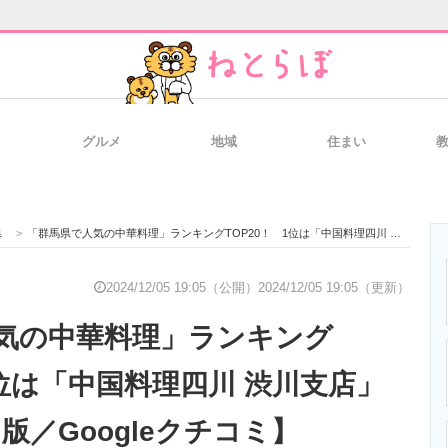
グルメ
地域
住まい
と未来を見通す
スマホと通信の最新トレンド
進化するPCとデ
県
>
「群馬県で人気の中華料理」ランキングTOP20！ 1位は「中国料理四川 渋川支店」【2024年12月版／Googleクチコミ】
のいまが分かる
企業ITのトレンドを詳説
経営リーダーの
2024/12/05 19:05（公開）
2024/12/05 19:05（更新）
気の中華料理」ランキング
T製品の総合サイト
IT製品の技術・比較・事例
製造業のIT導入
1位は「中国料理四川 渋川支店」
月版／Googleクチコミ】