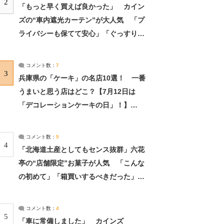
2
「もっと早く買えば良かった」 カイン
ズの“車内遮光カーテン”が大人気 「プ
ライバシーも保てて安心」「ぐっすり眠
れました」（2/2） | ライフ ねとらぼリ
サーチ：2ページ目
コメント数：
7
3
兵庫県の「ケーキ」の名店10選！ 一番
うまいと思う店はどこ？【7月12日は
「デコレーションケーキの日」！】
（2/4） | 兵庫県 ねとらぼリサーチ：2ペ
ージ目
コメント数：
5
4
「北海道土産としてもセンス抜群」六花
亭の“店舗限定”お菓子が人気 「こんな
の初めて」「箱買いするべきだった」
（1/2） | 北海道 ねとらぼリサーチ
コメント数：
4
5
「車に常備しました」 カインズ