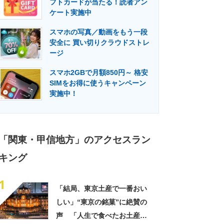
フトカードが当たる！読者アン
門メディア
建設×テクノロジーの最前線
ケート実施中
スマホの写真／動画をもう一段
安全に 買い切りクラウドストレ
ージ
スマホ2GBで月額850円～ 格安
SIMをお得に使うキャンペーン
実施中！
「関東・甲信地方」のアクセスラン
キング
1
「結局、東京土産で一番おい
しい」“東京の銘菓”に絶賛の
声 「人生で食べたお土産の