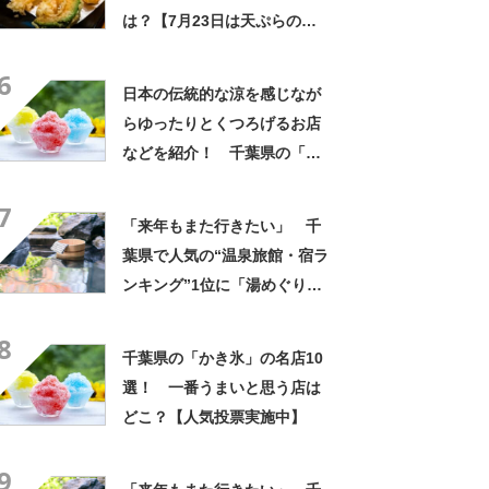
は？【7月23日は天ぷらの
日】
6
日本の伝統的な涼を感じなが
らゆったりとくつろげるお店
などを紹介！ 千葉県の「か
き氷」の名店10選！
7
「来年もまた行きたい」 千
葉県で人気の“温泉旅館・宿ラ
ンキング”1位に「湯めぐりで
きるのが最高」「海と富士山
8
の絶景に感動」の声
千葉県の「かき氷」の名店10
選！ 一番うまいと思う店は
どこ？【人気投票実施中】
9