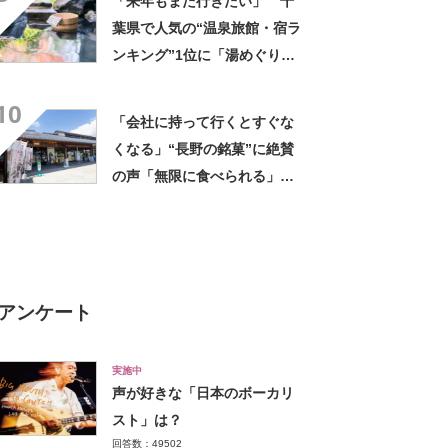
「来年もまた行きたい」 千
葉県で人気の“温泉旅館・宿ラ
ンキング”1位に「湯めぐりで
きるのが最高」「海と富士山
10
の絶景に感動」の声
「会社に持って行くとすぐな
くなる」“長野の銘菓”に絶賛
の声「無限に食べられる」
「もっと早く知りたかった」
アンケート
実施中
声が好きな「日本のボーカリ
スト」は？
回答数：49502