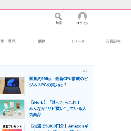
検索
ログイン
教育・育児
動物
リサーチ
会員記事
バイスの未来
好きが集まる 比べて選べる
- PR -
重量約999g、最新CPU搭載のビ
コミュニティ
マーケ×ITの今がよく分かる
ジネスPCの実力は？
【iHerb】「迷ったらこれ！」
・活用を支援
みんなが"リピ買い"している人
気商品
【抽選で5,000円分】Amazonギ