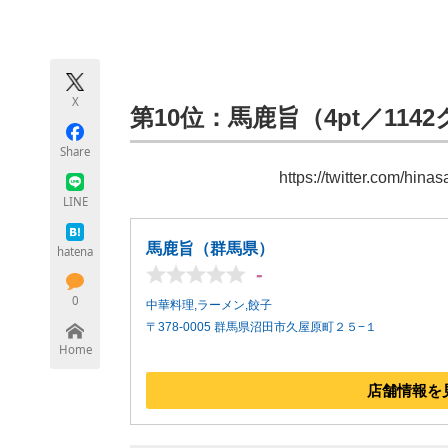
モノづくり技術者専門サイト
エレクトロ
X
ちょっと気になるネットの話題
第10位：馬鹿旨（4pt／114
Share
https://twitter.com/hi
LINE
馬鹿旨（群馬県）
hatena
-
0
中華料理,ラーメン,餃子
〒378-0005 群馬県沼田市久屋原町２５−１
Home
店舗情報を