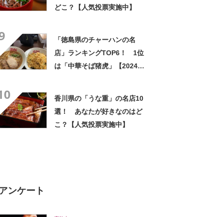
どこ？【人気投票実施中】
9
「徳島県のチャーハンの名
店」ランキングTOP6！ 1位
は「中華そば猪虎」【2024年
1月24日時点／SARAH】
10
香川県の「うな重」の名店10
選！ あなたが好きなのはど
こ？【人気投票実施中】
アンケート