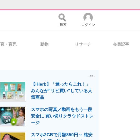
検索
ログイン
教育・育児
動物
リサーチ
会員記事
バイスの未来
好きが集まる 比べて選べる
- PR -
【iHerb】「迷ったらこれ！」
コミュニティ
マーケ×ITの今がよく分かる
みんなが"リピ買い"している人
気商品
スマホの写真／動画をもう一段
・活用を支援
安全に 買い切りクラウドストレ
ージ
スマホ2GBで月額850円～ 格安