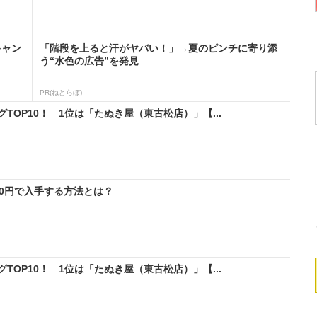
キャン
「階段を上ると汗がヤバい！」→夏のピンチに寄り添
う“水色の広告”を発見
PR(ねとらぼ)
OP10！ 1位は「たぬき屋（東古松店）」【...
料0円で入手する方法とは？
OP10！ 1位は「たぬき屋（東古松店）」【...