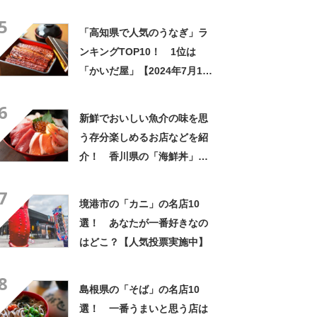
モール岡山」【2024年1月版
5
／Googleクチコミ調べ】
「高知県で人気のうなぎ」ラ
ンキングTOP10！ 1位は
「かいだ屋」【2024年7月10
日時点】
6
新鮮でおいしい魚介の味を思
う存分楽しめるお店などを紹
介！ 香川県の「海鮮丼」の
名店10選！
7
境港市の「カニ」の名店10
選！ あなたが一番好きなの
はどこ？【人気投票実施中】
8
島根県の「そば」の名店10
選！ 一番うまいと思う店は