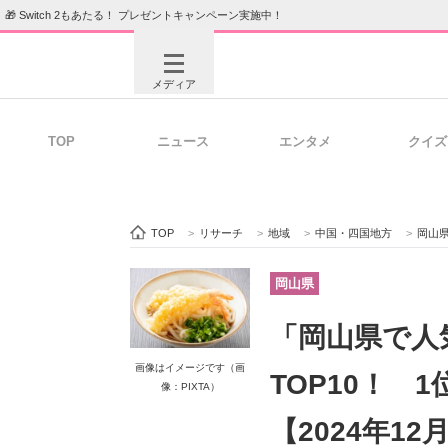
🎁 Switch 2もあたる！ プレゼントキャンペーン実施中！
メディア
TOP
ニュース
エンタメ
クイズ
注目記事を集めた総合ページ
ITの今
TOP
>
リサーチ
>
地域
>
中国・四国地方
>
岡山
ビジネスと働き方のヒント
AI活用
岡山県
「岡山県で人
ITエンジニア向け専門サイト
企業向けI
画像はイメージです（画
TOP10！ 
像：PIXTA）
【2024年12