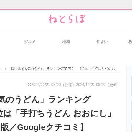
グルメ
地域
住まい
と未来を見通す
スマホと通信の最新トレンド
進化するPCとデ
県
>
「岡山県で人気のうどん」ランキングTOP10！ 1位は「手打ちうどん おおにし」【2024年12月版／Googleクチコミ】
のいまが分かる
企業ITのトレンドを詳説
経営リーダーの
2024/12/21 08:20（公開）
2024/12/21 08:20（更新）
気のうどん」ランキング
T製品の総合サイト
IT製品の技術・比較・事例
製造業のIT導入
1位は「手打ちうどん おおにし」
月版／Googleクチコミ】