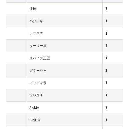
亜橋
1
バタチキ
1
ナマステ
1
ターリー屋
1
スパイス王国
1
ガネーシャ
1
インディラ
1
SHANTi
1
SAMA
1
BINDU
1