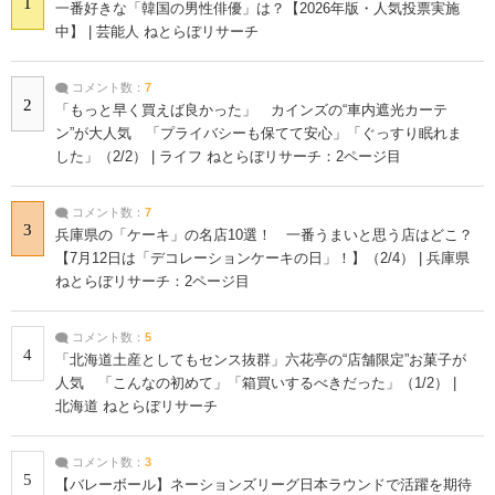
1
一番好きな「韓国の男性俳優」は？【2026年版・人気投票実施
中】 | 芸能人 ねとらぼリサーチ
コメント数：
7
2
「もっと早く買えば良かった」 カインズの“車内遮光カーテ
ン”が大人気 「プライバシーも保てて安心」「ぐっすり眠れま
した」（2/2） | ライフ ねとらぼリサーチ：2ページ目
コメント数：
7
3
兵庫県の「ケーキ」の名店10選！ 一番うまいと思う店はどこ？
【7月12日は「デコレーションケーキの日」！】（2/4） | 兵庫県
ねとらぼリサーチ：2ページ目
コメント数：
5
4
「北海道土産としてもセンス抜群」六花亭の“店舗限定”お菓子が
人気 「こんなの初めて」「箱買いするべきだった」（1/2） |
北海道 ねとらぼリサーチ
コメント数：
3
5
【バレーボール】ネーションズリーグ日本ラウンドで活躍を期待