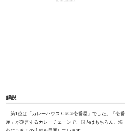
advertisement
企業向けIT製品の総合サイト
IT製品の技術・比較・事例
製造業のIT導入・活用を支援
モノづくり技術者専門サイト
エレクトロニクス専門サイト
電子設計の基本と応用
エネルギーの専門メディア
建設×テクノロジーの最前線
解説
ちょっと気になるネットの話題
第1位は「カレーハウス CoCo壱番屋」でした。「壱番
屋」が運営するカレーチェーンで、国内はもちろん、海
外にも多くの店舗を展開しています。