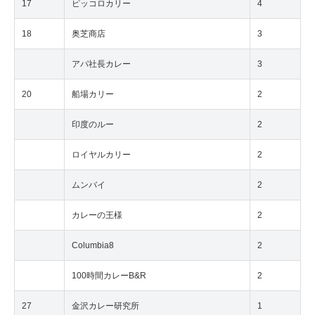
17
ピッコロカリー
4
18
奥芝商店
3
アパ社長カレー
3
20
船場カリー
2
印度のルー
2
ロイヤルカリー
2
ムンバイ
2
カレーの王様
2
Columbia8
2
100時間カレーB&R
2
27
金沢カレー研究所
1