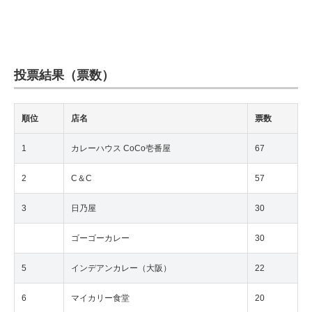
投票結果（票数）
順位
店名
票数
1
カレーハウス CoCo壱番屋
67
2
C＆C
57
3
日乃屋
30
ゴーゴーカレー
30
5
インデアンカレー（大阪）
22
6
マイカリー食堂
20