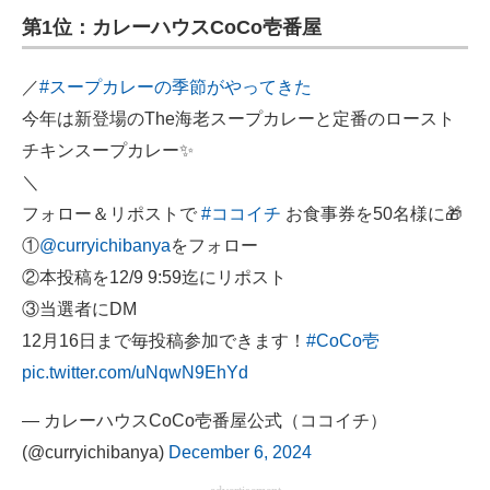
第1位：カレーハウスCoCo壱番屋
ITの今と未来を見通す
／
#スープカレーの季節がやってきた
スマホと通信の最新トレンド
今年は新登場のThe海老スープカレーと定番のロースト
進化するPCとデバイスの未来
チキンスープカレー✨
＼
好きが集まる 比べて選べる
フォロー＆リポストで
#ココイチ
お食事券を50名様に🎁
ビジネスと働き方のヒント
①
@curryichibanya
をフォロー
②本投稿を12/9 9:59迄にリポスト
AI活用のいまが分かる
③当選者にDM
企業ITのトレンドを詳説
12月16日まで毎投稿参加できます！
#CoCo壱
pic.twitter.com/uNqwN9EhYd
経営リーダーのコミュニティ
— カレーハウスCoCo壱番屋公式（ココイチ）
マーケ×ITの今がよく分かる
(@curryichibanya)
December 6, 2024
ITエンジニア向け専門サイト