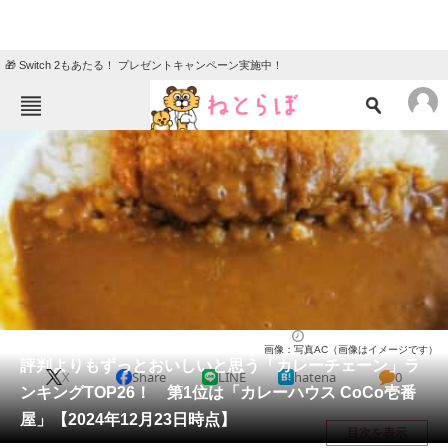
🎁 Switch 2もあたる！ プレゼントキャンペーン実施中！
ねとらぼメニュー
TOP
ニュース
エンタメ
クイズ
グルメ
地域
住まい
教育・育児
動物
リサーチ
カレー
2024/12/27 21:30（公開）
画像：写真AC（画像はイメージです）
会員記事
評判よりもずっとおいしいと思う「カレーチェーン」ラ
X
Share
LINE
hatena
0
ンキングTOP26！ 第1位は「カレーハウス CoCo壱番
メディア
屋」【2024年12月23日時点】
目次を表示
注目記事を集めた総合ページ