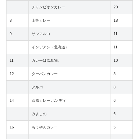
チャンピオンカレー
20
8
上等カレー
18
9
サンマルコ
11
インデアン（北海道）
11
11
カレーは飲み物。
10
12
ターバンカレー
8
アルバ
8
14
欧風カレー ボンディ
6
みよしの
6
16
もうやんカレー
5