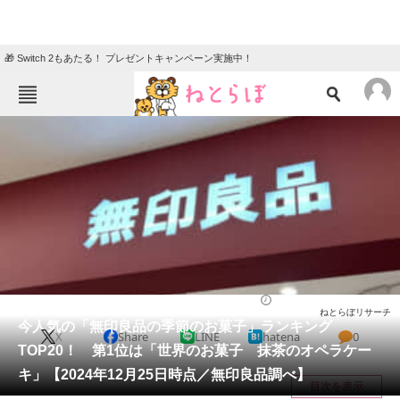
🎁 Switch 2もあたる！ プレゼントキャンペーン実施中！
ねとらぼメニュー
TOP
ニュース
エンタメ
クイズ
グルメ
地域
住まい
教育・育児
動物
リサーチ
お菓子
2024/12/27 09:00（公開）
ねとらぼリサーチ
会員記事
今人気の「無印良品の季節のお菓子」ランキング
X
Share
LINE
hatena
0
TOP20！ 第1位は「世界のお菓子 抹茶のオペラケー
メディア
キ」【2024年12月25日時点／無印良品調べ】
目次を表示
注目記事を集めた総合ページ