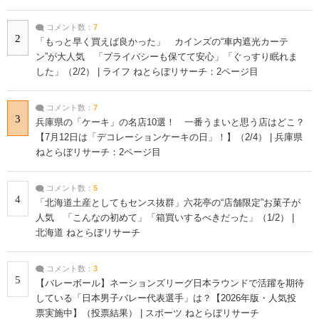
コメント数：
7
2
「もっと早く買えば良かった」 カインズの“車内遮光カーテ
ン”が大人気 「プライバシーも保てて安心」「ぐっすり眠れま
した」（2/2） | ライフ ねとらぼリサーチ：2ページ目
コメント数：
7
3
兵庫県の「ケーキ」の名店10選！ 一番うまいと思う店はどこ？
【7月12日は「デコレーションケーキの日」！】（2/4） | 兵庫県
ねとらぼリサーチ：2ページ目
コメント数：
5
4
「北海道土産としてもセンス抜群」六花亭の“店舗限定”お菓子が
人気 「こんなの初めて」「箱買いするべきだった」（1/2） |
北海道 ねとらぼリサーチ
コメント数：
3
5
【バレーボール】ネーションズリーグ日本ラウンドで活躍を期待
している「日本男子バレー代表選手」は？【2026年版・人気投
票実施中】（投票結果） | スポーツ ねとらぼリサーチ