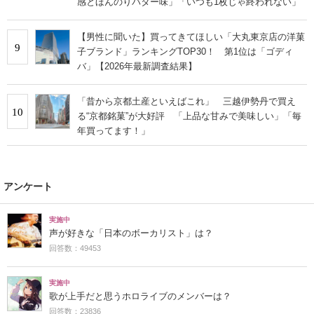
感とほんのりバター味」「いつも1枚じゃ終われない」
【男性に聞いた】買ってきてほしい「大丸東京店の洋菓
9
子ブランド」ランキングTOP30！ 第1位は「ゴディ
バ」【2026年最新調査結果】
「昔から京都土産といえばこれ」 三越伊勢丹で買え
10
る“京都銘菓”が大好評 「上品な甘みで美味しい」「毎
年買ってます！」
アンケート
実施中
声が好きな「日本のボーカリスト」は？
回答数：49453
実施中
歌が上手だと思うホロライブのメンバーは？
回答数：23836