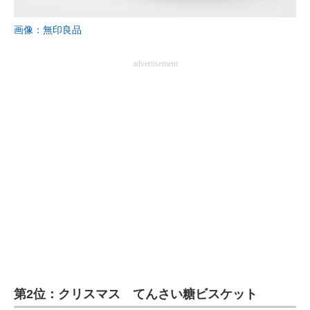
企業向けIT製品の総合サイト
画像：無印良品
IT製品の技術・比較・事例
advertisement
製造業のIT導入・活用を支援
モノづくり技術者専門サイト
エレクトロニクス専門サイト
電子設計の基本と応用
エネルギーの専門メディア
建設×テクノロジーの最前線
ちょっと気になるネットの話題
第2位：クリスマス てんさい糖ビスケット