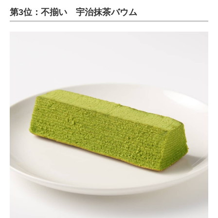
第3位：不揃い 宇治抹茶バウム
ITの今と未来を見通す
スマホと通信の最新トレンド
進化するPCとデバイスの未来
好きが集まる 比べて選べる
ビジネスと働き方のヒント
AI活用のいまが分かる
企業ITのトレンドを詳説
経営リーダーのコミュニティ
マーケ×ITの今がよく分かる
ITエンジニア向け専門サイト