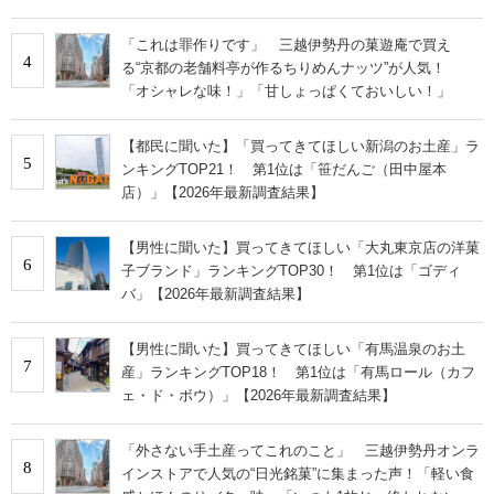
「これは罪作りです」 三越伊勢丹の菓遊庵で買え
4
る“京都の老舗料亭が作るちりめんナッツ”が人気！
「オシャレな味！」「甘しょっぱくておいしい！」
【都民に聞いた】「買ってきてほしい新潟のお土産」ラ
5
ンキングTOP21！ 第1位は「笹だんご（田中屋本
店）」【2026年最新調査結果】
【男性に聞いた】買ってきてほしい「大丸東京店の洋菓
6
子ブランド」ランキングTOP30！ 第1位は「ゴディ
バ」【2026年最新調査結果】
【男性に聞いた】買ってきてほしい「有馬温泉のお土
7
産」ランキングTOP18！ 第1位は「有馬ロール（カフ
ェ・ド・ボウ）」【2026年最新調査結果】
「外さない手土産ってこれのこと」 三越伊勢丹オンラ
8
インストアで人気の“日光銘菓”に集まった声！「軽い食