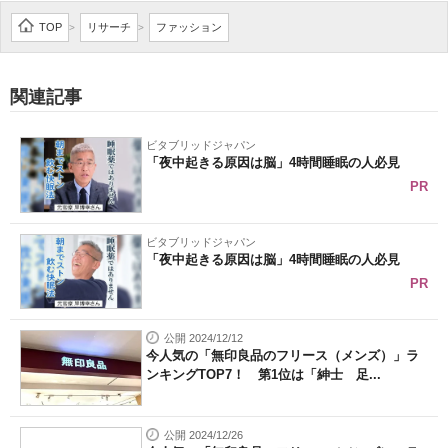
企業向けIT製品の総合サイト
TOP
リサーチ
ファッション
>
>
IT製品の技術・比較・事例
関連記事
製造業のIT導入・活用を支援
ビタブリッドジャパン
モノづくり技術者専門サイト
「夜中起きる原因は脳」4時間睡眠の人必見
PR
エレクトロニクス専門サイト
電子設計の基本と応用
ビタブリッドジャパン
「夜中起きる原因は脳」4時間睡眠の人必見
エネルギーの専門メディア
PR
建設×テクノロジーの最前線
公開 2024/12/12
今人気の「無印良品のフリース（メンズ）」ラ
ちょっと気になるネットの話題
ンキングTOP7！ 第1位は「紳士 足...
公開 2024/12/26