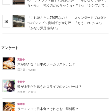
の“ゴアテックス帽子”に絶賛の声 「傘がなくてもへっ
ちゃら」「乾くのがめちゃくちゃ早い」「シンプルで服
に合わせやすい」
「これほんとに770円なの？」 スタンダードプロダク
10
ツの“シンプル腕時計”が大好評 「もうこれでいい」
「かなり満足感高い」
アンケート
実施中
声が好きな「日本のボーカリスト」は？
回答数：49538
実施中
歌が上手だと思うホロライブのメンバーは？
回答数：23884
実施中
ラーメンって日本食？それとも中華料理？