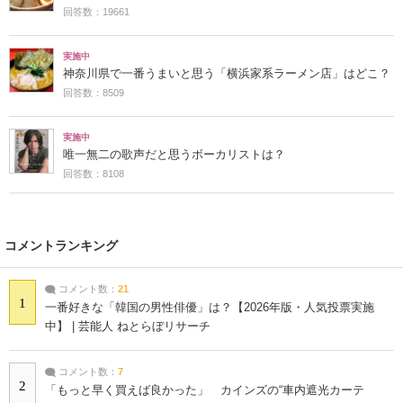
回答数：19661
実施中
神奈川県で一番うまいと思う「横浜家系ラーメン店」はどこ？
回答数：8509
実施中
唯一無二の歌声だと思うボーカリストは？
回答数：8108
コメントランキング
コメント数：
21
1
一番好きな「韓国の男性俳優」は？【2026年版・人気投票実施
中】 | 芸能人 ねとらぼリサーチ
コメント数：
7
2
「もっと早く買えば良かった」 カインズの“車内遮光カーテ