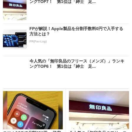
ングTOP7！ 第1位は「紳士 足...
FPが解説！Apple製品を分割手数料0円で入手する
方法とは？
PR(Fav-Log)
今人気の「無印良品のフリース（メンズ）」ランキ
ングTOP6！ 第1位は「紳士 足...