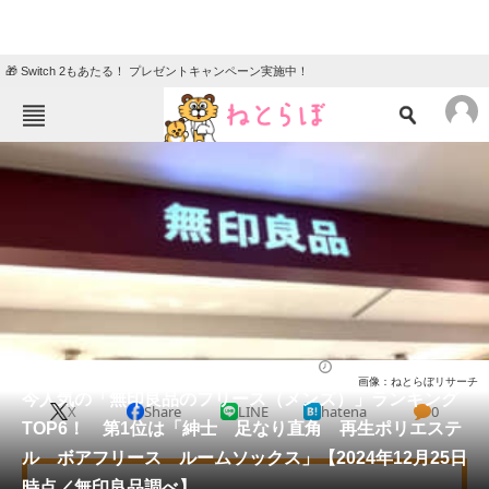
🎁 Switch 2もあたる！ プレゼントキャンペーン実施中！
ねとらぼメニュー
TOP
ニュース
エンタメ
クイズ
グルメ
地域
住まい
教育・育児
動物
リサーチ
ファッション
2024/12/26 15:00（公開）
画像：ねとらぼリサーチ
会員記事
今人気の「無印良品のフリース（メンズ）」ランキング
X
Share
LINE
hatena
0
TOP6！ 第1位は「紳士 足なり直角 再生ポリエステ
メディア
ル ボアフリース ルームソックス」【2024年12月25日
時点／無印良品調べ】
注目記事を集めた総合ページ