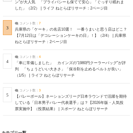
ン”が大人気 「プライバシーも保てて安心」「ぐっすり眠れま
した」（2/2） | ライフ ねとらぼリサーチ：2ページ目
コメント数：
7
3
兵庫県の「ケーキ」の名店10選！ 一番うまいと思う店はどこ？
【7月12日は「デコレーションケーキの日」！】（2/4） | 兵庫県
ねとらぼリサーチ：2ページ目
コメント数：
4
4
「車に常備しました」 カインズの“1980円クーラーバッグ”が評
判 「ちょうどいい大きさ」「保冷剤を止めるベルトが良い」
（1/5） | ライフ ねとらぼリサーチ
コメント数：
3
5
【バレーボール】ネーションズリーグ日本ラウンドで活躍を期待
している「日本男子バレー代表選手」は？【2026年版・人気投
票実施中】（投票結果） | スポーツ ねとらぼリサーチ
カテゴリ一覧