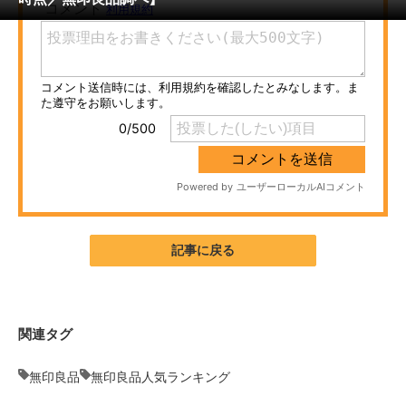
ITの今と未来を見通す
スマホと通信の最新トレンド
進化するPCとデバイスの未来
好きが集まる 比べて選べる
ビジネスと働き方のヒント
AI活用のいまが分かる
記事に戻る
企業ITのトレンドを詳説
経営リーダーのコミュニティ
関連タグ
マーケ×ITの今がよく分かる
無印良品
無印良品人気ランキング
ITエンジニア向け専門サイト