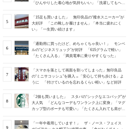
「ひんやりした着心地が気持ちいい」「洗濯してもヘタ
らない」
「15足も買いました」 無印良品の“撥水スニーカー”が
5
大好評 「この靴しか履けません」「本当に疲れにく
い」「一生買い続けます」
「通勤用に買ったけど、めちゃくちゃ良い！」 モンベ
6
ルの“ビジネスリュック”が好評 「615グラムで軽い」
「たくさん入る」「満員電車に乗りやすくなった」
「スマホを落として画面を割ってしまった」無印良品
7
の“ミニサコッシュ”を購入→「安心して持ち歩ける」よ
うに 「付けているのを忘れるくらい軽い」など好評
「2個も買いました」 スタバの“シックなエコバッグ”が
8
大人気 「どんなコーデもワンランク上に変身」「マグ
カップ型のポーチも可愛い」「たくさん入れても肩が痛
くならない」
「一年中着用しています！」 ザ・ノース・フェイス
9