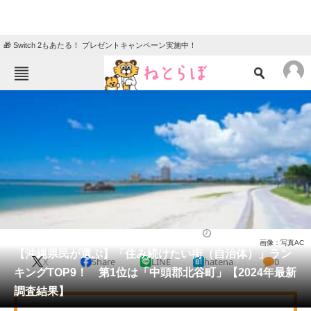
🎁 Switch 2もあたる！ プレゼントキャンペーン実施中！
ねとらぼメニュー
TOP
ニュース
エンタメ
クイズ
グルメ
地域
住まい
教育・育児
動物
リサーチ
沖縄県
2025/02/09 15:00（公開）
画像：写真AC
会員記事
【沖縄県民が選ぶ】「住み続けたい街（自治体）」ラン
X
Share
LINE
hatena
0
キングTOP9！ 第1位は「中頭郡北谷町」【2024年最新
メディア
調査結果】
注目記事を集めた総合ページ