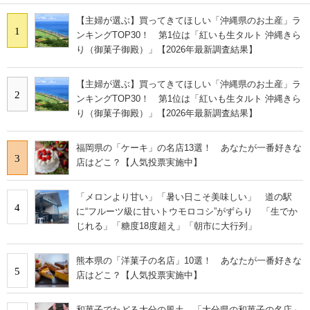
【主婦が選ぶ】買ってきてほしい「沖縄県のお土産」ラ
1
ンキングTOP30！ 第1位は「紅いも生タルト 沖縄きら
り（御菓子御殿）」【2026年最新調査結果】
【主婦が選ぶ】買ってきてほしい「沖縄県のお土産」ラ
2
ンキングTOP30！ 第1位は「紅いも生タルト 沖縄きら
り（御菓子御殿）」【2026年最新調査結果】
福岡県の「ケーキ」の名店13選！ あなたが一番好きな
3
店はどこ？【人気投票実施中】
「メロンより甘い」「暑い日こそ美味しい」 道の駅
4
に“フルーツ級に甘いトウモロコシ”がずらり 「生でか
じれる」「糖度18度超え」「朝市に大行列」
熊本県の「洋菓子の名店」10選！ あなたが一番好きな
5
店はどこ？【人気投票実施中】
和菓子でたどる大分の風土 「大分県の和菓子の名店」