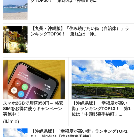
グTOP30！ 第1位は「神奈川県...
【九州・沖縄版】「住み続けたい街（自治体）」ラ
ンキングTOP30！ 第1位は「沖...
スマホ2GBで月額850円～ 格安
【沖縄県版】「幸福度が高い
SIMをお得に使うキャンペーン
街」ランキングTOP13！ 第1
実施中！
位は「中頭郡嘉手納町」...
(IIJmio)
【沖縄県版】「幸福度が高い街」ランキングTOP1
3！ 第1位は「中頭郡嘉手納町」...