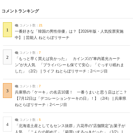
コメントランキング
コメント数：
21
1
一番好きな「韓国の男性俳優」は？【2026年版・人気投票実施
中】 | 芸能人 ねとらぼリサーチ
コメント数：
7
2
「もっと早く買えば良かった」 カインズの“車内遮光カーテ
ン”が大人気 「プライバシーも保てて安心」「ぐっすり眠れま
した」（2/2） | ライフ ねとらぼリサーチ：2ページ目
コメント数：
7
3
兵庫県の「ケーキ」の名店10選！ 一番うまいと思う店はどこ？
【7月12日は「デコレーションケーキの日」！】（2/4） | 兵庫県
ねとらぼリサーチ：2ページ目
コメント数：
5
4
「北海道土産としてもセンス抜群」六花亭の“店舗限定”お菓子が
人気 「こんなの初めて」「箱買いするべきだった」（1/2） |