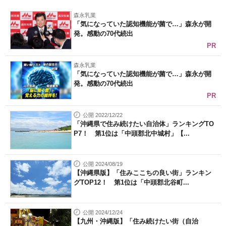
企業向けIT製品の総合サイト
森永乳業
「気になっていた認知機能が菌で…」森永が開
発。感動の70代続出
IT製品の技術・比較・事例
PR
製造業のIT導入・活用を支援
森永乳業
「気になっていた認知機能が菌で…」森永が開
モノづくり技術者専門サイト
発。感動の70代続出
PR
エレクトロニクス専門サイト
公開 2022/12/22
電子設計の基本と応用
「沖縄県で住み続けたい自治体」ランキングTO
P7！ 第1位は「中頭郡北中城村」【...
エネルギーの専門メディア
建設×テクノロジーの最前線
公開 2024/08/19
【沖縄県版】「住みここちの良い街」ランキン
グTOP12！ 第1位は「中頭郡北谷町...
ちょっと気になるネットの話題
公開 2024/12/24
【九州・沖縄版】「住み続けたい街（自治