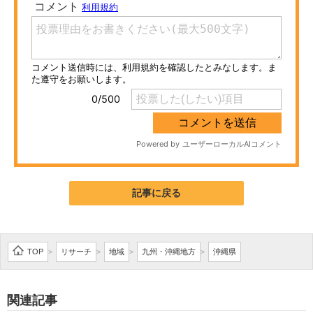
ITの今と未来を見通す
スマホと通信の最新トレンド
進化するPCとデバイスの未来
好きが集まる 比べて選べる
ビジネスと働き方のヒント
AI活用のいまが分かる
記事に戻る
企業ITのトレンドを詳説
経営リーダーのコミュニティ
TOP
リサーチ
地域
九州・沖縄地方
沖縄県
>
>
>
>
マーケ×ITの今がよく分かる
関連記事
ITエンジニア向け専門サイト