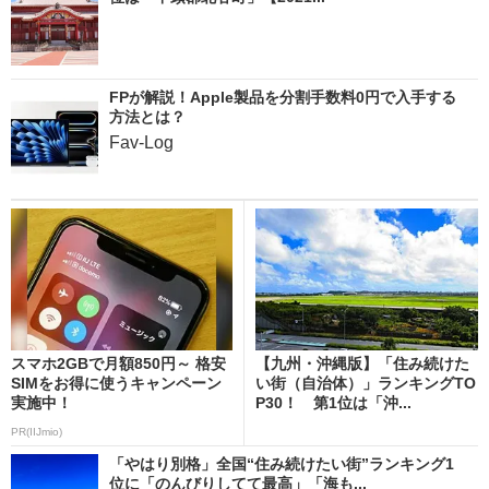
FPが解説！Apple製品を分割手数料0円で入手する
方法とは？
Fav-Log
スマホ2GBで月額850円～ 格安
【九州・沖縄版】「住み続けた
SIMをお得に使うキャンペーン
い街（自治体）」ランキングTO
実施中！
P30！ 第1位は「沖...
PR(IIJmio)
「やはり別格」全国“住み続けたい街”ランキング1
位に「のんびりしてて最高」「海も...