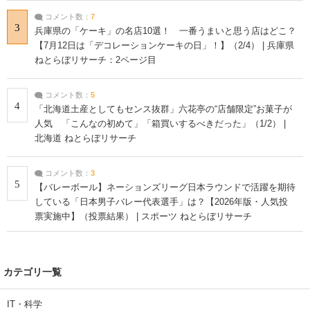
コメント数：
7
3
兵庫県の「ケーキ」の名店10選！ 一番うまいと思う店はどこ？
【7月12日は「デコレーションケーキの日」！】（2/4） | 兵庫県
ねとらぼリサーチ：2ページ目
コメント数：
5
4
「北海道土産としてもセンス抜群」六花亭の“店舗限定”お菓子が
人気 「こんなの初めて」「箱買いするべきだった」（1/2） |
北海道 ねとらぼリサーチ
コメント数：
3
5
【バレーボール】ネーションズリーグ日本ラウンドで活躍を期待
している「日本男子バレー代表選手」は？【2026年版・人気投
票実施中】（投票結果） | スポーツ ねとらぼリサーチ
カテゴリ一覧
IT・科学