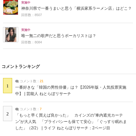
実施中
神奈川県で一番うまいと思う「横浜家系ラーメン店」はどこ？
回答数：8507
実施中
唯一無二の歌声だと思うボーカリストは？
回答数：8084
コメントランキング
コメント数：
21
1
一番好きな「韓国の男性俳優」は？【2026年版・人気投票実施
中】 | 芸能人 ねとらぼリサーチ
コメント数：
7
2
「もっと早く買えば良かった」 カインズの“車内遮光カーテ
ン”が大人気 「プライバシーも保てて安心」「ぐっすり眠れま
した」（2/2） | ライフ ねとらぼリサーチ：2ページ目