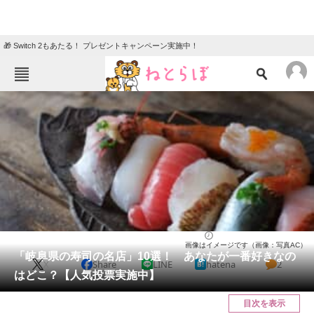
🎁 Switch 2もあたる！ プレゼントキャンペーン実施中！
ねとらぼメニュー
TOP
ニュース
エンタメ
クイズ
グルメ
地域
住まい
教育・育児
動物
リサーチ
寿司
2025/01/26 14:30（公開）
画像はイメージです（画像：写真AC）
会員記事
「岐阜県の寿司の名店」10選！ あなたが一番好きなの
X
Share
LINE
hatena
2
はどこ？【人気投票実施中】
メディア
目次を表示
注目記事を集めた総合ページ