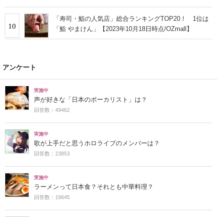
「寿司・鮨の人気店」総合ランキングTOP20！ 1位は
10
「鮨 やまけん」【2023年10月18日時点/OZmall】
アンケート
実施中
声が好きな「日本のボーカリスト」は？
回答数：49462
実施中
歌が上手だと思うホロライブのメンバーは？
回答数：23853
実施中
ラーメンって日本食？それとも中華料理？
回答数：19645