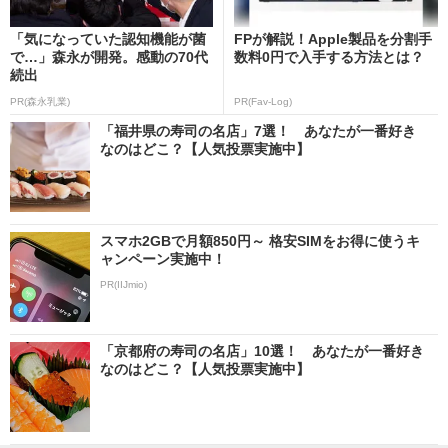
「気になっていた認知機能が菌
FPが解説！Apple製品を分割手
で…」森永が開発。感動の70代
数料0円で入手する方法とは？
続出
PR(森永乳業)
PR(Fav-Log)
「福井県の寿司の名店」7選！ あなたが一番好き
なのはどこ？【人気投票実施中】
スマホ2GBで月額850円～ 格安SIMをお得に使うキ
ャンペーン実施中！
PR(IIJmio)
「京都府の寿司の名店」10選！ あなたが一番好き
なのはどこ？【人気投票実施中】