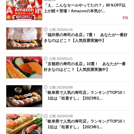
Amazon
「え、こんなセールやってたの？」80％OFF以
上が続々登場！Amazonの本気が...
PR
公開 2025/01/16
「福井県の寿司の名店」7選！ あなたが一番好
きなのはどこ？【人気投票実施中】
公開 2025/01/21
「京都府の寿司の名店」10選！ あなたが一番
好きなのはどこ？【人気投票実施中】
公開 2023/02/08
「岐阜県で人気の寿司店」ランキングTOP10！
1位は「松喜すし」【2023年2...
公開 2023/01/08
「岐阜県で人気の寿司店」ランキングTOP10！
1位は「松喜すし」【2023年1...