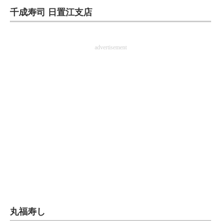
千成寿司 日置江支店
ITの今と未来を見通す
スマホと通信の最新トレンド
advertisement
進化するPCとデバイスの未来
好きが集まる 比べて選べる
ビジネスと働き方のヒント
AI活用のいまが分かる
企業ITのトレンドを詳説
経営リーダーのコミュニティ
マーケ×ITの今がよく分かる
丸福寿し
ITエンジニア向け専門サイト