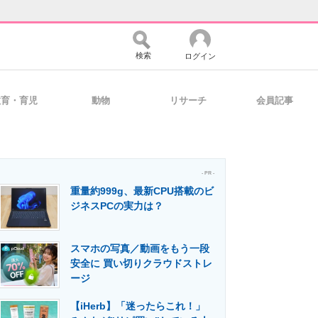
検索
ログイン
教育・育児
動物
リサーチ
会員記事
バイスの未来
好きが集まる 比べて選べる
- PR -
重量約999g、最新CPU搭載のビ
コミュニティ
マーケ×ITの今がよく分かる
ジネスPCの実力は？
スマホの写真／動画をもう一段
・活用を支援
安全に 買い切りクラウドストレ
ージ
【iHerb】「迷ったらこれ！」