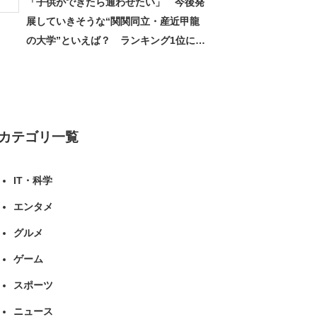
「子供ができたら通わせたい」 今後発
展していきそうな“関関同立・産近甲龍
の大学”といえば？ ランキング1位に学
生の声「学問の街のように多様に学べ
る」「就職や進学の実績も高い」 | 大学
ねとらぼリサーチ
カテゴリ一覧
IT・科学
エンタメ
グルメ
ゲーム
スポーツ
ニュース