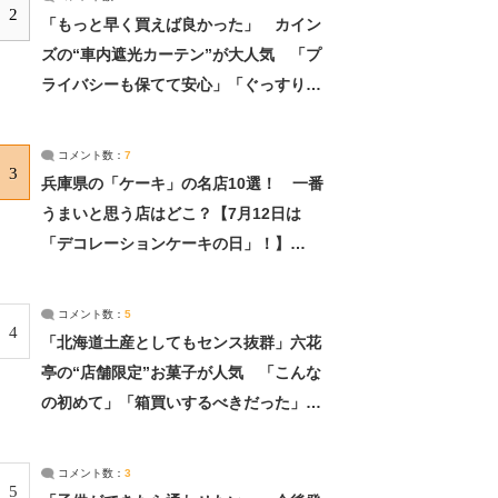
2
「もっと早く買えば良かった」 カイン
ズの“車内遮光カーテン”が大人気 「プ
ライバシーも保てて安心」「ぐっすり眠
れました」（2/2） | ライフ ねとらぼリ
サーチ：2ページ目
コメント数：
7
3
兵庫県の「ケーキ」の名店10選！ 一番
うまいと思う店はどこ？【7月12日は
「デコレーションケーキの日」！】
（2/4） | 兵庫県 ねとらぼリサーチ：2ペ
ージ目
コメント数：
5
4
「北海道土産としてもセンス抜群」六花
亭の“店舗限定”お菓子が人気 「こんな
の初めて」「箱買いするべきだった」
（1/2） | 北海道 ねとらぼリサーチ
コメント数：
3
5