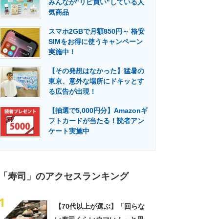
みんなが"リピ買い"している人
門メディア
建設×テクノロジーの最前線
気商品
スマホ2GBで月額850円～ 格安
SIMをお得に使うキャンペーン
実施中！
【その発想はなかった】猛暑の
東京、意外な場所にドキッとす
る広告が出現！
【抽選で5,000円分】Amazonギ
フトカードが当たる！読者アン
ケート実施中
「寿司」のアクセスランキング
1
【70代以上が選ぶ】「回らな