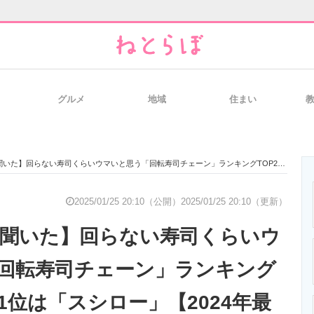
グルメ
地域
住まい
と未来を見通す
スマホと通信の最新トレンド
進化するPCとデ
】回らない寿司くらいウマいと思う「回転寿司チェーン」ランキングTOP20！ 第1位は「スシロー」【2024年最新調査結果】
のいまが分かる
企業ITのトレンドを詳説
経営リーダーの
2025/01/25 20:10（公開）
2025/01/25 20:10（更新）
代に聞いた】回らない寿司くらいウ
T製品の総合サイト
IT製品の技術・比較・事例
製造業のIT導入
回転寿司チェーン」ランキング
第1位は「スシロー」【2024年最