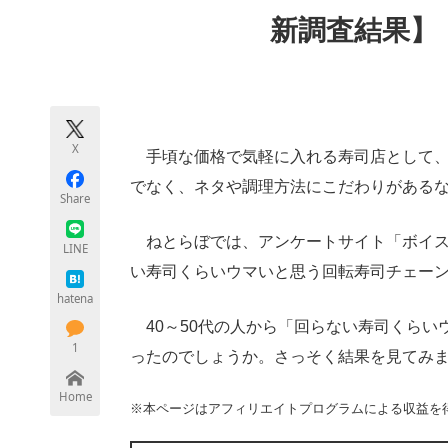
モノづくり技術者専門サイト
エレクトロ
新調査結果】
ちょっと気になるネットの話題
X
手頃な価格で気軽に入れる寿司店として、
でなく、ネタや調理方法にこだわりがある
Share
ねとらぼでは、アンケートサイト「ボイスノ
LINE
い寿司くらいウマいと思う回転寿司チェー
hatena
40～50代の人から「回らない寿司くらい
1
ったのでしょうか。さっそく結果を見てみ
Home
※本ページはアフィリエイトプログラムによる収益を