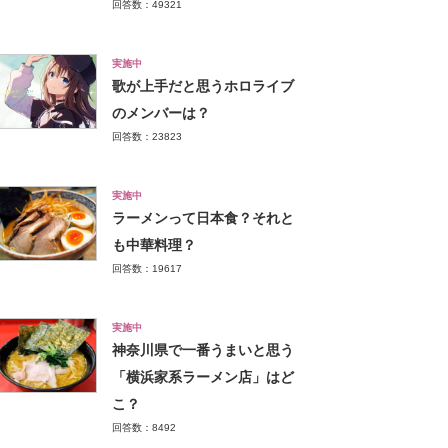
回答数：49321
実施中
歌が上手だと思うホロライブ
のメンバーは？
回答数：23823
実施中
ラーメンって日本食？それと
も中華料理？
回答数：19617
実施中
神奈川県で一番うまいと思う
「横浜家系ラーメン店」はど
こ？
回答数：8492