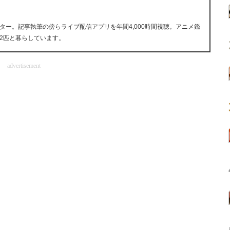
ー。記事執筆の傍らライブ配信アプリを年間4,000時間視聴。アニメ鑑
2匹と暮らしています。
advertisement