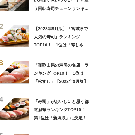
い寿司くらいウマい！」と思
う回転寿司チェーンランキン
グTOP14！ 第1位は「くら
2
寿司」【2023年最新調査結
【2023年8月版】「宮城県で
果】
人気の寿司」ランキング
TOP10！ 1位は「寿しや甲
子園」
3
「和歌山県の寿司の名店」ラ
ンキングTOP10！ 1位は
「松すし」【2022年9月版】
4
「寿司」がおいしいと思う都
道府県ランキングTOP10！
第1位は「新潟県」に決定！
【2023年最新投票結果】