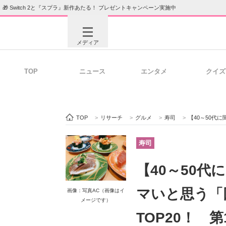
🎁 Switch 2と『スプラ』新作あたる！ プレゼントキャンペーン実施中
メディア
TOP
ニュース
エンタメ
クイズ
注目記事を集めた総合ページ
ITの今
TOP
>
リサーチ
>
グルメ
>
寿司
>
【40～50代に聞いた
ビジネスと働き方のヒント
AI活用
寿司
【40～50
ITエンジニア向け専門サイト
企業向けI
マいと思う「
画像：写真AC（画像はイ
メージです）
TOP20！ 