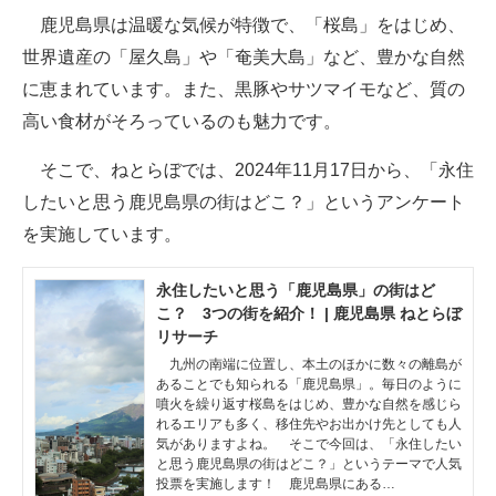
鹿児島県は温暖な気候が特徴で、「桜島」をはじめ、
ITの今と未来を見通す
世界遺産の「屋久島」や「奄美大島」など、豊かな自然
に恵まれています。また、黒豚やサツマイモなど、質の
スマホと通信の最新トレンド
高い食材がそろっているのも魅力です。
進化するPCとデバイスの未来
そこで、ねとらぼでは、2024年11月17日から、「永住
好きが集まる 比べて選べる
したいと思う鹿児島県の街はどこ？」というアンケート
を実施しています。
ビジネスと働き方のヒント
AI活用のいまが分かる
永住したいと思う「鹿児島県」の街はど
こ？ 3つの街を紹介！ | 鹿児島県 ねとらぼ
企業ITのトレンドを詳説
リサーチ
九州の南端に位置し、本土のほかに数々の離島が
経営リーダーのコミュニティ
あることでも知られる「鹿児島県」。毎日のように
噴火を繰り返す桜島をはじめ、豊かな自然を感じら
れるエリアも多く、移住先やお出かけ先としても人
マーケ×ITの今がよく分かる
気がありますよね。 そこで今回は、「永住したい
と思う鹿児島県の街はどこ？」というテーマで人気
ITエンジニア向け専門サイト
投票を実施します！ 鹿児島県にある…