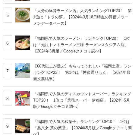
「大分の豚骨ラーメン店」人気ランキングTOP20！ 第
5
1位は「トラの夢」【2024年3月18日時点の評価／ラー
メンデータベース】
「福岡県で人気のラーメン」ランキングTOP20！ 1位
6
は「元祖トマトラーメン三味 ラーメンスタジアム店」
【2024年3月版／Googleクチコミ調べ】
【60代以上が選ぶ】もらってうれしい「福岡土産」ラン
7
キングTOP23！ 第1位は「博多通りもん」【2024年最
新投票結果】
「福岡県で人気のディスカウントスーパー」ランキング
8
TOP20！ 1位は「業務スーパー 伊都店」【2024年5月
版／Googleクチコミ調べ】
「福岡県で人気の和菓子」ランキングTOP10！ 1位は
9
「奥八女 茶の葉堂」【2024年5月版／Googleクチコミ調
べ】