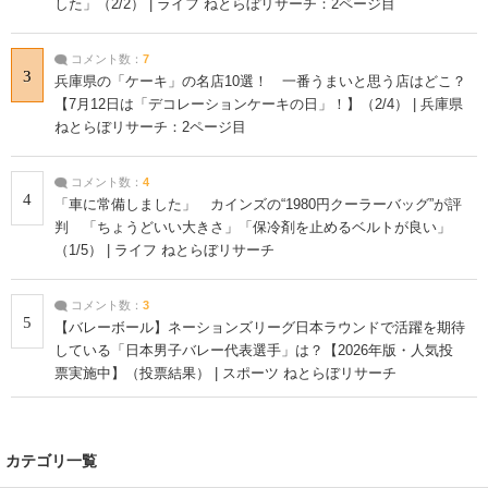
した」（2/2） | ライフ ねとらぼリサーチ：2ページ目
コメント数：
7
3
兵庫県の「ケーキ」の名店10選！ 一番うまいと思う店はどこ？
【7月12日は「デコレーションケーキの日」！】（2/4） | 兵庫県
ねとらぼリサーチ：2ページ目
コメント数：
4
4
「車に常備しました」 カインズの“1980円クーラーバッグ”が評
判 「ちょうどいい大きさ」「保冷剤を止めるベルトが良い」
（1/5） | ライフ ねとらぼリサーチ
コメント数：
3
5
【バレーボール】ネーションズリーグ日本ラウンドで活躍を期待
している「日本男子バレー代表選手」は？【2026年版・人気投
票実施中】（投票結果） | スポーツ ねとらぼリサーチ
カテゴリ一覧