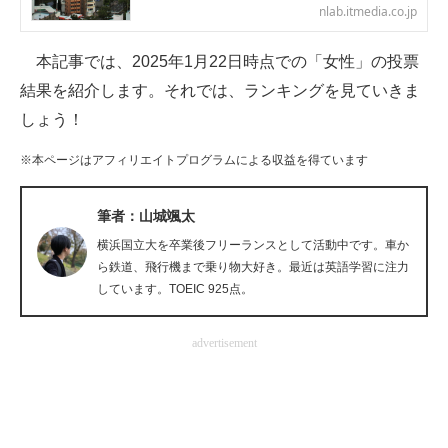
nlab.itmedia.co.jp
企業向けIT製品の総合サイト
本記事では、2025年1月22日時点での「女性」の投票
IT製品の技術・比較・事例
結果を紹介します。それでは、ランキングを見ていきま
製造業のIT導入・活用を支援
しょう！
モノづくり技術者専門サイト
※本ページはアフィリエイトプログラムによる収益を得ています
エレクトロニクス専門サイト
筆者：山城颯太
電子設計の基本と応用
横浜国立大を卒業後フリーランスとして活動中です。車か
ら鉄道、飛行機まで乗り物大好き。最近は英語学習に注力
エネルギーの専門メディア
しています。TOEIC 925点。
建設×テクノロジーの最前線
advertisement
ちょっと気になるネットの話題