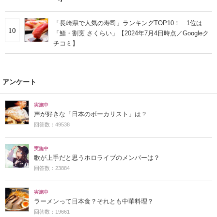
「長崎県で人気の寿司」ランキングTOP10！ 1位は
10
「鮨・割烹 さくらい」【2024年7月4日時点／Googleク
チコミ】
アンケート
実施中
声が好きな「日本のボーカリスト」は？
回答数：49538
実施中
歌が上手だと思うホロライブのメンバーは？
回答数：23884
実施中
ラーメンって日本食？それとも中華料理？
回答数：19661