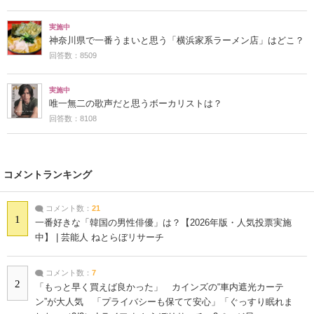
実施中
神奈川県で一番うまいと思う「横浜家系ラーメン店」はどこ？
回答数：8509
実施中
唯一無二の歌声だと思うボーカリストは？
回答数：8108
コメントランキング
コメント数：
21
1
一番好きな「韓国の男性俳優」は？【2026年版・人気投票実施
中】 | 芸能人 ねとらぼリサーチ
コメント数：
7
2
「もっと早く買えば良かった」 カインズの“車内遮光カーテ
ン”が大人気 「プライバシーも保てて安心」「ぐっすり眠れま