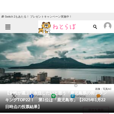
🎁 Switch 2もあたる！ プレゼントキャンペーン実施中！
ねとらぼメニュー
TOP
ニュース
エンタメ
クイズ
グルメ
地域
住まい
教育・育児
動物
リサーチ
鹿児島県
2025/01/29 19:55（公開）
画像：写真AC
会員記事
【女性が選ぶ】永住したいと思う「鹿児島県の街」ラン
X
Share
LINE
hatena
0
キングTOP22！ 第1位は「鹿児島市」【2025年1月22
メディア
日時点の投票結果】
目次を表示
注目記事を集めた総合ページ