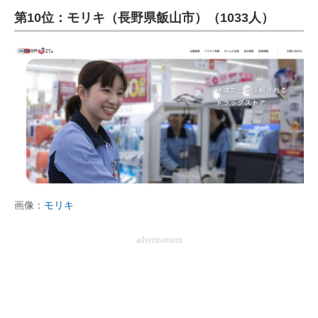
第10位：モリキ（長野県飯山市）（1033人）
ITの今と未来を見通す
スマホと通信の最新トレンド
進化するPCとデバイスの未来
好きが集まる 比べて選べる
ビジネスと働き方のヒント
AI活用のいまが分かる
画像：
モリキ
企業ITのトレンドを詳説
advertisement
経営リーダーのコミュニティ
マーケ×ITの今がよく分かる
ITエンジニア向け専門サイト