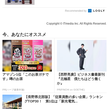
Recommended by
Copyright © ITmedia Inc. All Rights Reserved.
今、あなたにオススメ
アマゾン1位「このお茶ガチで
【西野亮廣】ビジネス書最新刊
す」噂のお茶
『北極星 僕たちはどう働く
か』
PR(ハーブ健康本舗)
PR(FINCHI on GOETHE)
【長野県北部版】「従業員数の多い企業」ランキン
グTOP30！ 第1位は「新光電気...