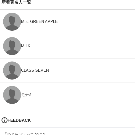
新着著名人一覧
Mrs. GREEN APPLE
M!LK
CLASS SEVEN
モナキ
FEEDBACK
「ねとらぼ」ってなに？