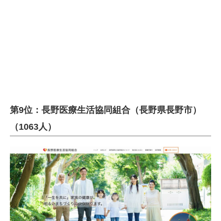
企業向けIT製品の総合サイト
IT製品の技術・比較・事例
製造業のIT導入・活用を支援
モノづくり技術者専門サイト
エレクトロニクス専門サイト
第9位：長野医療生活協同組合（長野県長野市）
電子設計の基本と応用
（1063人）
エネルギーの専門メディア
建設×テクノロジーの最前線
ちょっと気になるネットの話題