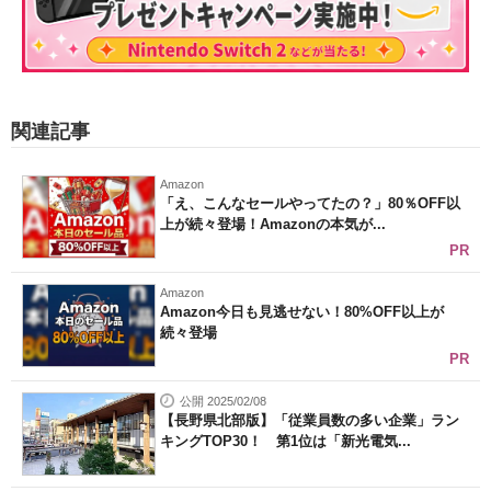
関連記事
Amazon
「え、こんなセールやってたの？」80％OFF以
上が続々登場！Amazonの本気が...
PR
Amazon
Amazon今日も見逃せない！80%OFF以上が
続々登場
PR
公開 2025/02/08
【長野県北部版】「従業員数の多い企業」ラン
キングTOP30！ 第1位は「新光電気...