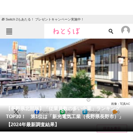
🎁 Switch 2もあたる！ プレゼントキャンペーン実施中！
ねとらぼメニュー
TOP
ニュース
エンタメ
クイズ
グルメ
地域
住まい
教育・育児
動物
リサーチ
就職・転職
2025/02/08 19:00（公開）
画像：写真AC
会員記事
【長野県北部版】「従業員数の多い企業」ランキング
X
Share
LINE
hatena
0
TOP30！ 第1位は「新光電気工業（長野県長野市）」
メディア
【2024年最新調査結果】
目次を表示
注目記事を集めた総合ページ