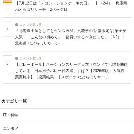
【7月12日は「デコレーションケーキの日」！】（2/4） | 兵庫県
ねとらぼリサーチ：2ページ目
コメント数：
5
4
「北海道土産としてもセンス抜群」六花亭の“店舗限定”お菓子が
人気 「こんなの初めて」「箱買いするべきだった」（1/2） |
北海道 ねとらぼリサーチ
コメント数：
3
5
【バレーボール】ネーションズリーグ日本ラウンドで活躍を期待
している「日本男子バレー代表選手」は？【2026年版・人気投
票実施中】（投票結果） | スポーツ ねとらぼリサーチ
カテゴリ一覧
IT・科学
エンタメ