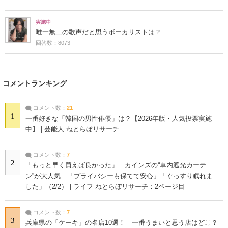
実施中
唯一無二の歌声だと思うボーカリストは？
回答数：8073
コメントランキング
コメント数：
21
1
一番好きな「韓国の男性俳優」は？【2026年版・人気投票実施
中】 | 芸能人 ねとらぼリサーチ
コメント数：
7
2
「もっと早く買えば良かった」 カインズの“車内遮光カーテ
ン”が大人気 「プライバシーも保てて安心」「ぐっすり眠れま
した」（2/2） | ライフ ねとらぼリサーチ：2ページ目
コメント数：
7
3
兵庫県の「ケーキ」の名店10選！ 一番うまいと思う店はどこ？