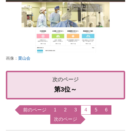
画像：
栗山会
第3位～
前のページ
1
2
3
4
5
6
次のページ