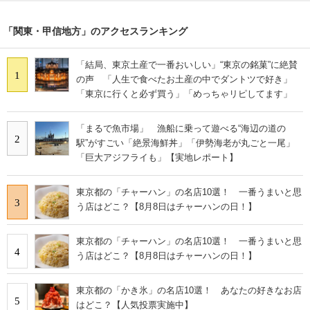
「関東・甲信地方」のアクセスランキング
「結局、東京土産で一番おいしい」“東京の銘菓”に絶賛
1
の声 「人生で食べたお土産の中でダントツで好き」
「東京に行くと必ず買う」「めっちゃリピしてます」
「まるで魚市場」 漁船に乗って遊べる“海辺の道の
2
駅”がすごい「絶景海鮮丼」「伊勢海老が丸ごと一尾」
「巨大アジフライも」【実地レポート】
東京都の「チャーハン」の名店10選！ 一番うまいと思
3
う店はどこ？【8月8日はチャーハンの日！】
東京都の「チャーハン」の名店10選！ 一番うまいと思
4
う店はどこ？【8月8日はチャーハンの日！】
東京都の「かき氷」の名店10選！ あなたの好きなお店
5
はどこ？【人気投票実施中】