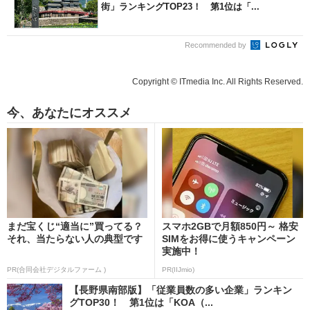
街」ランキングTOP23！ 第1位は「...
Recommended by
Copyright © ITmedia Inc. All Rights Reserved.
今、あなたにオススメ
まだ宝くじ“適当に”買ってる？
スマホ2GBで月額850円～ 格安
それ、当たらない人の典型です
SIMをお得に使うキャンペーン
実施中！
PR(合同会社デジタルファーム )
PR(IIJmio)
【長野県南部版】「従業員数の多い企業」ランキン
グTOP30！ 第1位は「KOA（...