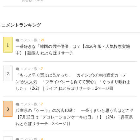
コメントランキング
コメント数：
21
1
一番好きな「韓国の男性俳優」は？【2026年版・人気投票実施
中】 | 芸能人 ねとらぼリサーチ
コメント数：
7
2
「もっと早く買えば良かった」 カインズの“車内遮光カーテ
ン”が大人気 「プライバシーも保てて安心」「ぐっすり眠れま
した」（2/2） | ライフ ねとらぼリサーチ：2ページ目
コメント数：
7
3
兵庫県の「ケーキ」の名店10選！ 一番うまいと思う店はどこ？
【7月12日は「デコレーションケーキの日」！】（2/4） | 兵庫県
ねとらぼリサーチ：2ページ目
コメント数：
4