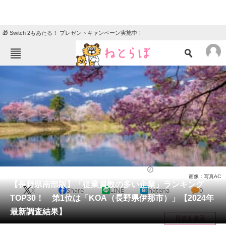
🎁 Switch 2もあたる！ プレゼントキャンペーン実施中！
ねとらぼメニュー
TOP
ニュース
エンタメ
クイズ
グルメ
地域
住まい
教育・育児
動物
リサーチ
長野県
2025/02/03 18:50（公開）
画像：写真AC
会員記事
【長野県南部版】「従業員数の多い企業」ランキング
X
Share
LINE
hatena
0
TOP30！ 第1位は「KOA（長野県伊那市）」【2024年
メディア
最新調査結果】
目次を表示
注目記事を集めた総合ページ