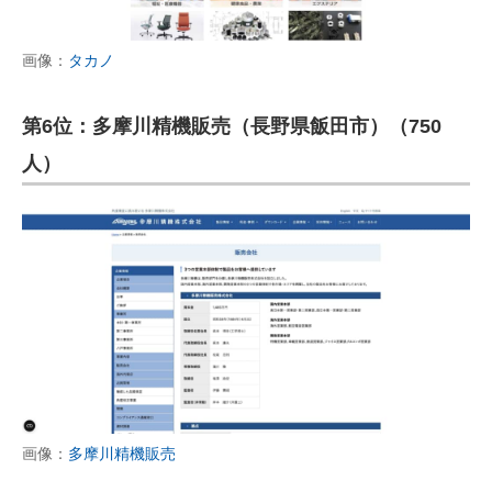
画像：
タカノ
第6位：多摩川精機販売（長野県飯田市）（750
人）
画像：
多摩川精機販売