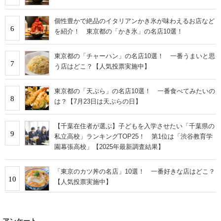
個性豊かで絶品のイタリアンかき氷が味わえるお店など
6
を紹介！ 東京都の「かき氷」の名店10選！
東京都の「チャーハン」の名店10選！ 一番うまいと思
7
う店はどこ？【人気投票実施中】
東京都の「天ぷら」の名店10選！ 一番食べてみたいの
8
は？【7月23日は天ぷらの日】
【千葉在住者が選ぶ】子どもを入学させたい「千葉県の
9
私立高校」ランキングTOP25！ 第1位は「渋谷教育学
園幕張高校」【2025年最新調査結果】
「東京のカツ丼の名店」10選！ 一番好きな店はどこ？
10
【人気投票実施中】
アンケート