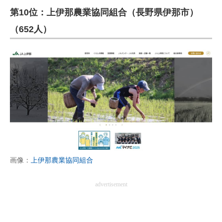
第10位：上伊那農業協同組合（長野県伊那市）
ITの今と未来を見通す
（652人）
スマホと通信の最新トレンド
進化するPCとデバイスの未来
好きが集まる 比べて選べる
ビジネスと働き方のヒント
AI活用のいまが分かる
企業ITのトレンドを詳説
画像：
上伊那農業協同組合
経営リーダーのコミュニティ
advertisement
マーケ×ITの今がよく分かる
ITエンジニア向け専門サイト