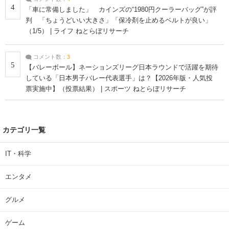
4
「車に常備しました」 カインズの“1980円クーラーバッグ”が評
判 「ちょうどいい大きさ」「保冷剤を止めるベルトが良い」
（1/5） | ライフ ねとらぼリサーチ
コメント数：
3
5
【バレーボール】ネーションズリーグ日本ラウンドで活躍を期待
している「日本男子バレー代表選手」は？【2026年版・人気投
票実施中】（投票結果） | スポーツ ねとらぼリサーチ
カテゴリ一覧
IT・科学
エンタメ
グルメ
ゲーム