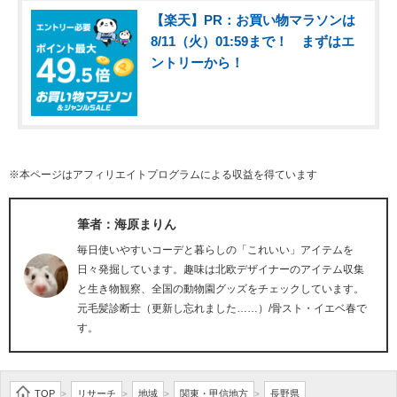
【楽天】PR：お買い物マラソンは
8/11（火）01:59まで！ まずはエ
ントリーから！
※本ページはアフィリエイトプログラムによる収益を得ています
筆者：海原まりん
毎日使いやすいコーデと暮らしの「これいい」アイテムを
日々発掘しています。趣味は北欧デザイナーのアイテム収集
と生き物観察、全国の動物園グッズをチェックしています。
元毛髪診断士（更新し忘れました……）/骨スト・イエベ春で
す。
TOP
リサーチ
地域
関東・甲信地方
長野県
>
>
>
>