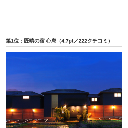
第1位：匠晴の宿 心庵（4.7pt／222クチコミ）