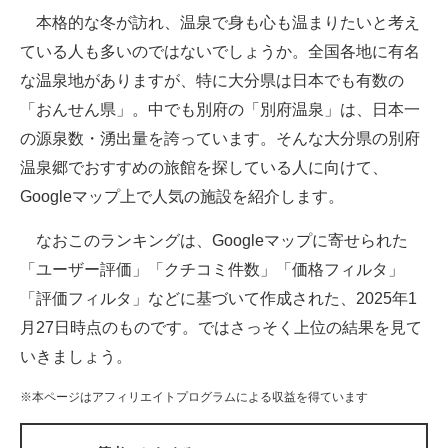
本格的な冬が訪れ、温泉で身も心も温まりたいと考え
ITの今と未来を見通す
ている人も多いのではないでしょうか。全国各地に有名
な温泉地がありますが、特に大分県は日本でも有数の
スマホと通信の最新トレンド
「おんせん県」。中でも別府の「別府温泉」は、日本一
進化するPCとデバイスの未来
の源泉数・湧出量を誇っています。そんな大分県の別府
温泉郷でおすすめの旅館を探している人に向けて、
好きが集まる 比べて選べる
Googleマップ上で人気の施設を紹介します。
ビジネスと働き方のヒント
なおこのランキングは、Googleマップに寄せられた
AI活用のいまが分かる
「ユーザー評価」「クチコミ件数」「価格フィルタ」
「評価フィルタ」などに基づいて作成された、2025年1
企業ITのトレンドを詳説
月27日時点のものです。ではさっそく上位の結果を見て
経営リーダーのコミュニティ
いきましょう。
マーケ×ITの今がよく分かる
※本ページはアフィリエイトプログラムによる収益を得ています
ITエンジニア向け専門サイト