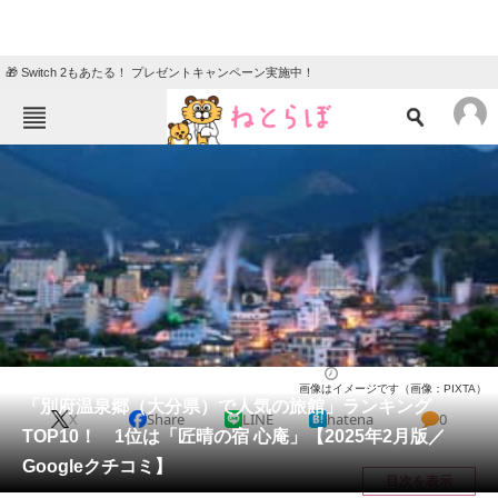
🎁 Switch 2もあたる！ プレゼントキャンペーン実施中！
ねとらぼメニュー
TOP
ニュース
エンタメ
クイズ
グルメ
地域
住まい
教育・育児
動物
リサーチ
大分県
2025/02/01 13:00（公開）
画像はイメージです（画像：PIXTA）
会員記事
「別府温泉郷（大分県）で人気の旅館」ランキング
X
Share
LINE
hatena
0
TOP10！ 1位は「匠晴の宿 心庵」【2025年2月版／
メディア
Googleクチコミ】
目次を表示
注目記事を集めた総合ページ