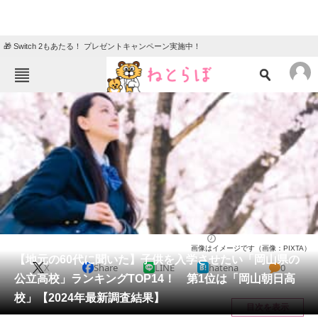
🎁 Switch 2もあたる！ プレゼントキャンペーン実施中！
ねとらぼメニュー
TOP
ニュース
エンタメ
クイズ
グルメ
地域
住まい
教育・育児
動物
リサーチ
高校
2025/02/03 10:30（公開）
画像はイメージです（画像：PIXTA）
会員記事
【地元の60代に聞いた】子供を入学させたい「岡山県の
X
Share
LINE
hatena
0
公立高校」ランキングTOP14！ 第1位は「岡山朝日高
メディア
校」【2024年最新調査結果】
目次を表示
注目記事を集めた総合ページ