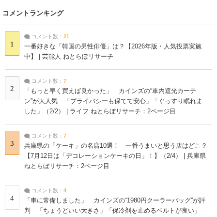
コメントランキング
コメント数：
21
1
一番好きな「韓国の男性俳優」は？【2026年版・人気投票実施
中】 | 芸能人 ねとらぼリサーチ
コメント数：
7
2
「もっと早く買えば良かった」 カインズの“車内遮光カーテ
ン”が大人気 「プライバシーも保てて安心」「ぐっすり眠れま
した」（2/2） | ライフ ねとらぼリサーチ：2ページ目
コメント数：
7
3
兵庫県の「ケーキ」の名店10選！ 一番うまいと思う店はどこ？
【7月12日は「デコレーションケーキの日」！】（2/4） | 兵庫県
ねとらぼリサーチ：2ページ目
コメント数：
4
4
「車に常備しました」 カインズの“1980円クーラーバッグ”が評
判 「ちょうどいい大きさ」「保冷剤を止めるベルトが良い」