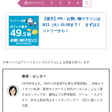
前のページ
1
2
3
4
5
【楽天】PR：お買い物マラソンは
8/11（火）01:59まで！ まずはエ
ントリーから！
※本ページはアフィリエイトプログラムによる収益を得ています
筆者：センター
1978年生まれ。40代で外資系IT企業を早期退職し、何故かラ
イターに転身。阪神タイガースと初代ガンダムをこよなく愛
するオッサンです。趣味はプロ野球観戦、ゲーム、一人カラ
オケ。好きな競走馬はタップダンスシチー。日記と脳トレが
日課。