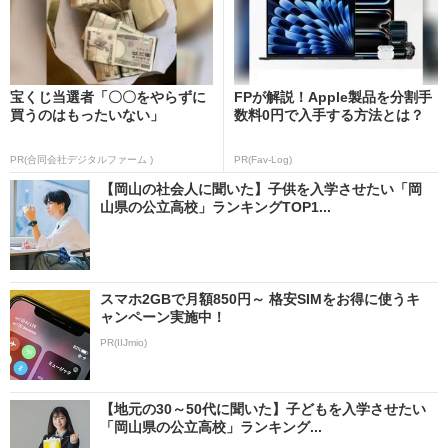
宝くじ当選者「〇〇をやらずに
FPが解説！Apple製品を分割手
買うのはもったいない」
数料0円で入手する方法とは？
PR(合同会社デジタルファーム )
PR(Fav-Log)
【岡山の社会人に聞いた】子供を入学させたい「岡
山県の公立高校」ランキングTOP1...
スマホ2GBで月額850円～ 格安SIMをお得に使うキ
ャンペーン実施中！
PR(IIJmio)
【地元の30～50代に聞いた】子どもを入学させたい
「岡山県の公立高校」ランキング...