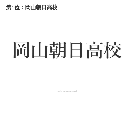
第1位：岡山朝日高校
ITの今と未来を見通す
スマホと通信の最新トレンド
進化するPCとデバイスの未来
好きが集まる 比べて選べる
ビジネスと働き方のヒント
AI活用のいまが分かる
企業ITのトレンドを詳説
advertisement
経営リーダーのコミュニティ
マーケ×ITの今がよく分かる
ITエンジニア向け専門サイト