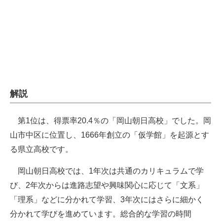
企業向けIT製品の総合サイト
IT製品の技術・比較・事例
製造業のIT導入・活用を支援
モノづくり技術者専門サイト
解説
エレクトロニクス専門サイト
電子設計の基本と応用
第1位は、得票率20.4％の「岡山朝日高校」でした。岡
山市中区に位置し、1666年創立の「仮学館」を起源とす
エネルギーの専門メディア
る県立高校です。
建設×テクノロジーの最前線
岡山朝日高校では、1年次は共通のカリキュラムで学
ちょっと気になるネットの話題
び、2年次からは進路志望や興味関心に応じて「文系」
「理系」などに分かれて学習、3年次にはさらに細かく
分かれて学びを進めています。総合的な学習の時間