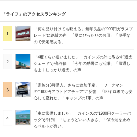
「ライフ」のアクセスランキング
「何を盛り付けても映える」無印良品の“990円ガラスプ
1
レート”に絶賛の声 「夏にぴったりのお皿」「厚手な
ので安定感ある」
「4度くらい違いました」 カインズの外に吊るす“遮光
2
シェード”が高評価 「今年の酷暑にも活躍」「風通し
もよくしっかり遮光」の声
「家族分3脚購入、さらに追加予定」 ワークマン
3
の“1900円アウトドアチェア”に反響 「90キロ級でも安
心して座れた」「キャンプの1軍」の声
「車に常備しました」 カインズの“1980円クーラーバ
4
ッグ”が評判 「ちょうどいい大きさ」「保冷剤を止め
るベルトが良い」