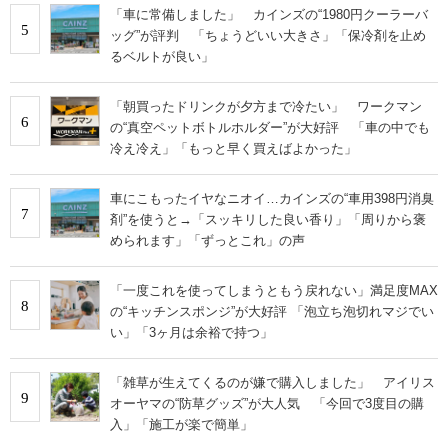
「車に常備しました」 カインズの“1980円クーラーバ
5
ッグ”が評判 「ちょうどいい大きさ」「保冷剤を止め
るベルトが良い」
「朝買ったドリンクが夕方まで冷たい」 ワークマン
6
の“真空ペットボトルホルダー”が大好評 「車の中でも
冷え冷え」「もっと早く買えばよかった」
車にこもったイヤなニオイ…カインズの“車用398円消臭
7
剤”を使うと→「スッキリした良い香り」「周りから褒
められます」「ずっとこれ」の声
「一度これを使ってしまうともう戻れない」満足度MAX
8
の“キッチンスポンジ”が大好評 「泡立ち泡切れマジでい
い」「3ヶ月は余裕で持つ」
「雑草が生えてくるのが嫌で購入しました」 アイリス
9
オーヤマの“防草グッズ”が大人気 「今回で3度目の購
入」「施工が楽で簡単」