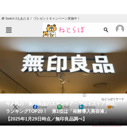
🎁 Switch 2もあたる！ プレゼントキャンペーン実施中！
ねとらぼメニュー
TOP
ニュース
エンタメ
クイズ
グルメ
地域
住まい
教育・育児
動物
リサーチ
ライフ
2025/01/31 12:00（公開）
ねとらぼリサーチ
会員記事
今人気の「無印良品のスキンケア・フェイスケア用品」
X
Share
LINE
hatena
0
ランキングTOP20！ 第1位は「発酵導入美容液」
メディア
【2025年1月29日時点／無印良品調べ】
目次を表示
注目記事を集めた総合ページ