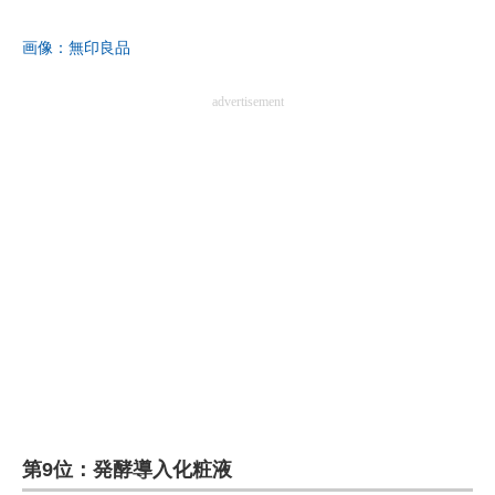
企業向けIT製品の総合サイト
画像：無印良品
IT製品の技術・比較・事例
advertisement
製造業のIT導入・活用を支援
モノづくり技術者専門サイト
エレクトロニクス専門サイト
電子設計の基本と応用
エネルギーの専門メディア
建設×テクノロジーの最前線
ちょっと気になるネットの話題
第9位：発酵導入化粧液