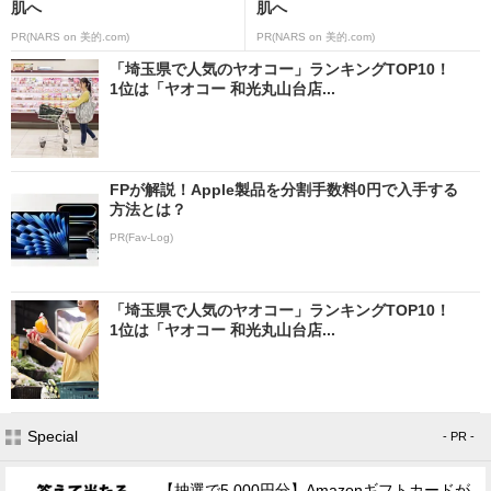
肌へ
肌へ
PR(NARS on 美的.com)
PR(NARS on 美的.com)
「埼玉県で人気のヤオコー」ランキングTOP10！
1位は「ヤオコー 和光丸山台店...
FPが解説！Apple製品を分割手数料0円で入手する
方法とは？
PR(Fav-Log)
「埼玉県で人気のヤオコー」ランキングTOP10！
1位は「ヤオコー 和光丸山台店...
Special
- PR -
【抽選で5,000円分】Amazonギフトカードが