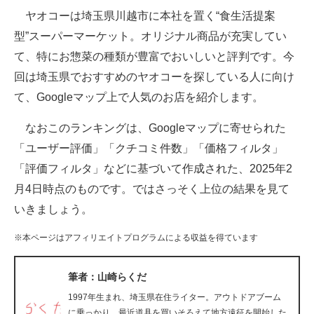
ヤオコーは埼玉県川越市に本社を置く“食生活提案
ITの今と未来を見通す
型”スーパーマーケット。オリジナル商品が充実してい
て、特にお惣菜の種類が豊富でおいしいと評判です。今
スマホと通信の最新トレンド
回は埼玉県でおすすめのヤオコーを探している人に向け
進化するPCとデバイスの未来
て、Googleマップ上で人気のお店を紹介します。
好きが集まる 比べて選べる
なおこのランキングは、Googleマップに寄せられた
「ユーザー評価」「クチコミ件数」「価格フィルタ」
ビジネスと働き方のヒント
「評価フィルタ」などに基づいて作成された、2025年2
AI活用のいまが分かる
月4日時点のものです。ではさっそく上位の結果を見て
いきましょう。
企業ITのトレンドを詳説
※本ページはアフィリエイトプログラムによる収益を得ています
経営リーダーのコミュニティ
マーケ×ITの今がよく分かる
筆者：山崎らくだ
1997年生まれ、埼玉県在住ライター。アウトドアブーム
ITエンジニア向け専門サイト
に乗っかり、最近道具を買いそろえて地方遠征を開始した