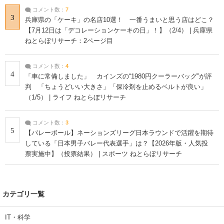
コメント数：
7
3
兵庫県の「ケーキ」の名店10選！ 一番うまいと思う店はどこ？
【7月12日は「デコレーションケーキの日」！】（2/4） | 兵庫県
ねとらぼリサーチ：2ページ目
コメント数：
4
4
「車に常備しました」 カインズの“1980円クーラーバッグ”が評
判 「ちょうどいい大きさ」「保冷剤を止めるベルトが良い」
（1/5） | ライフ ねとらぼリサーチ
コメント数：
3
5
【バレーボール】ネーションズリーグ日本ラウンドで活躍を期待
している「日本男子バレー代表選手」は？【2026年版・人気投
票実施中】（投票結果） | スポーツ ねとらぼリサーチ
カテゴリ一覧
IT・科学