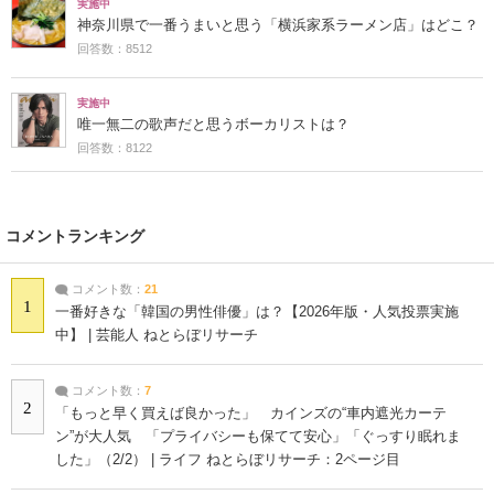
実施中
神奈川県で一番うまいと思う「横浜家系ラーメン店」はどこ？
回答数：8512
実施中
唯一無二の歌声だと思うボーカリストは？
回答数：8122
コメントランキング
コメント数：
21
1
一番好きな「韓国の男性俳優」は？【2026年版・人気投票実施
中】 | 芸能人 ねとらぼリサーチ
コメント数：
7
2
「もっと早く買えば良かった」 カインズの“車内遮光カーテ
ン”が大人気 「プライバシーも保てて安心」「ぐっすり眠れま
した」（2/2） | ライフ ねとらぼリサーチ：2ページ目