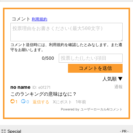
Special
- PR -