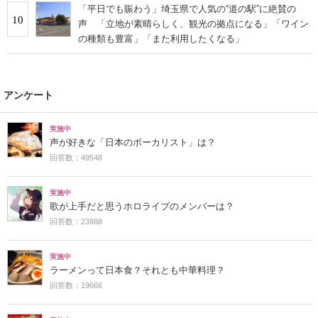
「平日でも賑わう」埼玉県で人気の“道の駅”に絶賛の
10
声 「立地が素晴らしく、観光の拠点になる」「ワイン
の種類も豊富」「また利用したくなる」
アンケート
実施中
声が好きな「日本のボーカリスト」は？
回答数：49548
実施中
歌が上手だと思うホロライブのメンバーは？
回答数：23888
実施中
ラーメンって日本食？それとも中華料理？
回答数：19666