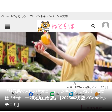
🎁 Switch 2もあたる！ プレゼントキャンペーン実施中！
ねとらぼメニュー
TOP
ニュース
エンタメ
クイズ
グルメ
地域
住まい
教育・育児
動物
リサーチ
埼玉県
2025/02/04 18:00（公開）
画像：PIXTA（画像はイメージです）
会員記事
「埼玉県で人気のヤオコー」ランキングTOP10！ 1位
X
Share
LINE
hatena
1
は「ヤオコー 和光丸山台店」【2025年2月版／Googleク
メディア
チコミ】
目次を表示
注目記事を集めた総合ページ