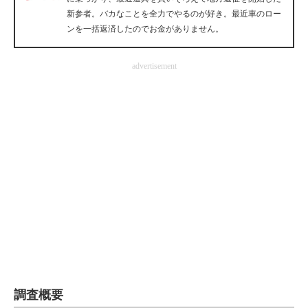
新参者。バカなことを全力でやるのが好き。最近車のロー
企業向けIT製品の総合サイト
ンを一括返済したのでお金がありません。
IT製品の技術・比較・事例
advertisement
製造業のIT導入・活用を支援
モノづくり技術者専門サイト
エレクトロニクス専門サイト
電子設計の基本と応用
エネルギーの専門メディア
建設×テクノロジーの最前線
ちょっと気になるネットの話題
調査概要