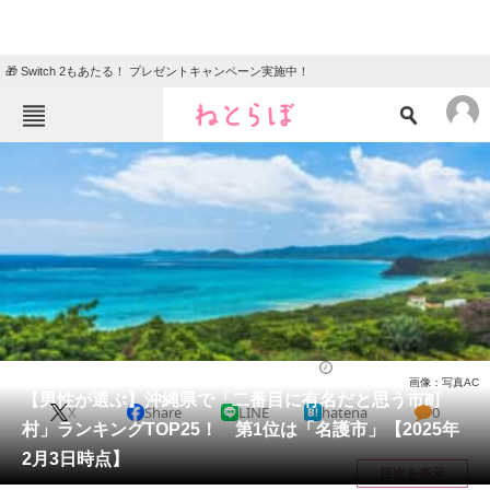
🎁 Switch 2もあたる！ プレゼントキャンペーン実施中！
ねとらぼメニュー
TOP
ニュース
エンタメ
クイズ
グルメ
地域
住まい
教育・育児
動物
リサーチ
沖縄県
2025/02/09 13:20（公開）
画像：写真AC
会員記事
【男性が選ぶ】沖縄県で「二番目に有名だと思う市町
X
Share
LINE
hatena
0
村」ランキングTOP25！ 第1位は「名護市」【2025年
メディア
2月3日時点】
目次を表示
注目記事を集めた総合ページ