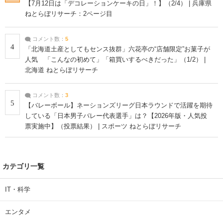
【7月12日は「デコレーションケーキの日」！】（2/4） | 兵庫県
ねとらぼリサーチ：2ページ目
コメント数：
5
4
「北海道土産としてもセンス抜群」六花亭の“店舗限定”お菓子が
人気 「こんなの初めて」「箱買いするべきだった」（1/2） |
北海道 ねとらぼリサーチ
コメント数：
3
5
【バレーボール】ネーションズリーグ日本ラウンドで活躍を期待
している「日本男子バレー代表選手」は？【2026年版・人気投
票実施中】（投票結果） | スポーツ ねとらぼリサーチ
カテゴリ一覧
IT・科学
エンタメ