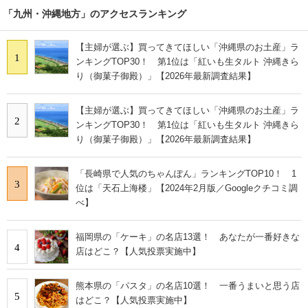
「九州・沖縄地方」のアクセスランキング
【主婦が選ぶ】買ってきてほしい「沖縄県のお土産」ラ
1
ンキングTOP30！ 第1位は「紅いも生タルト 沖縄きら
り（御菓子御殿）」【2026年最新調査結果】
【主婦が選ぶ】買ってきてほしい「沖縄県のお土産」ラ
2
ンキングTOP30！ 第1位は「紅いも生タルト 沖縄きら
り（御菓子御殿）」【2026年最新調査結果】
「長崎県で人気のちゃんぽん」ランキングTOP10！ 1
3
位は「天石上海楼」【2024年2月版／Googleクチコミ調
べ】
福岡県の「ケーキ」の名店13選！ あなたが一番好きな
4
店はどこ？【人気投票実施中】
熊本県の「パスタ」の名店10選！ 一番うまいと思う店
5
はどこ？【人気投票実施中】