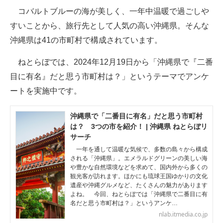
コバルトブルーの海が美しく、一年中温暖で過ごしや
ITの今と未来を見通す
すいことから、旅行先として人気の高い沖縄県。そんな
沖縄県は41の市町村で構成されています。
スマホと通信の最新トレンド
ねとらぼでは、2024年12月19日から「沖縄県で『二番
進化するPCとデバイスの未来
目に有名』だと思う市町村は？」というテーマでアンケ
好きが集まる 比べて選べる
ートを実施中です。
ビジネスと働き方のヒント
沖縄県で「二番目に有名」だと思う市町村
は？ 3つの市を紹介！ | 沖縄県 ねとらぼリ
AI活用のいまが分かる
サーチ
企業ITのトレンドを詳説
一年を通して温暖な気候で、多数の島々から構成
される「沖縄県」。エメラルドグリーンの美しい海
や豊かな自然環境などを求めて、国内外から多くの
経営リーダーのコミュニティ
観光客が訪れます。ほかにも琉球王国ゆかりの文化
遺産や沖縄グルメなど、たくさんの魅力があります
マーケ×ITの今がよく分かる
よね。 今回、ねとらぼでは「沖縄県で二番目に有
名だと思う市町村は？」というアンケ…
ITエンジニア向け専門サイト
nlab.itmedia.co.jp