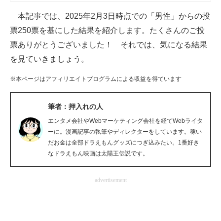
企業向けIT製品の総合サイト
本記事では、2025年2月3日時点での「男性」からの投
票250票を基にした結果を紹介します。たくさんのご投
IT製品の技術・比較・事例
票ありがとうございました！ それでは、気になる結果
製造業のIT導入・活用を支援
を見ていきましょう。
モノづくり技術者専門サイト
※本ページはアフィリエイトプログラムによる収益を得ています
エレクトロニクス専門サイト
筆者：押入れの人
電子設計の基本と応用
エンタメ会社やWebマーケティング会社を経てWebライタ
ーに。漫画記事の執筆やディレクターをしています。稼い
エネルギーの専門メディア
だお金は全部ドラえもんグッズにつぎ込みたい。1番好き
なドラえもん映画は太陽王伝説です。
建設×テクノロジーの最前線
advertisement
ちょっと気になるネットの話題