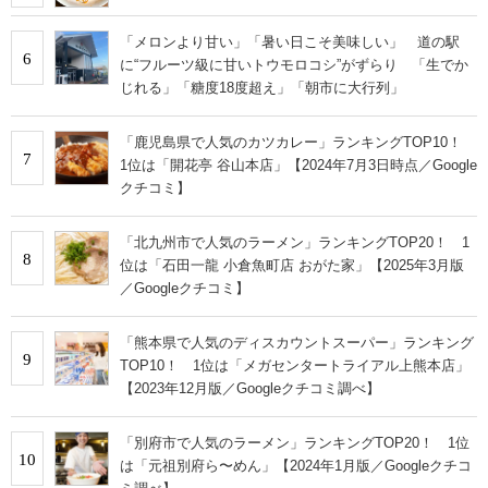
「メロンより甘い」「暑い日こそ美味しい」 道の駅
6
に“フルーツ級に甘いトウモロコシ”がずらり 「生でか
じれる」「糖度18度超え」「朝市に大行列」
「鹿児島県で人気のカツカレー」ランキングTOP10！
7
1位は「開花亭 谷山本店」【2024年7月3日時点／Google
クチコミ】
「北九州市で人気のラーメン」ランキングTOP20！ 1
8
位は「石田一龍 小倉魚町店 おがた家」【2025年3月版
／Googleクチコミ】
「熊本県で人気のディスカウントスーパー」ランキング
9
TOP10！ 1位は「メガセンタートライアル上熊本店」
【2023年12月版／Googleクチコミ調べ】
「別府市で人気のラーメン」ランキングTOP20！ 1位
10
は「元祖別府ら〜めん」【2024年1月版／Googleクチコ