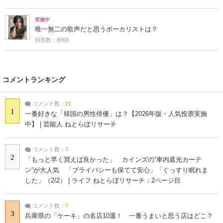
実施中
唯一無二の歌声だと思うボーカリストは？
回答数：8069
コメントランキング
コメント数：
21
1
一番好きな「韓国の男性俳優」は？【2026年版・人気投票実施
中】 | 芸能人 ねとらぼリサーチ
コメント数：
7
2
「もっと早く買えば良かった」 カインズの“車内遮光カーテ
ン”が大人気 「プライバシーも保てて安心」「ぐっすり眠れま
した」（2/2） | ライフ ねとらぼリサーチ：2ページ目
コメント数：
7
3
兵庫県の「ケーキ」の名店10選！ 一番うまいと思う店はどこ？