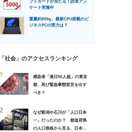
フトカードが当たる！読者アン
門メディア
建設×テクノロジーの最前線
ケート実施中
重量約999g、最新CPU搭載のビ
ジネスPCの実力は？
「社会」のアクセスランキング
1
感染者「連日50人超」の東京
都、再び緊急事態宣言を出す
べき？
2
なぜ新潟や石川が「人口日本
一」だったのか？ 都道府県
の人口推移から見る、日本近