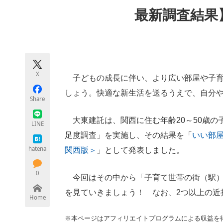
モノづくり技術者専門サイト
エレクトロ
最新調査結果
ちょっと気になるネットの話題
X
子どもの成長に伴い、より広い部屋や子育
しょう。快適な新生活を送るうえで、自分
Share
大東建託は、関西に住む年齢20～50歳の
LINE
足度調査」を実施し、その結果を「
いい部屋
hatena
関西版＞
」として発表しました。
0
今回はその中から「子育て世帯の街（駅）
を見ていきましょう！ なお、2つ以上の近
Home
※本ページはアフィリエイトプログラムによる収益を