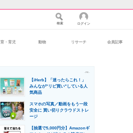
検索
ログイン
教育・育児
動物
リサーチ
会員記事
バイスの未来
好きが集まる 比べて選べる
- PR -
【iHerb】「迷ったらこれ！」
コミュニティ
マーケ×ITの今がよく分かる
みんなが"リピ買い"している人
気商品
スマホの写真／動画をもう一段
・活用を支援
安全に 買い切りクラウドストレ
ージ
【抽選で5,000円分】Amazonギ