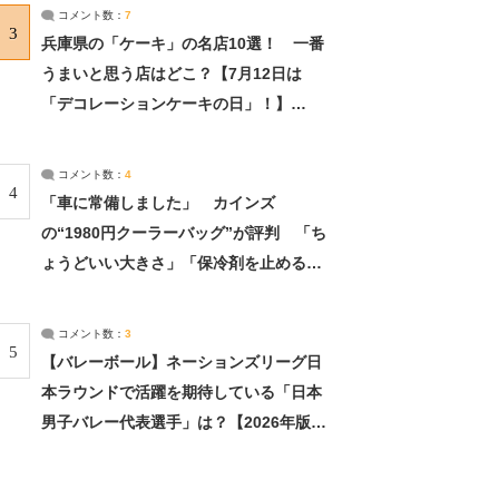
サーチ：2ページ目
コメント数：
7
3
兵庫県の「ケーキ」の名店10選！ 一番
うまいと思う店はどこ？【7月12日は
「デコレーションケーキの日」！】
（2/4） | 兵庫県 ねとらぼリサーチ：2ペ
ージ目
コメント数：
4
4
「車に常備しました」 カインズ
の“1980円クーラーバッグ”が評判 「ち
ょうどいい大きさ」「保冷剤を止めるベ
ルトが良い」（1/5） | ライフ ねとらぼ
リサーチ
コメント数：
3
5
【バレーボール】ネーションズリーグ日
本ラウンドで活躍を期待している「日本
男子バレー代表選手」は？【2026年版・
人気投票実施中】（投票結果） | スポー
ツ ねとらぼリサーチ