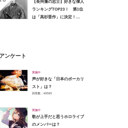
【長州藩の志士】好きな偉人
ランキングTOP23！ 第1位
は「高杉晋作」に決定！
【2021年投票結果】
アンケート
実施中
声が好きな「日本のボーカリ
スト」は？
回答数：49585
実施中
歌が上手だと思うホロライブ
のメンバーは？