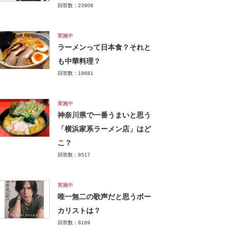
回答数：23908
実施中
ラーメンって日本食？それと
も中華料理？
回答数：19681
実施中
神奈川県で一番うまいと思う
「横浜家系ラーメン店」はど
こ？
回答数：8517
実施中
唯一無二の歌声だと思うボー
カリストは？
回答数：8169