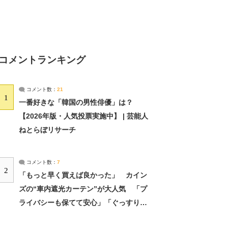
コメントランキング
コメント数：
21
1
一番好きな「韓国の男性俳優」は？
【2026年版・人気投票実施中】 | 芸能人
ねとらぼリサーチ
コメント数：
7
2
「もっと早く買えば良かった」 カイン
ズの“車内遮光カーテン”が大人気 「プ
ライバシーも保てて安心」「ぐっすり眠
れました」（2/2） | ライフ ねとらぼリ