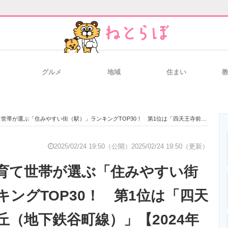
グルメ
地域
住まい
と未来を見通す
スマホと通信の最新トレンド
進化するPCとデ
ぶ「住みやすい街（駅）」ランキングTOP30！ 第1位は「四天王寺前夕陽ケ丘（地下鉄谷町線）」【2024年最新調査結果】
のいまが分かる
企業ITのトレンドを詳説
経営リーダーの
2025/02/24 19:50（公開）
2025/02/24 19:50（更新）
育て世帯が選ぶ「住みやすい街
T製品の総合サイト
IT製品の技術・比較・事例
製造業のIT導入
キングTOP30！ 第1位は「四天
丘（地下鉄谷町線）」【2024年