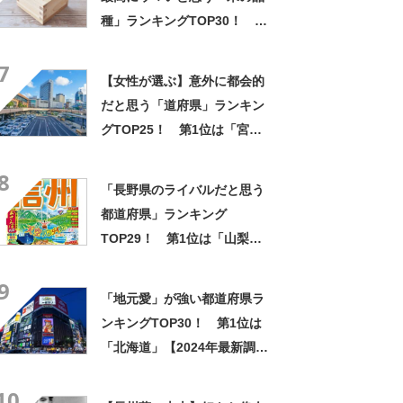
種」ランキングTOP30！ 第
1位は「コシヒカリ」【2024
7
年最新投票結果】
【女性が選ぶ】意外に都会的
だと思う「道府県」ランキン
グTOP25！ 第1位は「宮城
県」【2024年12月16日時点の
8
投票結果】
「長野県のライバルだと思う
都道府県」ランキング
TOP29！ 第1位は「山梨
県」【2024年最新調査結果】
9
「地元愛」が強い都道府県ラ
ンキングTOP30！ 第1位は
「北海道」【2024年最新調査
結果】
10