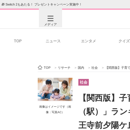
🎁 Switch 2もあたる！ プレゼントキャンペーン実施中！
メディア
TOP
ニュース
エンタメ
クイズ
注目記事を集めた総合ページ
ITの今
TOP
>
リサーチ
>
国内
>
社会
>
【関西版】子育て世帯が選
ビジネスと働き方のヒント
AI活用
社会
【関西版】子
ITエンジニア向け専門サイト
企業向けI
画像はイメージです（画
（駅）」ラン
像：写真AC）
王寺前夕陽ケ