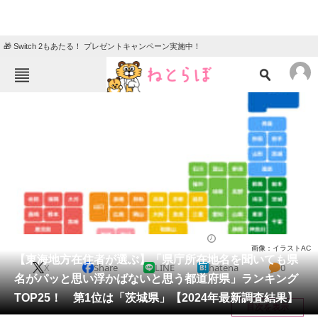
🎁 Switch 2もあたる！ プレゼントキャンペーン実施中！
ねとらぼメニュー
TOP
ニュース
エンタメ
クイズ
グルメ
地域
住まい
教育・育児
動物
リサーチ
ライフ
2025/02/18 19:40（公開）
画像：イラストAC
会員記事
【東海地方在住者が選ぶ】「県庁所在地名を聞いても県
X
Share
LINE
hatena
0
名がパッと思い浮かばないと思う都道府県」ランキング
メディア
TOP25！ 第1位は「茨城県」【2024年最新調査結果】
目次を表示
注目記事を集めた総合ページ