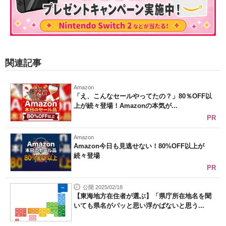
関連記事
Amazon
「え、こんなセールやってたの？」80％OFF以
上が続々登場！Amazonの本気が...
PR
Amazon
Amazon今日も見逃せない！80%OFF以上が
続々登場
PR
公開 2025/02/18
【東海地方在住者が選ぶ】「県庁所在地名を聞
いても県名がパッと思い浮かばないと思う...