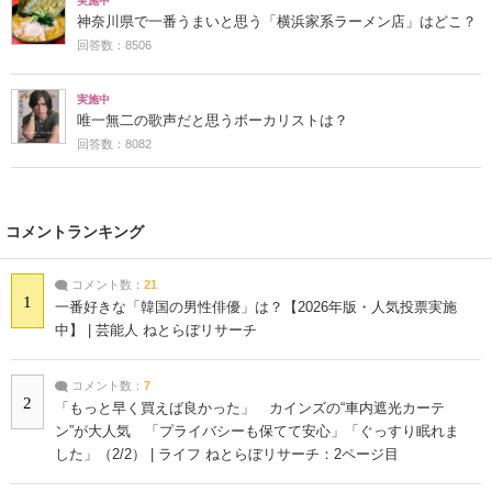
実施中
神奈川県で一番うまいと思う「横浜家系ラーメン店」はどこ？
回答数：8506
実施中
唯一無二の歌声だと思うボーカリストは？
回答数：8082
コメントランキング
コメント数：
21
1
一番好きな「韓国の男性俳優」は？【2026年版・人気投票実施
中】 | 芸能人 ねとらぼリサーチ
コメント数：
7
2
「もっと早く買えば良かった」 カインズの“車内遮光カーテ
ン”が大人気 「プライバシーも保てて安心」「ぐっすり眠れま
した」（2/2） | ライフ ねとらぼリサーチ：2ページ目