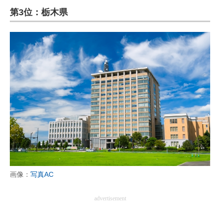
第3位：栃木県
ITの今と未来を見通す
スマホと通信の最新トレンド
進化するPCとデバイスの未来
好きが集まる 比べて選べる
ビジネスと働き方のヒント
AI活用のいまが分かる
企業ITのトレンドを詳説
経営リーダーのコミュニティ
画像：
写真AC
マーケ×ITの今がよく分かる
advertisement
ITエンジニア向け専門サイト