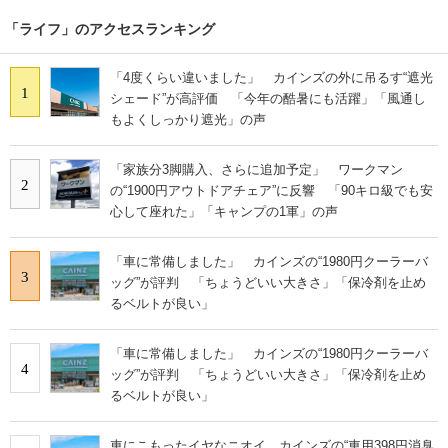
「ライフ」のアクセスランキング
「4度くらい違いました」 カインズの外に吊るす“遮光
1
シェード”が高評価 「今年の酷暑にも活躍」「風通し
もよくしっかり遮光」の声
「家族分3脚購入、さらに追加予定」 ワークマン
2
の“1900円アウトドアチェア”に反響 「90キロ級でも安
心して座れた」「キャンプの1軍」の声
「車に常備しました」 カインズの“1980円クーラーバ
3
ッグ”が評判 「ちょうどいい大きさ」「保冷剤を止め
るベルトが良い」
「車に常備しました」 カインズの“1980円クーラーバ
4
ッグ”が評判 「ちょうどいい大きさ」「保冷剤を止め
るベルトが良い」
車にこもったイヤなニオイ…カインズの“車用398円消臭