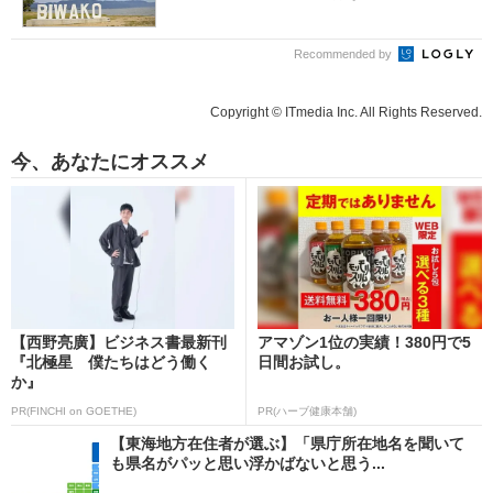
Recommended by
Copyright © ITmedia Inc. All Rights Reserved.
今、あなたにオススメ
【西野亮廣】ビジネス書最新刊
アマゾン1位の実績！380円で5
『北極星 僕たちはどう働く
日間お試し。
か』
PR(FINCHI on GOETHE)
PR(ハーブ健康本舗)
【東海地方在住者が選ぶ】「県庁所在地名を聞いて
も県名がパッと思い浮かばないと思う...