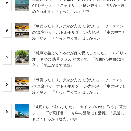
5
剤”を使うと→「スッキリした良い香り」「周りから褒
められます」「ずっとこれ」の声
「朝買ったドリンクが夕方まで冷たい」 ワークマン
6
の“真空ペットボトルホルダー”が大好評 「車の中でも
冷え冷え」「もっと早く買えばよかった」
「雑草が生えてくるのが嫌で購入しました」 アイリス
7
オーヤマの“防草グッズ”が大人気 「今回で3度目の購
入」「施工が楽で簡単」
「朝買ったドリンクが夕方まで冷たい」 ワークマン
8
の“真空ペットボトルホルダー”が大好評 「車の中でも
冷え冷え」「もっと早く買えばよかった」
「4度くらい違いました」 カインズの外に吊るす“遮光
9
シェード”が高評価 「今年の酷暑にも活躍」「風通し
もよくしっかり遮光」の声