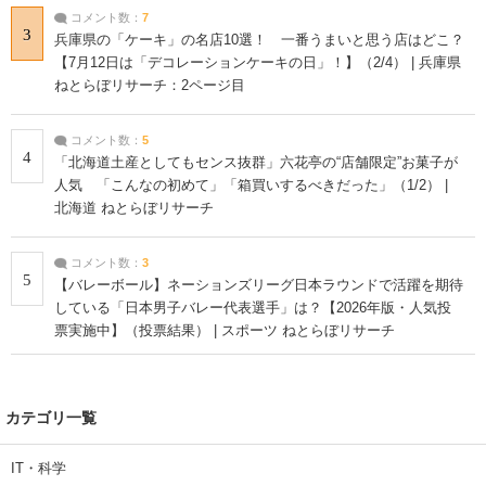
コメント数：
7
3
兵庫県の「ケーキ」の名店10選！ 一番うまいと思う店はどこ？
【7月12日は「デコレーションケーキの日」！】（2/4） | 兵庫県
ねとらぼリサーチ：2ページ目
コメント数：
5
4
「北海道土産としてもセンス抜群」六花亭の“店舗限定”お菓子が
人気 「こんなの初めて」「箱買いするべきだった」（1/2） |
北海道 ねとらぼリサーチ
コメント数：
3
5
【バレーボール】ネーションズリーグ日本ラウンドで活躍を期待
している「日本男子バレー代表選手」は？【2026年版・人気投
票実施中】（投票結果） | スポーツ ねとらぼリサーチ
カテゴリ一覧
IT・科学