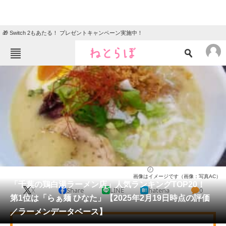
🎁 Switch 2もあたる！ プレゼントキャンペーン実施中！
ねとらぼメニュー
TOP
ニュース
エンタメ
クイズ
グルメ
地域
住まい
教育・育児
動物
リサーチ
千葉県
2025/02/19 17:10（公開）
画像はイメージです（画像：写真AC）
会員記事
「千葉の鶏白湯ラーメン店」人気ランキングTOP20！
X
Share
LINE
hatena
0
第1位は「らぁ麺 ひなた」【2025年2月19日時点の評価
メディア
／ラーメンデータベース】
注目記事を集めた総合ページ