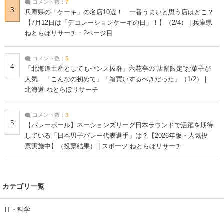
コメント数：
7
3
兵庫県の「ケーキ」の名店10選！ 一番うまいと思う店はどこ？
【7月12日は「デコレーションケーキの日」！】（2/4） | 兵庫県
ねとらぼリサーチ：2ページ目
コメント数：
5
4
「北海道土産としてもセンス抜群」六花亭の“店舗限定”お菓子が
人気 「こんなの初めて」「箱買いするべきだった」（1/2） |
北海道 ねとらぼリサーチ
コメント数：
3
5
【バレーボール】ネーションズリーグ日本ラウンドで活躍を期待
している「日本男子バレー代表選手」は？【2026年版・人気投
票実施中】（投票結果） | スポーツ ねとらぼリサーチ
カテゴリ一覧
IT・科学