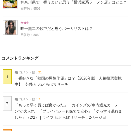
神奈川県で一番うまいと思う「横浜家系ラーメン店」はどこ？
回答数：8502
実施中
唯一無二の歌声だと思うボーカリストは？
回答数：8069
コメントランキング
コメント数：
21
1
一番好きな「韓国の男性俳優」は？【2026年版・人気投票実施
中】 | 芸能人 ねとらぼリサーチ
コメント数：
7
2
「もっと早く買えば良かった」 カインズの“車内遮光カーテ
ン”が大人気 「プライバシーも保てて安心」「ぐっすり眠れま
した」（2/2） | ライフ ねとらぼリサーチ：2ページ目