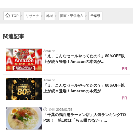
企業向けIT製品の総合サイト
TOP
リサーチ
地域
関東・甲信地方
千葉県
>
>
>
>
IT製品の技術・比較・事例
製造業のIT導入・活用を支援
関連記事
モノづくり技術者専門サイト
Amazon
「え、こんなセールやってたの？」80％OFF以
エレクトロニクス専門サイト
上が続々登場！Amazonの本気が...
PR
電子設計の基本と応用
Amazon
エネルギーの専門メディア
「え、こんなセールやってたの？」80％OFF以
上が続々登場！Amazonの本気が...
建設×テクノロジーの最前線
PR
ちょっと気になるネットの話題
公開 2025/01/25
「千葉の鶏白湯ラーメン店」人気ランキングTO
P20！ 第1位は「らぁ麺 ひなた」...