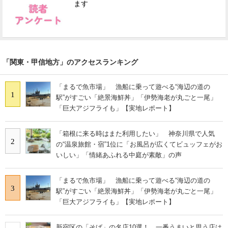
ます
「関東・甲信地方」のアクセスランキング
「まるで魚市場」 漁船に乗って遊べる“海辺の道の
1
駅”がすごい「絶景海鮮丼」「伊勢海老が丸ごと一尾」
「巨大アジフライも」【実地レポート】
「箱根に来る時はまた利用したい」 神奈川県で人気
2
の“温泉旅館・宿”1位に「お風呂が広くてビュッフェがお
いしい」「情緒あふれる中庭が素敵」の声
「まるで魚市場」 漁船に乗って遊べる“海辺の道の
3
駅”がすごい「絶景海鮮丼」「伊勢海老が丸ごと一尾」
「巨大アジフライも」【実地レポート】
新宿区の「そば」の名店10選！ 一番うまいと思う店は