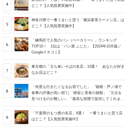
4
どこ？【人気投票実施中】
神奈川県で一番うまいと思う「横浜家系ラーメン店」は
5
どこ？【人気投票実施中】
「練馬区で人気のパン（ベーカリー）」ランキング
6
TOP10！ 1位は「パン屋 ふじた」【2024年10月版／
Googleクチコミ】
東京都の「立ち食いそばの名店」10選！ あなたが好き
7
なお店はどこ？
「何度も行きたくなるお宿でした」 “箱根・芦ノ湖で
8
食事の評価が高い宿”に「静寂と美食の旅館」「欠点を
見つけるのが難しい」「最高な状態で提供してくれま
す」の声
「千葉県のもつ煮の名店」8選！ 一番うまいと思う店
9
はどこ？【人気投票実施中】