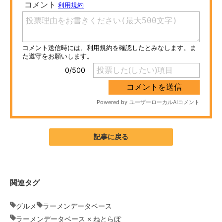
ITの今と未来を見通す
スマホと通信の最新トレンド
進化するPCとデバイスの未来
好きが集まる 比べて選べる
ビジネスと働き方のヒント
AI活用のいまが分かる
記事に戻る
企業ITのトレンドを詳説
経営リーダーのコミュニティ
関連タグ
マーケ×ITの今がよく分かる
グルメ
ラーメンデータベース
ITエンジニア向け専門サイト
ラーメンデータベース × ねとらぼ