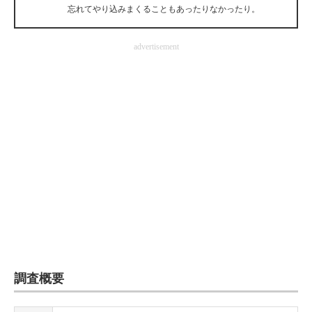
忘れてやり込みまくることもあったりなかったり。
企業向けIT製品の総合サイト
IT製品の技術・比較・事例
advertisement
製造業のIT導入・活用を支援
モノづくり技術者専門サイト
エレクトロニクス専門サイト
電子設計の基本と応用
エネルギーの専門メディア
建設×テクノロジーの最前線
ちょっと気になるネットの話題
調査概要