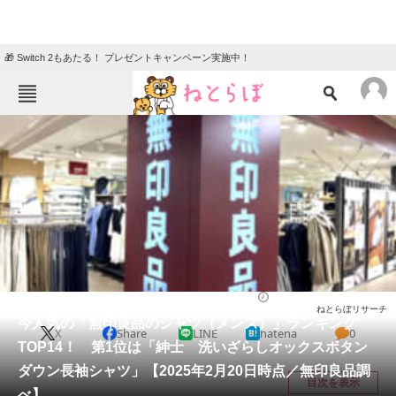
🎁 Switch 2もあたる！ プレゼントキャンペーン実施中！
ねとらぼメニュー
TOP
ニュース
エンタメ
クイズ
グルメ
地域
住まい
教育・育児
動物
リサーチ
ファッション
2025/02/25 11:30（公開）
ねとらぼリサーチ
会員記事
今人気の「無印良品のシャツ（メンズ）」ランキング
X
Share
LINE
hatena
0
TOP14！ 第1位は「紳士 洗いざらしオックスボタン
メディア
ダウン長袖シャツ」【2025年2月20日時点／無印良品調
目次を表示
べ】
注目記事を集めた総合ページ