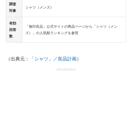
調査
シャツ（メンズ）
対象
有効
「無印良品」公式サイトの商品ページから「シャツ（メン
回答
ズ）」の人気順ランキングを参照
数
（出典元：
「シャツ」／良品計画
）
advertisement