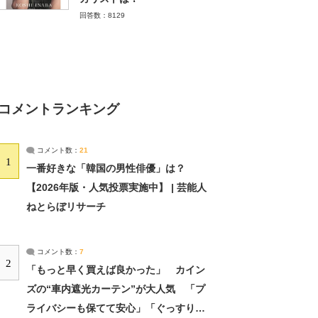
回答数：8129
コメントランキング
コメント数：
21
1
一番好きな「韓国の男性俳優」は？
【2026年版・人気投票実施中】 | 芸能人
ねとらぼリサーチ
コメント数：
7
2
「もっと早く買えば良かった」 カイン
ズの“車内遮光カーテン”が大人気 「プ
ライバシーも保てて安心」「ぐっすり眠