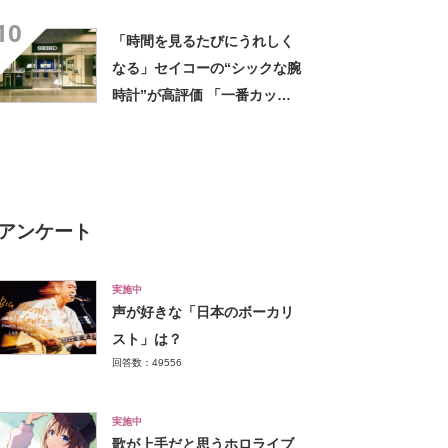
グ”がお得！ 「色んな人に褒
10
められます」「シンプルな服
「時間を見るたびにうれしく
装の差し色に」
なる」セイコーの“シックな腕
時計”が高評価 「一番カッコ
いい」「末永くお付き合いし
たい」
アンケート
実施中
声が好きな「日本のボーカリ
スト」は？
回答数：49556
実施中
歌が上手だと思うホロライブ