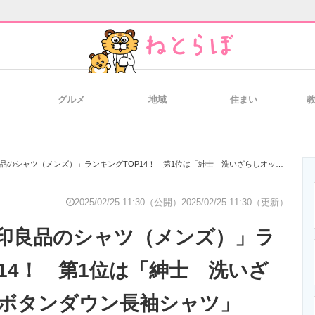
グルメ
地域
住まい
と未来を見通す
スマホと通信の最新トレンド
進化するPCとデ
メンズ）」ランキングTOP14！ 第1位は「紳士 洗いざらしオックスボタンダウン長袖シャツ」【2025年2月20日時点／無印良品調べ】
のいまが分かる
企業ITのトレンドを詳説
経営リーダーの
2025/02/25 11:30（公開）
2025/02/25 11:30（更新）
印良品のシャツ（メンズ）」ラ
T製品の総合サイト
IT製品の技術・比較・事例
製造業のIT導入
P14！ 第1位は「紳士 洗いざ
ボタンダウン長袖シャツ」