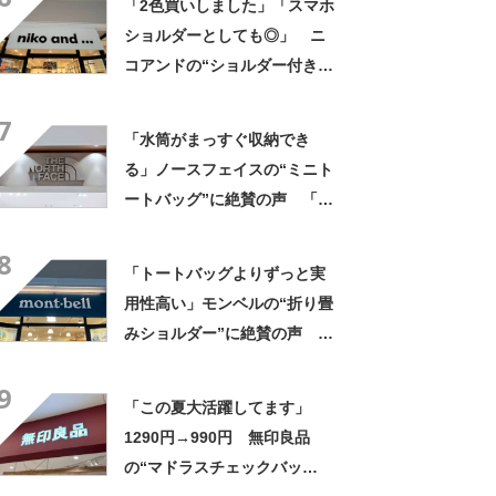
「2色買いしました」「スマホ
ぎて色違いも購入」
ショルダーとしても◎」 ニ
コアンドの“ショルダー付き財
布”が大好評 「めちゃくちゃ
7
かわいいです」「フェスで活
「水筒がまっすぐ収納でき
躍しそう」
る」ノースフェイスの“ミニト
ートバッグ”に絶賛の声 「と
にかく丈夫」「欲しかった機
8
能が全てそろっている」
「トートバッグよりずっと実
用性高い」モンベルの“折り畳
みショルダー”に絶賛の声
「荷物がいっぱい入る」「肩
9
こりには最高に軽くて良い」
「この夏大活躍してます」
1290円→990円 無印良品
の“マドラスチェックバッ