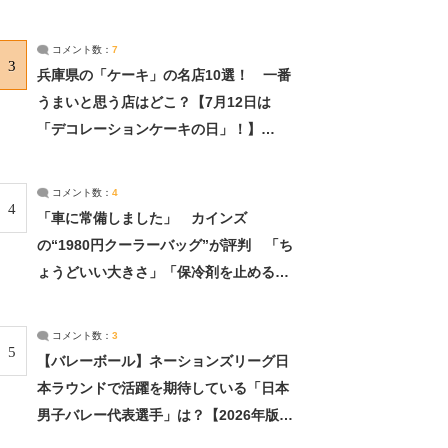
れました」（2/2） | ライフ ねとらぼリ
サーチ：2ページ目
コメント数：
7
3
兵庫県の「ケーキ」の名店10選！ 一番
うまいと思う店はどこ？【7月12日は
「デコレーションケーキの日」！】
（2/4） | 兵庫県 ねとらぼリサーチ：2ペ
ージ目
コメント数：
4
4
「車に常備しました」 カインズ
の“1980円クーラーバッグ”が評判 「ち
ょうどいい大きさ」「保冷剤を止めるベ
ルトが良い」（1/5） | ライフ ねとらぼ
リサーチ
コメント数：
3
5
【バレーボール】ネーションズリーグ日
本ラウンドで活躍を期待している「日本
男子バレー代表選手」は？【2026年版・
人気投票実施中】（投票結果） | スポー