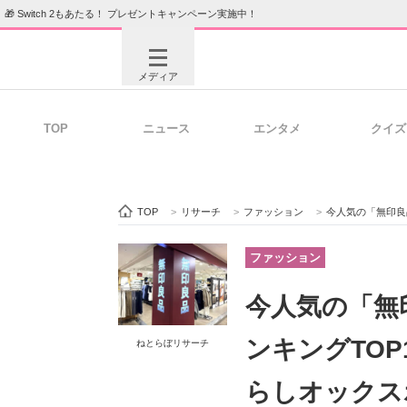
🎁 Switch 2もあたる！ プレゼントキャンペーン実施中！
メディア
TOP
ニュース
エンタメ
クイズ
注目記事を集めた総合ページ
ITの今
TOP
>
リサーチ
>
ファッション
>
今人気の「無印良品のシャツ（
ビジネスと働き方のヒント
AI活用
ファッション
今人気の「無
ITエンジニア向け専門サイト
企業向けI
ンキングTO
ねとらぼリサーチ
らしオックス