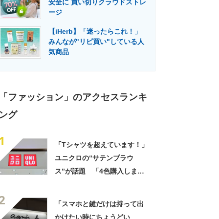
安全に 買い切りクラウドストレ
門メディア
建設×テクノロジーの最前線
ージ
【iHerb】「迷ったらこれ！」
みんなが"リピ買い"している人
気商品
「ファッション」のアクセスランキ
ング
1
「Tシャツを超えています！」
ユニクロの“サテンブラウ
ス”が話題 「4色購入しまし
た！」「着てると必ず褒めら
2
れる！！」
「スマホと鍵だけは持って出
かけたい時にちょうどい