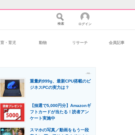
検索
ログイン
教育・育児
動物
リサーチ
会員記事
バイスの未来
好きが集まる 比べて選べる
- PR -
重量約999g、最新CPU搭載のビ
コミュニティ
マーケ×ITの今がよく分かる
ジネスPCの実力は？
【抽選で5,000円分】Amazonギ
・活用を支援
フトカードが当たる！読者アン
ケート実施中
スマホの写真／動画をもう一段