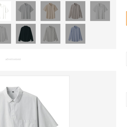
advertisement