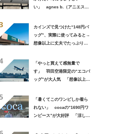
い」 agnes b.（アニエスべ
ー）の“ミニミニショルダーバ
3
ッグ”が大好評 「小さいハン
カインズで見つけた“148円バ
カチも入る」「軽くて旅行で
ッグ”、実際に使ってみると→
も活躍します
想像以上に丈夫でたっぷり入
る！ 「友人へのプレゼント
4
に4つ購入」という人も【使用
「やっと買えて感無量で
レビュー】
す」 羽田空港限定の“エコバ
ッグ”が大人気 「想像以上に
便利でした」「伊勢丹柄がお
5
しゃれで、使うたびに気分が
「暑くてこのワンピしか着ら
上がります」
れない」 cocaの“1690円ワ
ンピース”が大好評 「涼しく
着られて、シワがよらない素
6
材感と薄さも◎」「大好きす