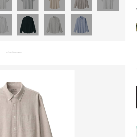
advertisement