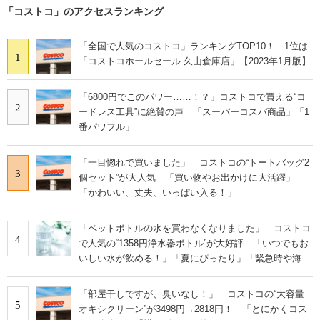
「コストコ」のアクセスランキング
「全国で人気のコストコ」ランキングTOP10！ 1位は
1
「コストコホールセール 久山倉庫店」【2023年1月版】
「6800円でこのパワー……！？」コストコで買える“コ
2
ードレス工具”に絶賛の声 「スーパーコスパ商品」「1
番パワフル」
「一目惚れで買いました」 コストコの“トートバッグ2
3
個セット”が大人気 「買い物やお出かけに大活躍」
「かわいい、丈夫、いっぱい入る！」
「ペットボトルの水を買わなくなりました」 コストコ
4
で人気の“1358円浄水器ボトル”が大好評 「いつでもお
いしい水が飲める！」「夏にぴったり」「緊急時や海外
にも◎」
「部屋干しですが、臭いなし！」 コストコの“大容量
5
オキシクリーン”が3498円→2818円！ 「とにかくコス