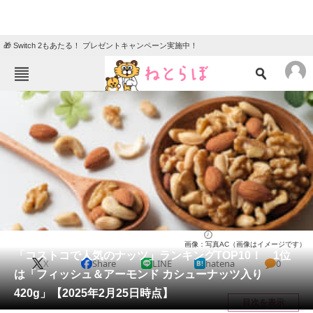
🎁 Switch 2もあたる！ プレゼントキャンペーン実施中！
ねとらぼメニュー
TOP
ニュース
エンタメ
クイズ
グルメ
地域
住まい
教育・育児
動物
リサーチ
コストコ
2025/02/27 11:50（公開）
画像：写真AC（画像はイメージです）
会員記事
「コストコで人気のナッツ」ランキングTOP10！ 1位
X
Share
LINE
hatena
0
は「フィッシュ＆アーモンド カシューナッツ入り
メディア
420g」【2025年2月25日時点】
目次を表示
注目記事を集めた総合ページ