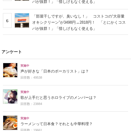
パが抜群！」「惜しげもなく使える」
「部屋干しですが、臭いなし！」 コストコの“大容量
6
オキシクリーン”が3498円→2818円！ 「とにかくコス
パが抜群！」「惜しげもなく使える」
アンケート
実施中
声が好きな「日本のボーカリスト」は？
回答数：49538
実施中
歌が上手だと思うホロライブのメンバーは？
回答数：23884
実施中
ラーメンって日本食？それとも中華料理？
回答数：19661