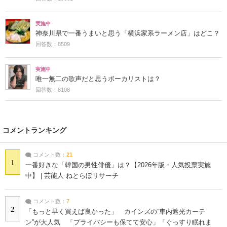
実施中
神奈川県で一番うまいと思う「横浜家系ラーメン店」はどこ？
回答数：8509
実施中
唯一無二の歌声だと思うボーカリストは？
回答数：8108
コメントランキング
コメント数：
21
1
一番好きな「韓国の男性俳優」は？【2026年版・人気投票実施
中】 | 芸能人 ねとらぼリサーチ
コメント数：
7
2
「もっと早く買えば良かった」 カインズの“車内遮光カーテ
ン”が大人気 「プライバシーも保てて安心」「ぐっすり眠れま