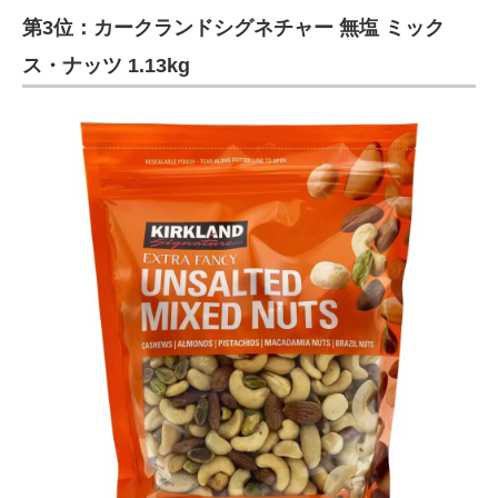
第3位：カークランドシグネチャー 無塩 ミック
ITの今と未来を見通す
ス・ナッツ 1.13kg
スマホと通信の最新トレンド
進化するPCとデバイスの未来
好きが集まる 比べて選べる
ビジネスと働き方のヒント
AI活用のいまが分かる
企業ITのトレンドを詳説
経営リーダーのコミュニティ
マーケ×ITの今がよく分かる
ITエンジニア向け専門サイト