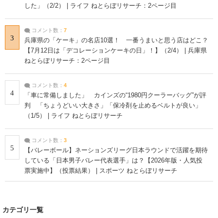
した」（2/2） | ライフ ねとらぼリサーチ：2ページ目
コメント数：
7
3
兵庫県の「ケーキ」の名店10選！ 一番うまいと思う店はどこ？
【7月12日は「デコレーションケーキの日」！】（2/4） | 兵庫県
ねとらぼリサーチ：2ページ目
コメント数：
4
4
「車に常備しました」 カインズの“1980円クーラーバッグ”が評
判 「ちょうどいい大きさ」「保冷剤を止めるベルトが良い」
（1/5） | ライフ ねとらぼリサーチ
コメント数：
3
5
【バレーボール】ネーションズリーグ日本ラウンドで活躍を期待
している「日本男子バレー代表選手」は？【2026年版・人気投
票実施中】（投票結果） | スポーツ ねとらぼリサーチ
カテゴリ一覧