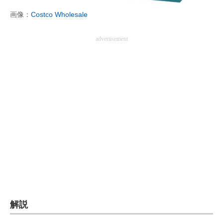
画像：
Costco Wholesale
advertisement
解説