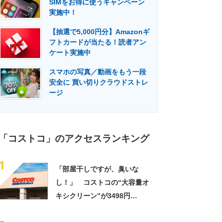
SIMをお得に使うキャンペーン
門メディア
建設×テクノロジーの最前線
実施中！
【抽選で5,000円分】Amazonギ
フトカードが当たる！読者アン
ケート実施中
スマホの写真／動画をもう一段
安全に 買い切りクラウドストレ
ージ
「コストコ」のアクセスランキング
1
「部屋干しですが、臭いな
し！」 コストコの“大容量オ
キシクリーン”が3498円
→2818円！ 「とにかくコス