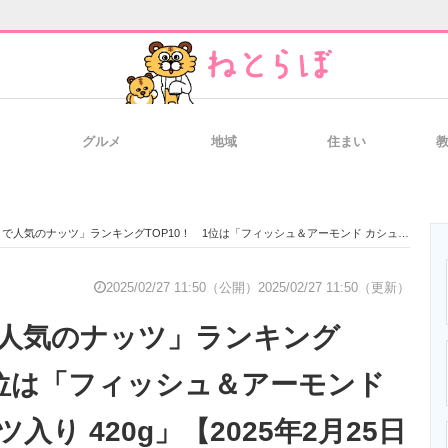
グルメ
地域
住まい
と未来を見通す
スマホと通信の最新トレンド
進化するPCとデ
のナッツ」ランキングTOP10！ 1位は「フィッシュ＆アーモンド カシューナッツ入り 420g」【2025年2月25日時点】
のいまが分かる
企業ITのトレンドを詳説
経営リーダーの
2025/02/27 11:50（公開）
2025/02/27 11:50（更新）
人気のナッツ」ランキング
T製品の総合サイト
IT製品の技術・比較・事例
製造業のIT導入
 1位は「フィッシュ＆アーモンド
入り 420g」【2025年2月25日