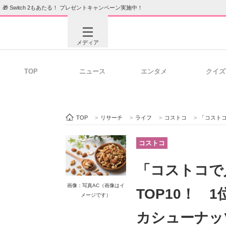
🎁 Switch 2もあたる！ プレゼントキャンペーン実施中！
メディア
TOP
ニュース
エンタメ
クイズ
注目記事を集めた総合ページ
ITの今
TOP
>
リサーチ
>
ライフ
>
コストコ
>
「コストコで人気
ビジネスと働き方のヒント
AI活用
コストコ
「コストコで
ITエンジニア向け専門サイト
企業向けI
画像：写真AC（画像はイ
TOP10！
メージです）
カシューナッツ