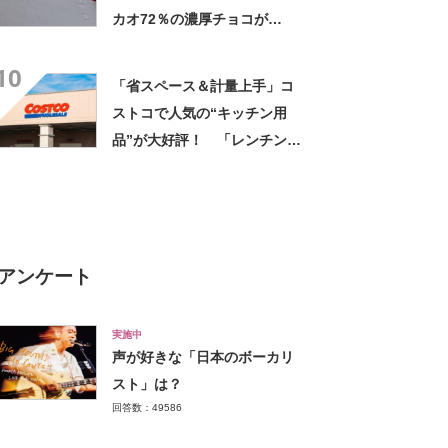
カオ72％の濃厚チョコが
1.3kgでお得【口コミ＆ランキ
10
ング】
「省スペース＆計量上手」コ
ストコで人気の“キッチン用
品”が大好評！ 「レンチン出
来るのもありがたい」「弁当
箱の代わりになる」
アンケート
実施中
声が好きな「日本のボーカリ
スト」は？
回答数：49586