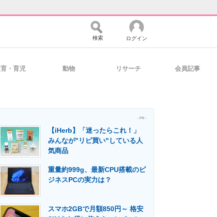
検索
ログイン
教育・育児
動物
リサーチ
会員記事
バイスの未来
好きが集まる 比べて選べる
- PR -
【iHerb】「迷ったらこれ！」
コミュニティ
マーケ×ITの今がよく分かる
みんなが"リピ買い"している人
気商品
重量約999g、最新CPU搭載のビ
・活用を支援
ジネスPCの実力は？
スマホ2GBで月額850円～ 格安