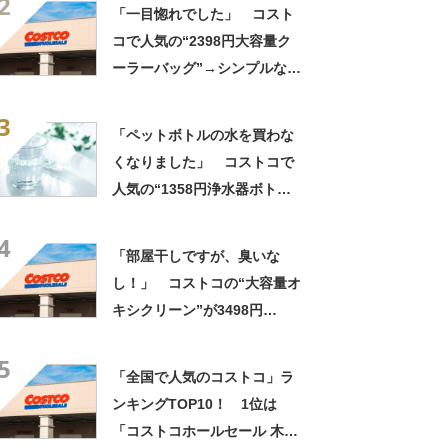
2
パが抜群！」「惜しげもなく
「一目惚れでした」 コスト
使える」
コで人気の“2398円大容量ク
ーラーバッグ”→シンプルなデ
ザインに「シックでおしゃ
3
れ」「見つけて即買い」の声
「ペットボトルの水を買わな
くなりました」 コストコで
人気の“1358円浄水器ボト
ル”が大好評 「いつでもおい
4
しい水が飲める！」「夏にぴ
「部屋干しですが、臭いな
ったり」「緊急時や海外にも
し！」 コストコの“大容量オ
◎」
キシクリーン”が3498円
→2818円！ 「とにかくコス
5
パが抜群！」「惜しげもなく
「全国で人気のコストコ」ラ
使える」
ンキングTOP10！ 1位は
「コストコホールセール 木更