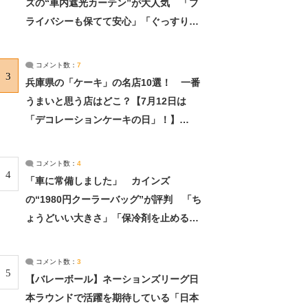
ズの“車内遮光カーテン”が大人気 「プ
ライバシーも保てて安心」「ぐっすり眠
れました」（2/2） | ライフ ねとらぼリ
サーチ：2ページ目
コメント数：
7
3
兵庫県の「ケーキ」の名店10選！ 一番
うまいと思う店はどこ？【7月12日は
「デコレーションケーキの日」！】
（2/4） | 兵庫県 ねとらぼリサーチ：2ペ
ージ目
コメント数：
4
4
「車に常備しました」 カインズ
の“1980円クーラーバッグ”が評判 「ち
ょうどいい大きさ」「保冷剤を止めるベ
ルトが良い」（1/5） | ライフ ねとらぼ
リサーチ
コメント数：
3
5
【バレーボール】ネーションズリーグ日
本ラウンドで活躍を期待している「日本