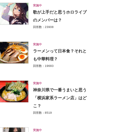
実施中
歌が上手だと思うホロライブ
のメンバーは？
回答数：23908
実施中
ラーメンって日本食？それと
も中華料理？
回答数：19683
実施中
神奈川県で一番うまいと思う
「横浜家系ラーメン店」はど
こ？
回答数：8519
実施中