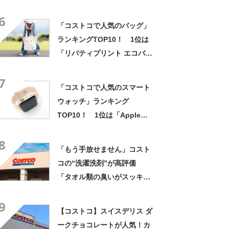
津倉庫店」【2024年12月版／
6
Googleクチコミ】
「コストコで人気のバッグ」
ランキングTOP10！ 1位は
「リバティプリント エコバッ
グ 2枚セット」【2025年1月
7
27日時点】
「コストコで人気のスマート
ウォッチ」ランキング
TOP10！ 1位は「Apple
Watch SE（GPSモデル）-
8
40mmスターライトアルミニ
「もう手放せません」コスト
ウムケース」【2025年4月15
コの“洗濯洗剤”が高評価
日時点】
「タオル類の臭いがスッキリ
なくなったことに感激」「こ
9
れ以上のものはない」
【コストコ】スイスデリス ダ
ークチョコレートが人気！カ