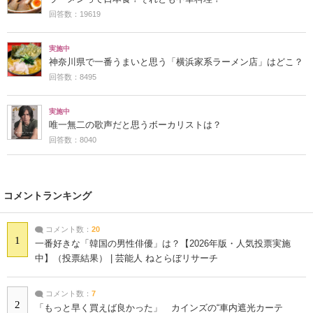
回答数：19619
実施中
神奈川県で一番うまいと思う「横浜家系ラーメン店」はどこ？
回答数：8495
実施中
唯一無二の歌声だと思うボーカリストは？
回答数：8040
コメントランキング
コメント数：
20
1
一番好きな「韓国の男性俳優」は？【2026年版・人気投票実施
中】（投票結果） | 芸能人 ねとらぼリサーチ
コメント数：
7
2
「もっと早く買えば良かった」 カインズの“車内遮光カーテ