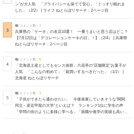
ン”が大人気 「プライバシーも保てて安心」「ぐっすり眠れま
した」（2/2） | ライフ ねとらぼリサーチ：2ページ目
コメント数：
7
3
兵庫県の「ケーキ」の名店10選！ 一番うまいと思う店はどこ？
【7月12日は「デコレーションケーキの日」！】（2/4） | 兵庫県
ねとらぼリサーチ：2ページ目
コメント数：
5
4
「北海道土産としてもセンス抜群」六花亭の“店舗限定”お菓子が
人気 「こんなの初めて」「箱買いするべきだった」（1/2） |
北海道 ねとらぼリサーチ
コメント数：
3
5
「子供ができたら通わせたい」 今後発展していきそうな“関関
同立・産近甲龍の大学”といえば？ ランキング1位に学生の声
「学問の街のように多様に学べる」「就職や進学の実績も高い」
| 大学 ねとらぼリサーチ