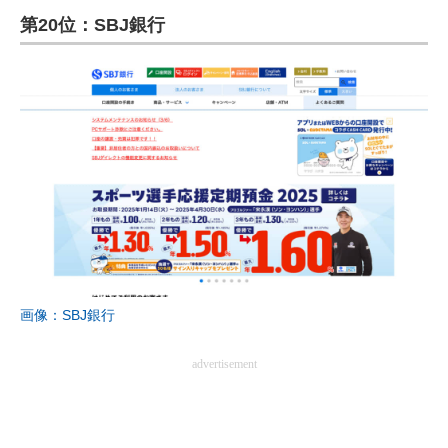
第20位：SBJ銀行
ITの今と未来を見通す
スマホと通信の最新トレンド
進化するPCとデバイスの未来
好きが集まる 比べて選べる
ビジネスと働き方のヒント
AI活用のいまが分かる
企業ITのトレンドを詳説
画像：SBJ銀行
経営リーダーのコミュニティ
advertisement
マーケ×ITの今がよく分かる
ITエンジニア向け専門サイト