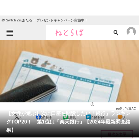
🎁 Switch 2もあたる！ プレゼントキャンペーン実施中！
ねとらぼメニュー
TOP
ニュース
エンタメ
クイズ
グルメ
地域
住まい
教育・育児
動物
リサーチ
経済
2025/03/05 20:55（公開）
画像：写真AC
会員記事
【女性が選ぶ】次に口座を開設したい「銀行」ランキン
X
Share
LINE
hatena
0
グTOP20！ 第1位は「楽天銀行」【2024年最新調査結
メディア
果】
目次を表示
注目記事を集めた総合ページ