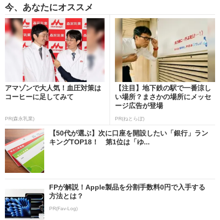
今、あなたにオススメ
アマゾンで大人気！血圧対策は
【注目】地下鉄の駅で一番涼し
コーヒーに足してみて
い場所？まさかの場所にメッセ
ージ広告が登場
PR(森永乳業)
PR(ねとらぼ)
【50代が選ぶ】次に口座を開設したい「銀行」ラン
キングTOP18！ 第1位は「ゆ...
FPが解説！Apple製品を分割手数料0円で入手する
方法とは？
PR(Fav-Log)