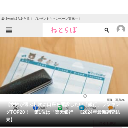
🎁 Switch 2もあたる！ プレゼントキャンペーン実施中！
ねとらぼメニュー
TOP
ニュース
エンタメ
クイズ
グルメ
地域
住まい
教育・育児
動物
リサーチ
経済
2025/03/05 20:55（公開）
画像：写真AC
会員記事
【女性が選ぶ】次に口座を開設したい「銀行」ランキン
X
Share
LINE
hatena
0
グTOP20！ 第1位は「楽天銀行」【2024年最新調査結
メディア
果】
目次を表示
注目記事を集めた総合ページ