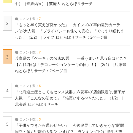
中】（投票結果） | 芸能人 ねとらぼリサーチ
コメント数：
7
2
「もっと早く買えば良かった」 カインズの“車内遮光カーテ
ン”が大人気 「プライバシーも保てて安心」「ぐっすり眠れま
した」（2/2） | ライフ ねとらぼリサーチ：2ページ目
コメント数：
7
3
兵庫県の「ケーキ」の名店10選！ 一番うまいと思う店はどこ？
【7月12日は「デコレーションケーキの日」！】（2/4） | 兵庫県
ねとらぼリサーチ：2ページ目
コメント数：
5
4
「北海道土産としてもセンス抜群」六花亭の“店舗限定”お菓子が
人気 「こんなの初めて」「箱買いするべきだった」（1/2） |
北海道 ねとらぼリサーチ
コメント数：
3
5
「子供ができたら通わせたい」 今後発展していきそうな“関関
同立・産近甲龍の大学”といえば？ ランキング1位に学生の声