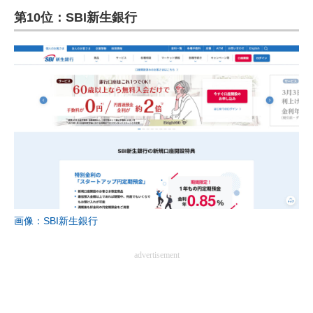
第10位：SBI新生銀行
ITの今と未来を見通す
スマホと通信の最新トレンド
進化するPCとデバイスの未来
好きが集まる 比べて選べる
ビジネスと働き方のヒント
AI活用のいまが分かる
企業ITのトレンドを詳説
画像：SBI新生銀行
経営リーダーのコミュニティ
advertisement
マーケ×ITの今がよく分かる
ITエンジニア向け専門サイト