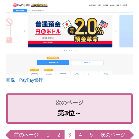
画像：PayPay銀行
第3位～
前のページ
1
2
3
4
5
次のページ