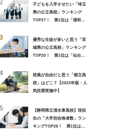
2
果】
子どもを入学させたい「埼玉
県の公立高校」ランキング
TOP27！ 第1位は「浦和高
校」【2025年最新調査結果】
3
優秀な生徒が多いと思う「宮
城県の公立高校」ランキング
TOP20！ 第1位は「仙台第
一高校」【2025年最新調査結
4
果】
校風が自由だと思う「都立高
校」はどこ？【2023年版・人
気投票実施中】
5
【静岡県立清水東高校】現役
生の「大学別合格者数」ラン
キングTOP26！ 第1位は