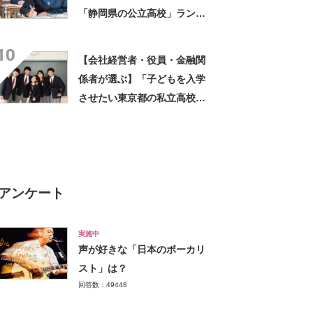
「静岡県の公立高校」ランキ
ングTOP14！ 第1位は「浜
10
松北高校」【2023年最新調査
【会社経営者・役員・金融関
結果】
係者が選ぶ】「子どもを入学
させたい東京都の私立高校」
ランキングTOP13！ 第1位
は「慶應義塾女子高校」
【2023年最新調査結果】
アンケート
実施中
声が好きな「日本のボーカリ
スト」は？
回答数：49448