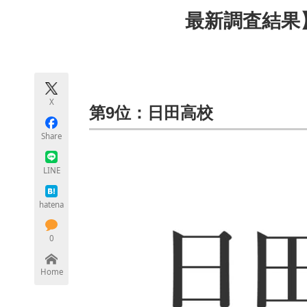
モノづくり技術者専門サイト
エレクトロ
最新調査結果
ちょっと気になるネットの話題
X
第9位：日田高校
Share
LINE
hatena
0
Home