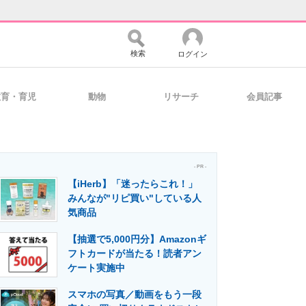
検索
ログイン
教育・育児
動物
リサーチ
会員記事
バイスの未来
好きが集まる 比べて選べる
- PR -
【iHerb】「迷ったらこれ！」
コミュニティ
マーケ×ITの今がよく分かる
みんなが"リピ買い"している人
気商品
【抽選で5,000円分】Amazonギ
・活用を支援
フトカードが当たる！読者アン
ケート実施中
スマホの写真／動画をもう一段