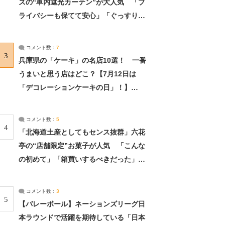
ズの“車内遮光カーテン”が大人気 「プ
ライバシーも保てて安心」「ぐっすり眠
れました」（2/2） | ライフ ねとらぼリ
サーチ：2ページ目
コメント数：
7
3
兵庫県の「ケーキ」の名店10選！ 一番
うまいと思う店はどこ？【7月12日は
「デコレーションケーキの日」！】
（2/4） | 兵庫県 ねとらぼリサーチ：2ペ
ージ目
コメント数：
5
4
「北海道土産としてもセンス抜群」六花
亭の“店舗限定”お菓子が人気 「こんな
の初めて」「箱買いするべきだった」
（1/2） | 北海道 ねとらぼリサーチ
コメント数：
3
5
【バレーボール】ネーションズリーグ日
本ラウンドで活躍を期待している「日本