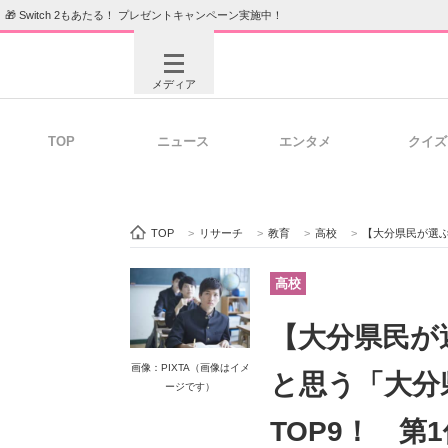
🎁 Switch 2もあたる！ プレゼントキャンペーン実施中！
メディア
TOP
ニュース
エンタメ
クイズ
注目記事を集めた総合ページ
ITの今
TOP
>
リサーチ
>
教育
>
高校
>
【大分県民が選ぶ】近年評
ビジネスと働き方のヒント
AI活用
高校
【大分県民が
ITエンジニア向け専門サイト
企業向けI
画像：PIXTA（画像はイメ
と思う「大分
ージです）
TOP9！ 第