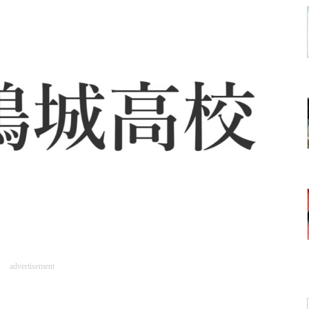
advertisement