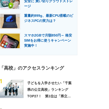
安全に 買い切りクラウドストレ
門メディア
建設×テクノロジーの最前線
ージ
重量約999g、最新CPU搭載のビ
ジネスPCの実力は？
スマホ2GBで月額850円～ 格安
SIMをお得に使うキャンペーン
実施中！
「高校」のアクセスランキング
1
子どもを入学させたい「千葉
県の公立高校」ランキング
TOP27！ 第1位は「県立船
橋高校」【2025年最新調査結