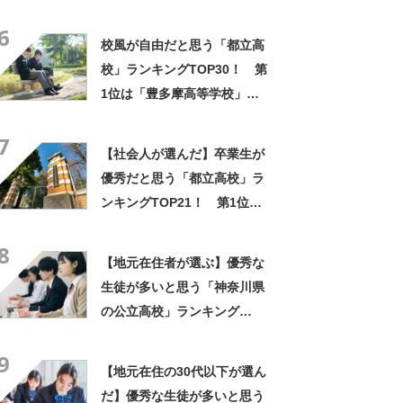
「常葉大学」【2024年度入
6
試】
校風が自由だと思う「都立高
校」ランキングTOP30！ 第
1位は「豊多摩高等学校」
【2023年最新投票結果】
7
【社会人が選んだ】卒業生が
優秀だと思う「都立高校」ラ
ンキングTOP21！ 第1位は
「日比谷高校」【2023年最新
8
調査結果】
【地元在住者が選ぶ】優秀な
生徒が多いと思う「神奈川県
の公立高校」ランキング
TOP10！ 第1位は「横浜翠
9
嵐高校」【2023年最新調査結
【地元在住の30代以下が選ん
果】
だ】優秀な生徒が多いと思う