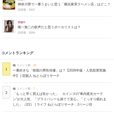
神奈川県で一番うまいと思う「横浜家系ラーメン店」はどこ？
回答数：8507
実施中
唯一無二の歌声だと思うボーカリストは？
回答数：8084
コメントランキング
コメント数：
21
1
一番好きな「韓国の男性俳優」は？【2026年版・人気投票実施
中】 | 芸能人 ねとらぼリサーチ
コメント数：
7
2
「もっと早く買えば良かった」 カインズの“車内遮光カーテ
ン”が大人気 「プライバシーも保てて安心」「ぐっすり眠れま
した」（2/2） | ライフ ねとらぼリサーチ：2ページ目