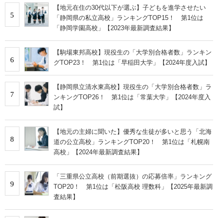
【地元在住の30代以下が選ぶ】子どもを進学させたい
5
「静岡県の私立高校」ランキングTOP15！ 第1位は
「静岡学園高校」【2023年最新調査結果】
【駒場東邦高校】現役生の「大学別合格者数」ランキン
6
グTOP23！ 第1位は「早稲田大学」【2024年度入試】
【静岡県立清水東高校】現役生の「大学別合格者数」ラ
7
ンキングTOP26！ 第1位は「常葉大学」【2024年度入
試】
【地元の主婦に聞いた】優秀な生徒が多いと思う「北海
8
道の公立高校」ランキングTOP20！ 第1位は「札幌南
高校」【2024年最新調査結果】
「三重県公立高校（前期選抜）の応募倍率」ランキング
9
TOP20！ 第1位は「松阪高校 理数科」【2025年最新調
査結果】