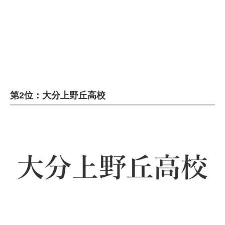
企業向けIT製品の総合サイト
IT製品の技術・比較・事例
製造業のIT導入・活用を支援
モノづくり技術者専門サイト
第2位：大分上野丘高校
エレクトロニクス専門サイト
電子設計の基本と応用
エネルギーの専門メディア
建設×テクノロジーの最前線
ちょっと気になるネットの話題