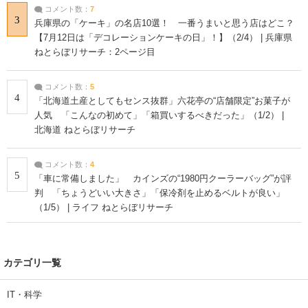
コメント数：
7
3
兵庫県の「ケーキ」の名店10選！ 一番うまいと思う店はどこ？
【7月12日は「デコレーションケーキの日」！】（2/4） | 兵庫県
ねとらぼリサーチ：2ページ目
コメント数：
5
4
「北海道土産としてもセンス抜群」六花亭の“店舗限定”お菓子が
人気 「こんなの初めて」「箱買いするべきだった」（1/2） |
北海道 ねとらぼリサーチ
コメント数：
4
5
「車に常備しました」 カインズの“1980円クーラーバッグ”が評
判 「ちょうどいい大きさ」「保冷剤を止めるベルトが良い」
（1/5） | ライフ ねとらぼリサーチ
カテゴリ一覧
IT・科学