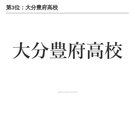
第3位：大分豊府高校
ITの今と未来を見通す
スマホと通信の最新トレンド
進化するPCとデバイスの未来
好きが集まる 比べて選べる
ビジネスと働き方のヒント
AI活用のいまが分かる
企業ITのトレンドを詳説
advertisement
経営リーダーのコミュニティ
マーケ×ITの今がよく分かる
ITエンジニア向け専門サイト