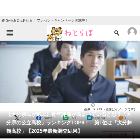
🎁 Switch 2もあたる！ プレゼントキャンペーン実施中！
ねとらぼメニュー
TOP
ニュース
エンタメ
クイズ
グルメ
地域
住まい
教育・育児
動物
リサーチ
高校
2025/03/17 07:30（公開）
画像：PIXTA（画像はイメージです）
会員記事
【大分県民が選ぶ】近年評価が高まっていると思う「大
X
Share
LINE
hatena
0
分県の公立高校」ランキングTOP9！ 第1位は「大分舞
メディア
鶴高校」【2025年最新調査結果】
目次を表示
注目記事を集めた総合ページ