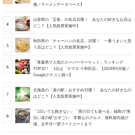
価／ラーメンデータベース】
山形県の「定食」の名店10選！ あなたの好きなお店は
4
どこ？【人気投票実施中】
秋田県の「チャーハンの名店」10選！ 一番うまいと思
5
う店はどこ？【人気投票実施中】
「青森県で人気のスーパーマーケット」ランキング
6
TOP10！ 1位は「ヤマヨ 十和田店」【2024年5月版／
Googleクチコミ調べ】
北海道の「道の駅」おすすめ10選！ あなたの好きなの
7
はどこ？【人気投票実施中】
「1日いても飽きない」「雨の日でも遊べる」福島の“海
8
沿い道の駅”がすごい 常磐ものグルメ、無料屋内遊び
場、太平洋一望フードコートまで