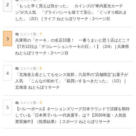
2
「もっと早く買えば良かった」 カインズの“車内遮光カーテ
ン”が大人気 「プライバシーも保てて安心」「ぐっすり眠れま
した」（2/2） | ライフ ねとらぼリサーチ：2ページ目
コメント数：
7
3
兵庫県の「ケーキ」の名店10選！ 一番うまいと思う店はどこ？
【7月12日は「デコレーションケーキの日」！】（2/4） | 兵庫県
ねとらぼリサーチ：2ページ目
コメント数：
5
4
「北海道土産としてもセンス抜群」六花亭の“店舗限定”お菓子が
人気 「こんなの初めて」「箱買いするべきだった」（1/2） |
北海道 ねとらぼリサーチ
コメント数：
3
5
【バレーボール】ネーションズリーグ日本ラウンドで活躍を期待
している「日本男子バレー代表選手」は？【2026年版・人気投
票実施中】（投票結果） | スポーツ ねとらぼリサーチ