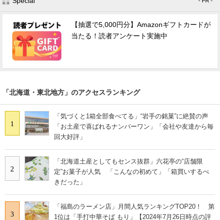
Special
- PR -
【抽選で5,000円分】Amazonギフトカードが
当たる！読者アンケート実施中
「北海道・東北地方」のアクセスランキング
「気づくと1箱全部食べてる」“岩手の銘菓”に絶賛の声
1
「お土産で喜ばれるナンバーワン」「会社や友達から毎
回大好評」
「北海道土産としてもセンス抜群」六花亭の“店舗限
2
定”お菓子が人気 「こんなの初めて」「箱買いするべ
きだった」
「福島のラーメン店」月間人気ランキングTOP20！ 第
3
1位は「手打中華そば もり」【2024年7月26日時点の評