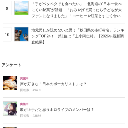
「手がベタベタでも食べたい」 北海道の“日本一食べ
9
にくい銘菓”が話題 「おみやげで買ったら子どもが大
ファンになりました」「コーヒーや紅茶とすごく合いま
す」の声
地元民しか読めないと思う「秋田県の市町村名」ランキ
10
ングTOP24！ 第1位は「上小阿仁村」【2026年最新調
査結果】
アンケート
実施中
声が好きな「日本のボーカリスト」は？
回答数：49459
実施中
歌が上手だと思うホロライブのメンバーは？
回答数：23836