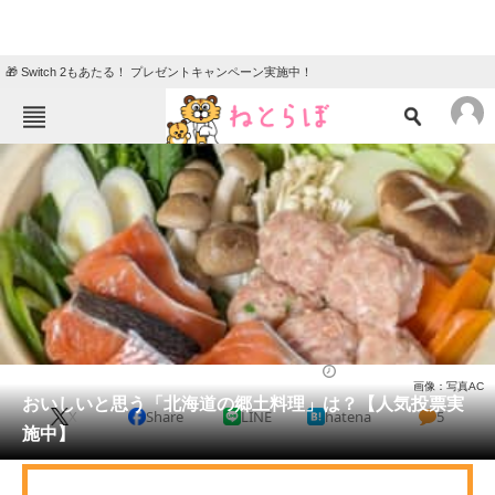
🎁 Switch 2もあたる！ プレゼントキャンペーン実施中！
ねとらぼメニュー
TOP
ニュース
エンタメ
クイズ
グルメ
地域
住まい
教育・育児
動物
リサーチ
北海道
2025/03/18 19:45（公開）
画像：写真AC
会員記事
おいしいと思う「北海道の郷土料理」は？【人気投票実
X
Share
LINE
hatena
5
施中】
メディア
注目記事を集めた総合ページ