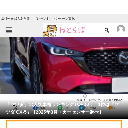
🎁 Switch 2もあたる！ プレゼントキャンペーン実施中！
ねとらぼメニュー
TOP
ニュース
エンタメ
クイズ
グルメ
地域
住まい
教育・育児
動物
リサーチ
自動車
2025/03/18 17:00（公開）
画像はイメージです（画像：PIXTA）
会員記事
「マツダ」の人気車種ランキングTOP20！ 1位は「マ
X
Share
LINE
hatena
0
ツダ CX-5」【2025年3月・カーセンサー調べ】
メディア
注目記事を集めた総合ページ