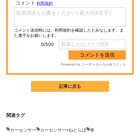
ITの今と未来を見通す
スマホと通信の最新トレンド
進化するPCとデバイスの未来
好きが集まる 比べて選べる
ビジネスと働き方のヒント
AI活用のいまが分かる
記事に戻る
企業ITのトレンドを詳説
経営リーダーのコミュニティ
関連タグ
マーケ×ITの今がよく分かる
カーセンサー
カーセンサー×ねとらぼ
車
ITエンジニア向け専門サイト