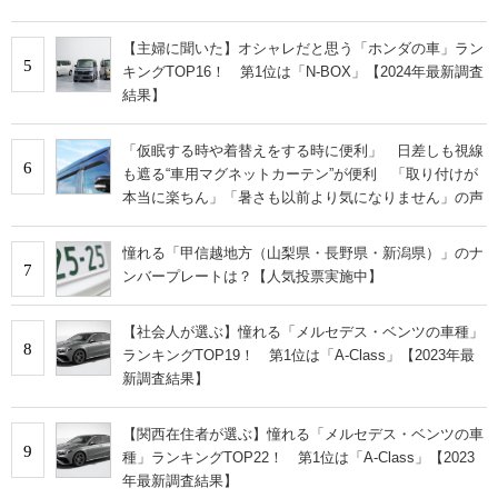
【主婦に聞いた】オシャレだと思う「ホンダの車」ラン
5
キングTOP16！ 第1位は「N-BOX」【2024年最新調査
結果】
「仮眠する時や着替えをする時に便利」 日差しも視線
6
も遮る“車用マグネットカーテン”が便利 「取り付けが
本当に楽ちん」「暑さも以前より気になりません」の声
憧れる「甲信越地方（山梨県・長野県・新潟県）」のナ
7
ンバープレートは？【人気投票実施中】
【社会人が選ぶ】憧れる「メルセデス・ベンツの車種」
8
ランキングTOP19！ 第1位は「A-Class」【2023年最
新調査結果】
【関西在住者が選ぶ】憧れる「メルセデス・ベンツの車
9
種」ランキングTOP22！ 第1位は「A-Class」【2023
年最新調査結果】