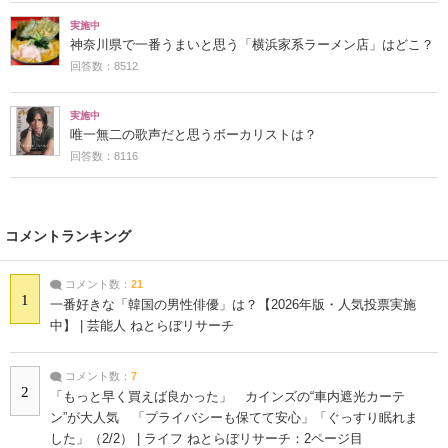
実施中
神奈川県で一番うまいと思う「横浜家系ラーメン店」はどこ？
回答数：8512
実施中
唯一無二の歌声だと思うボーカリストは？
回答数：8116
コメントランキング
コメント数：
21
1
一番好きな「韓国の男性俳優」は？【2026年版・人気投票実施
中】 | 芸能人 ねとらぼリサーチ
コメント数：
7
2
「もっと早く買えば良かった」 カインズの“車内遮光カーテ
ン”が大人気 「プライバシーも保てて安心」「ぐっすり眠れま
した」（2/2） | ライフ ねとらぼリサーチ：2ページ目