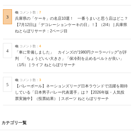
コメント数：
7
3
兵庫県の「ケーキ」の名店10選！ 一番うまいと思う店はどこ？
【7月12日は「デコレーションケーキの日」！】（2/4） | 兵庫県
ねとらぼリサーチ：2ページ目
コメント数：
4
4
「車に常備しました」 カインズの“1980円クーラーバッグ”が評
判 「ちょうどいい大きさ」「保冷剤を止めるベルトが良い」
（1/5） | ライフ ねとらぼリサーチ
コメント数：
3
5
【バレーボール】ネーションズリーグ日本ラウンドで活躍を期待
している「日本男子バレー代表選手」は？【2026年版・人気投
票実施中】（投票結果） | スポーツ ねとらぼリサーチ
カテゴリ一覧