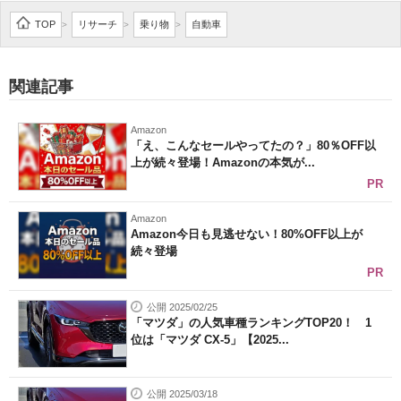
企業向けIT製品の総合サイト
TOP
リサーチ
乗り物
自動車
>
>
>
IT製品の技術・比較・事例
関連記事
製造業のIT導入・活用を支援
Amazon
モノづくり技術者専門サイト
「え、こんなセールやってたの？」80％OFF以
上が続々登場！Amazonの本気が...
エレクトロニクス専門サイト
PR
電子設計の基本と応用
Amazon
Amazon今日も見逃せない！80%OFF以上が
続々登場
エネルギーの専門メディア
PR
建設×テクノロジーの最前線
公開 2025/02/25
「マツダ」の人気車種ランキングTOP20！ 1
ちょっと気になるネットの話題
位は「マツダ CX-5」【2025...
公開 2025/03/18