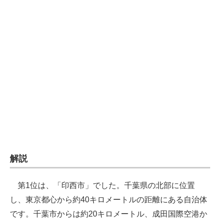
企業向けIT製品の総合サイト
IT製品の技術・比較・事例
製造業のIT導入・活用を支援
モノづくり技術者専門サイト
エレクトロニクス専門サイト
電子設計の基本と応用
エネルギーの専門メディア
解説
建設×テクノロジーの最前線
ちょっと気になるネットの話題
第1位は、「印西市」でした。千葉県の北部に位置
し、東京都心から約40キロメートルの距離にある自治体
です。千葉市からは約20キロメートル、成田国際空港か