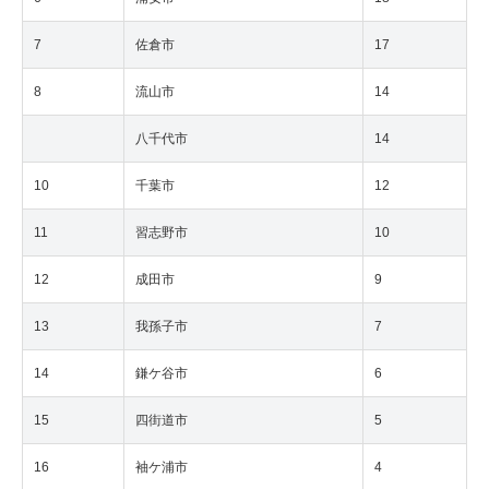
7
佐倉市
17
8
流山市
14
八千代市
14
10
千葉市
12
11
習志野市
10
12
成田市
9
13
我孫子市
7
14
鎌ケ谷市
6
15
四街道市
5
16
袖ケ浦市
4