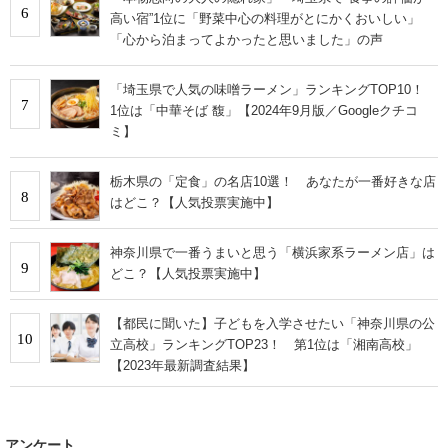
6
高い宿”1位に「野菜中心の料理がとにかくおいしい」
「心から泊まってよかったと思いました」の声
「埼玉県で人気の味噌ラーメン」ランキングTOP10！
7
1位は「中華そば 馥」【2024年9月版／Googleクチコ
ミ】
栃木県の「定食」の名店10選！ あなたが一番好きな店
8
はどこ？【人気投票実施中】
神奈川県で一番うまいと思う「横浜家系ラーメン店」は
9
どこ？【人気投票実施中】
【都民に聞いた】子どもを入学させたい「神奈川県の公
10
立高校」ランキングTOP23！ 第1位は「湘南高校」
【2023年最新調査結果】
アンケート