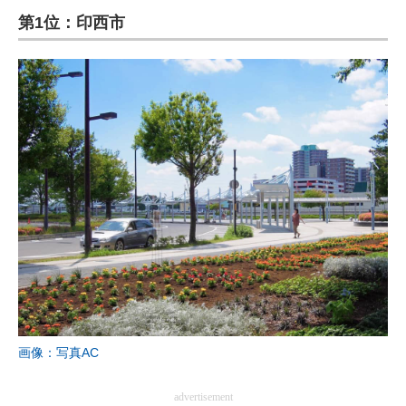
第1位：印西市
ITの今と未来を見通す
スマホと通信の最新トレンド
進化するPCとデバイスの未来
好きが集まる 比べて選べる
ビジネスと働き方のヒント
AI活用のいまが分かる
企業ITのトレンドを詳説
経営リーダーのコミュニティ
マーケ×ITの今がよく分かる
画像：写真AC
ITエンジニア向け専門サイト
advertisement