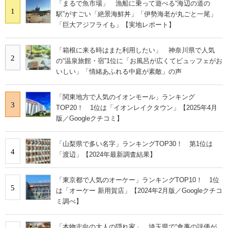
「まるで魚市場」 漁船に乗って遊べる“海辺の道の
1
駅”がすごい「絶景海鮮丼」「伊勢海老が丸ごと一尾」
「巨大アジフライも」【実地レポート】
「箱根に来る時はまた利用したい」 神奈川県で人気
2
の“温泉旅館・宿”1位に「お風呂が広くてビュッフェがお
いしい」「情緒あふれる中庭が素敵」の声
「関東地方で人気のイオンモール」ランキング
3
TOP20！ 1位は「イオンレイクタウン」【2025年4月
版／Googleクチコミ】
「山梨県で多い名字」ランキングTOP30！ 第1位は
4
「渡辺」【2024年最新調査結果】
「東京都で人気のオーケー」ランキングTOP10！ 1位
5
は「オーケー 新用賀店」【2024年2月版／Googleクチコ
ミ調べ】
「本物志向の大人の隠れ家」 埼玉県で“食事の評価が