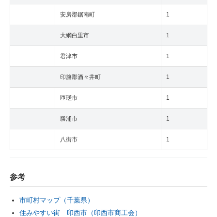
安房郡鋸南町
1
大網白里市
1
君津市
1
印旛郡酒々井町
1
匝瑳市
1
勝浦市
1
八街市
1
参考
市町村マップ（千葉県）
住みやすい街 印西市（印西市商工会）