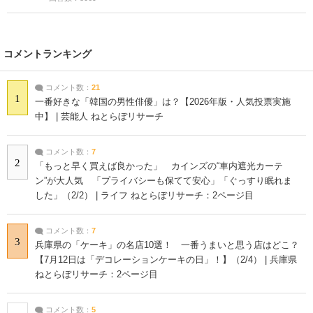
コメントランキング
コメント数：
21
1
一番好きな「韓国の男性俳優」は？【2026年版・人気投票実施
中】 | 芸能人 ねとらぼリサーチ
コメント数：
7
2
「もっと早く買えば良かった」 カインズの“車内遮光カーテ
ン”が大人気 「プライバシーも保てて安心」「ぐっすり眠れま
した」（2/2） | ライフ ねとらぼリサーチ：2ページ目
コメント数：
7
3
兵庫県の「ケーキ」の名店10選！ 一番うまいと思う店はどこ？
【7月12日は「デコレーションケーキの日」！】（2/4） | 兵庫県
ねとらぼリサーチ：2ページ目
コメント数：
5