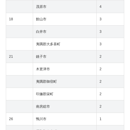
茂原市
4
18
館山市
3
白井市
3
夷隅郡大多喜町
3
21
銚子市
2
木更津市
2
夷隅郡御宿町
2
印旛郡栄町
2
南房総市
2
26
鴨川市
1