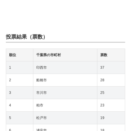
投票結果（票数）
順位
千葉県の市町村
票数
1
印西市
37
2
船橋市
28
3
市川市
25
4
柏市
23
5
松戸市
19
6
浦安市
18