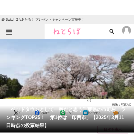
🎁 Switch 2もあたる！ プレゼントキャンペーン実施中！
ねとらぼメニュー
TOP
ニュース
エンタメ
クイズ
グルメ
地域
住まい
教育・育児
動物
リサーチ
千葉県
2025/03/18 07:30（公開）
画像：写真AC
会員記事
「ベッドタウンとして一番だと思う千葉県の市町村」ラ
X
Share
LINE
hatena
0
ンキングTOP25！ 第1位は「印西市」【2025年3月11
メディア
日時点の投票結果】
目次を表示
注目記事を集めた総合ページ