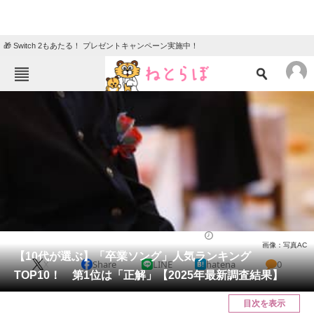
🎁 Switch 2もあたる！ プレゼントキャンペーン実施中！
ねとらぼメニュー
TOP
ニュース
エンタメ
クイズ
グルメ
地域
住まい
教育・育児
動物
リサーチ
音楽
2025/03/14 08:00（公開）
画像：写真AC
会員記事
【10代が選ぶ】「卒業ソング」人気ランキング
X
Share
LINE
hatena
0
TOP10！ 第1位は「正解」【2025年最新調査結果】
メディア
目次を表示
注目記事を集めた総合ページ