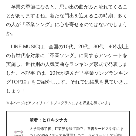
卒業の季節になると、思い出の曲がふと流れてくるこ
ITの今と未来を見通す
とがありますよね。新たな門出を迎えるこの時期、多く
の人が「卒業ソング」に心を寄せるのではないでしょう
スマホと通信の最新トレンド
か。
進化するPCとデバイスの未来
LINE MUSICは、全国の10代、20代、30代、40代以上
好きが集まる 比べて選べる
の各世代を対象に「卒業ソング」に関するアンケートを
実施し、世代別の人気楽曲をランキング形式で発表しま
ビジネスと働き方のヒント
した。本記事では、10代が選んだ「卒業ソングランキン
AI活用のいまが分かる
グTOP10」をご紹介します。それでは結果を見ていきま
しょう！
企業ITのトレンドを詳説
※本ページはアフィリエイトプログラムによる収益を得ています
経営リーダーのコミュニティ
マーケ×ITの今がよく分かる
筆者：ヒロキタナカ
大学院修了後、IT業界を経て独立。選書サービスや本にま
ITエンジニア向け専門サイト
つわるWebメディアを運営しつつ、ライターとして活動し