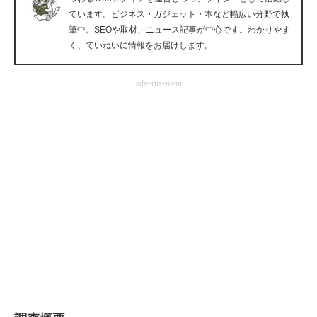
ています。ビジネス・ガジェット・本など幅広い分野で執
企業向けIT製品の総合サイト
筆中。SEOや取材、ニュース記事が中心です。わかりやす
く、ていねいに情報をお届けします。
IT製品の技術・比較・事例
製造業のIT導入・活用を支援
advertisement
モノづくり技術者専門サイト
エレクトロニクス専門サイト
電子設計の基本と応用
エネルギーの専門メディア
建設×テクノロジーの最前線
ちょっと気になるネットの話題