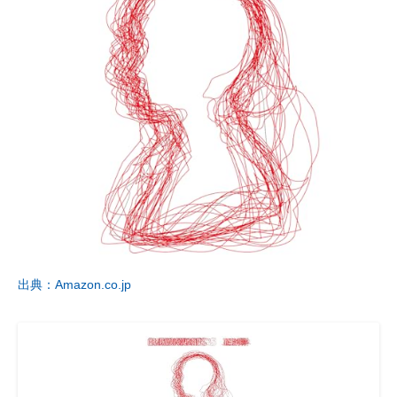
出典：Amazon.co.jp