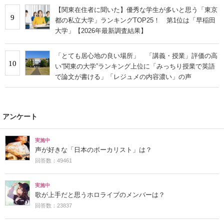
【関東在住者に聞いた】優秀な学生が多いと思う「東京
9
都の私立大学」ランキングTOP25！ 第1位は「早稲田
大学」【2026年最新調査結果】
「とても居心地の良い場所」 「講義・授業」評価の高
10
い“関東の大学”ランキング上位に「みっちり授業で英語
で論文が書ける」「レジュメの内容濃い」の声
アンケート
実施中
声が好きな「日本のボーカリスト」は？
回答数：49461
実施中
歌が上手だと思うホロライブのメンバーは？
回答数：23837