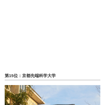
企業向けIT製品の総合サイト
IT製品の技術・比較・事例
製造業のIT導入・活用を支援
モノづくり技術者専門サイト
エレクトロニクス専門サイト
電子設計の基本と応用
エネルギーの専門メディア
第15位：京都先端科学大学
建設×テクノロジーの最前線
ちょっと気になるネットの話題