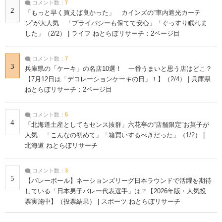
コメント数：
7
2
「もっと早く買えば良かった」 カインズの“車内遮光カーテ
ン”が大人気 「プライバシーも保てて安心」「ぐっすり眠れま
した」（2/2） | ライフ ねとらぼリサーチ：2ページ目
コメント数：
7
3
兵庫県の「ケーキ」の名店10選！ 一番うまいと思う店はどこ？
【7月12日は「デコレーションケーキの日」！】（2/4） | 兵庫県
ねとらぼリサーチ：2ページ目
コメント数：
5
4
「北海道土産としてもセンス抜群」六花亭の“店舗限定”お菓子が
人気 「こんなの初めて」「箱買いするべきだった」（1/2） |
北海道 ねとらぼリサーチ
コメント数：
3
5
【バレーボール】ネーションズリーグ日本ラウンドで活躍を期待
している「日本男子バレー代表選手」は？【2026年版・人気投
票実施中】（投票結果） | スポーツ ねとらぼリサーチ