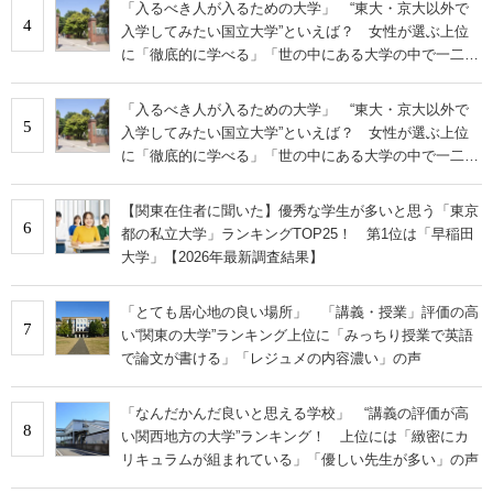
「入るべき人が入るための大学」 “東大・京大以外で
4
入学してみたい国立大学”といえば？ 女性が選ぶ上位
に「徹底的に学べる」「世の中にある大学の中で一二を
争うレベルの先端設備」の声
「入るべき人が入るための大学」 “東大・京大以外で
5
入学してみたい国立大学”といえば？ 女性が選ぶ上位
に「徹底的に学べる」「世の中にある大学の中で一二を
争うレベルの先端設備」の声
【関東在住者に聞いた】優秀な学生が多いと思う「東京
6
都の私立大学」ランキングTOP25！ 第1位は「早稲田
大学」【2026年最新調査結果】
「とても居心地の良い場所」 「講義・授業」評価の高
7
い“関東の大学”ランキング上位に「みっちり授業で英語
で論文が書ける」「レジュメの内容濃い」の声
「なんだかんだ良いと思える学校」 “講義の評価が高
8
い関西地方の大学”ランキング！ 上位には「緻密にカ
リキュラムが組まれている」「優しい先生が多い」の声