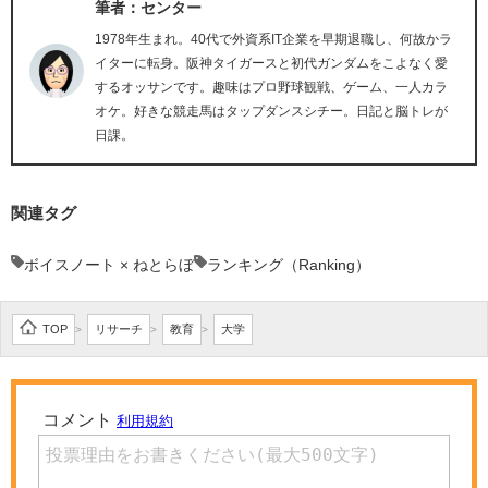
筆者：センター
1978年生まれ。40代で外資系IT企業を早期退職し、何故かラ
イターに転身。阪神タイガースと初代ガンダムをこよなく愛
するオッサンです。趣味はプロ野球観戦、ゲーム、一人カラ
オケ。好きな競走馬はタップダンスシチー。日記と脳トレが
日課。
関連タグ
ボイスノート × ねとらぼ
ランキング（Ranking）
TOP
リサーチ
教育
大学
>
>
>