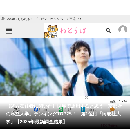
🎁 Switch 2もあたる！ プレゼントキャンペーン実施中！
ねとらぼメニュー
TOP
ニュース
エンタメ
クイズ
グルメ
地域
住まい
教育・育児
動物
リサーチ
大学
2025/03/18 18:40（公開）
画像：PIXTA
会員記事
【関西在住者に聞いた】世界で通用すると思う「京都府
X
Share
LINE
hatena
4
の私立大学」ランキングTOP25！ 第1位は「同志社大
メディア
学」【2025年最新調査結果】
目次を表示
注目記事を集めた総合ページ