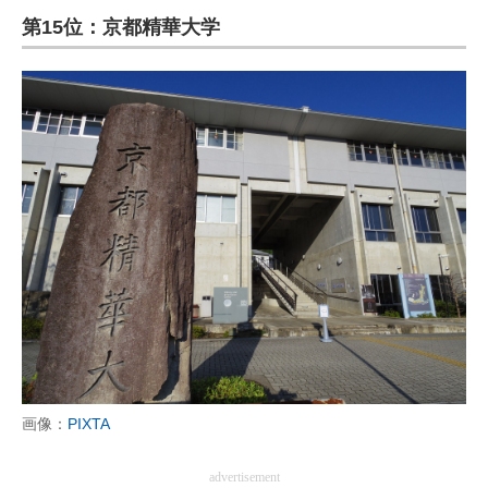
第15位：京都精華大学
ITの今と未来を見通す
スマホと通信の最新トレンド
進化するPCとデバイスの未来
好きが集まる 比べて選べる
ビジネスと働き方のヒント
AI活用のいまが分かる
企業ITのトレンドを詳説
経営リーダーのコミュニティ
マーケ×ITの今がよく分かる
画像：
PIXTA
ITエンジニア向け専門サイト
advertisement