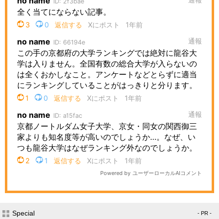
Special
- PR -