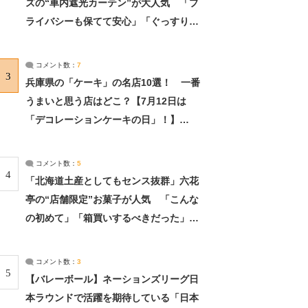
ズの“車内遮光カーテン”が大人気 「プ
ライバシーも保てて安心」「ぐっすり眠
れました」（2/2） | ライフ ねとらぼリ
サーチ：2ページ目
コメント数：
7
3
兵庫県の「ケーキ」の名店10選！ 一番
うまいと思う店はどこ？【7月12日は
「デコレーションケーキの日」！】
（2/4） | 兵庫県 ねとらぼリサーチ：2ペ
ージ目
コメント数：
5
4
「北海道土産としてもセンス抜群」六花
亭の“店舗限定”お菓子が人気 「こんな
の初めて」「箱買いするべきだった」
（1/2） | 北海道 ねとらぼリサーチ
コメント数：
3
5
【バレーボール】ネーションズリーグ日
本ラウンドで活躍を期待している「日本