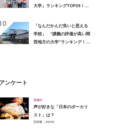
大学」ランキングTOP29！
第1位は「一橋大学」【2026
10
年最新調査結果】
「なんだかんだ良いと思える
学校」 “講義の評価が高い関
西地方の大学”ランキング！
上位には「緻密にカリキュラ
ムが組まれている」「優しい
先生が多い」の声
アンケート
実施中
声が好きな「日本のボーカリ
スト」は？
回答数：49450