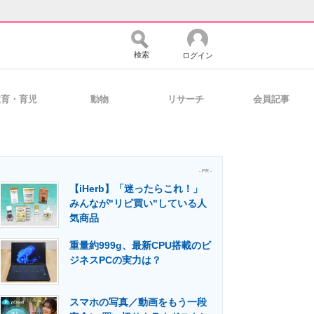
検索
ログイン
教育・育児
動物
リサーチ
会員記事
バイスの未来
好きが集まる 比べて選べる
- PR -
【iHerb】「迷ったらこれ！」
コミュニティ
マーケ×ITの今がよく分かる
みんなが"リピ買い"している人
気商品
重量約999g、最新CPU搭載のビ
・活用を支援
ジネスPCの実力は？
スマホの写真／動画をもう一段