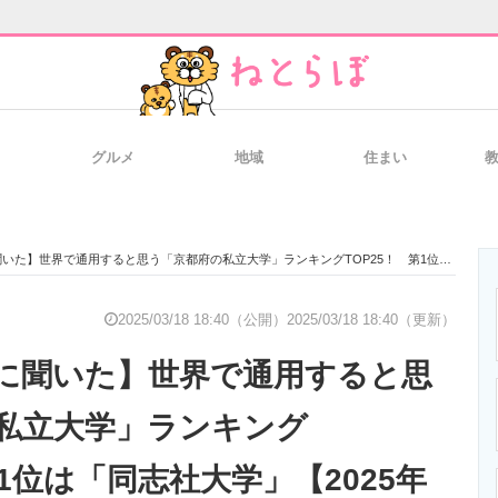
グルメ
地域
住まい
と未来を見通す
スマホと通信の最新トレンド
進化するPCとデ
世界で通用すると思う「京都府の私立大学」ランキングTOP25！ 第1位は「同志社大学」【2025年最新調査結果】
のいまが分かる
企業ITのトレンドを詳説
経営リーダーの
2025/03/18 18:40（公開）
2025/03/18 18:40（更新）
に聞いた】世界で通用すると思
T製品の総合サイト
IT製品の技術・比較・事例
製造業のIT導入
私立大学」ランキング
第1位は「同志社大学」【2025年