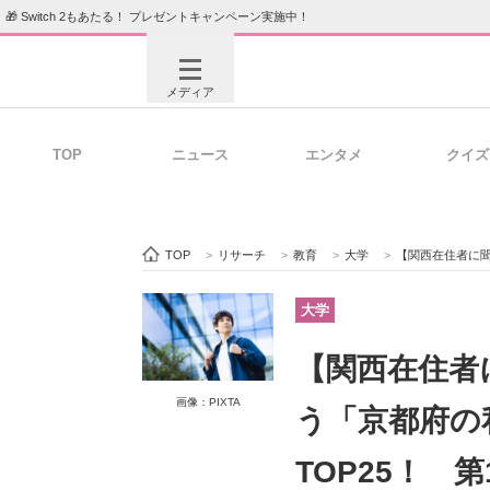
🎁 Switch 2もあたる！ プレゼントキャンペーン実施中！
メディア
TOP
ニュース
エンタメ
クイズ
注目記事を集めた総合ページ
ITの今
TOP
>
リサーチ
>
教育
>
大学
>
【関西在住者に聞いた】
ビジネスと働き方のヒント
AI活用
大学
【関西在住者
ITエンジニア向け専門サイト
企業向けI
画像：PIXTA
う「京都府の
TOP25！ 