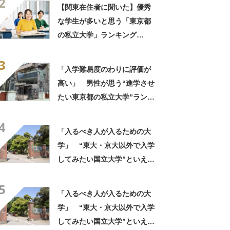
2
で論文が書ける」「レジュメ
【関東在住者に聞いた】優秀
の内容濃い」の声
な学生が多いと思う「東京都
の私立大学」ランキング
TOP25！ 第1位は「早稲田
3
大学」【2026年最新調査結
「入学難易度のわりに評価が
果】
高い」 男性が思う“進学させ
たい東京都の私立大学”ランキ
ング上位に学生の声！「クラ
4
スの人と仲良くなりやすい」
「入るべき人が入るための大
「他大学にない学科も」
学」 “東大・京大以外で入学
してみたい国立大学”といえ
ば？ 女性が選ぶ上位に「徹
5
底的に学べる」「世の中にあ
「入るべき人が入るための大
る大学の中で一二を争うレベ
学」 “東大・京大以外で入学
ルの先端設備」の声
してみたい国立大学”といえ