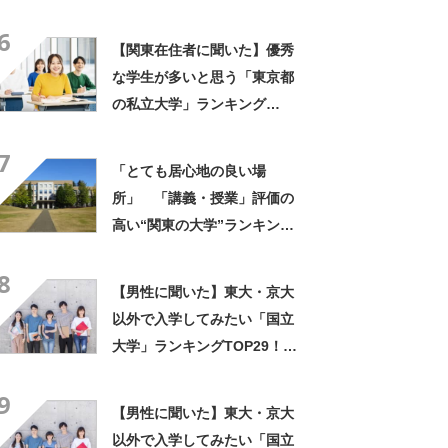
ば？ 女性が選ぶ上位に「徹
6
底的に学べる」「世の中にあ
【関東在住者に聞いた】優秀
る大学の中で一二を争うレベ
な学生が多いと思う「東京都
ルの先端設備」の声
の私立大学」ランキング
TOP25！ 第1位は「早稲田
7
大学」【2026年最新調査結
「とても居心地の良い場
果】
所」 「講義・授業」評価の
高い“関東の大学”ランキング
上位に「みっちり授業で英語
8
で論文が書ける」「レジュメ
【男性に聞いた】東大・京大
の内容濃い」の声
以外で入学してみたい「国立
大学」ランキングTOP29！
第1位は「一橋大学」【2026
9
年最新調査結果】
【男性に聞いた】東大・京大
以外で入学してみたい「国立