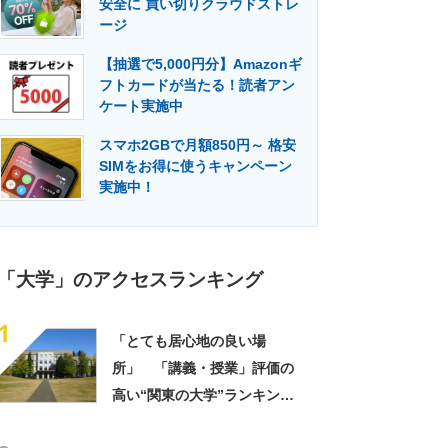
安全に 買い切りクラウドストレ
門メディア
建設×テクノロジーの最前線
ージ
【抽選で5,000円分】Amazonギ
フトカードが当たる！読者アン
ケート実施中
スマホ2GBで月額850円～ 格安
SIMをお得に使うキャンペーン
実施中！
「大学」のアクセスランキング
1
「とても居心地の良い場
所」 「講義・授業」評価の
高い“関東の大学”ランキング
上位に「みっちり授業で英語