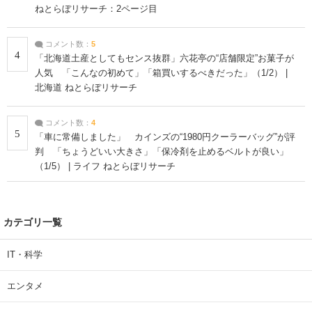
ねとらぼリサーチ：2ページ目
コメント数：
5
4
「北海道土産としてもセンス抜群」六花亭の“店舗限定”お菓子が
人気 「こんなの初めて」「箱買いするべきだった」（1/2） |
北海道 ねとらぼリサーチ
コメント数：
4
5
「車に常備しました」 カインズの“1980円クーラーバッグ”が評
判 「ちょうどいい大きさ」「保冷剤を止めるベルトが良い」
（1/5） | ライフ ねとらぼリサーチ
カテゴリ一覧
IT・科学
エンタメ