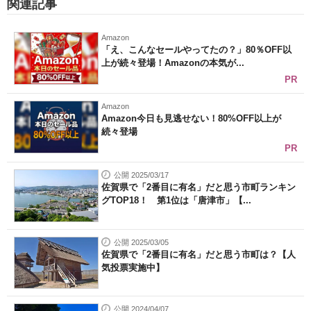
関連記事
Amazon
「え、こんなセールやってたの？」80％OFF以
上が続々登場！Amazonの本気が...
PR
Amazon
Amazon今日も見逃せない！80%OFF以上が
続々登場
PR
公開 2025/03/17
佐賀県で「2番目に有名」だと思う市町ランキン
グTOP18！ 第1位は「唐津市」【...
公開 2025/03/05
佐賀県で「2番目に有名」だと思う市町は？【人
気投票実施中】
公開 2024/04/07