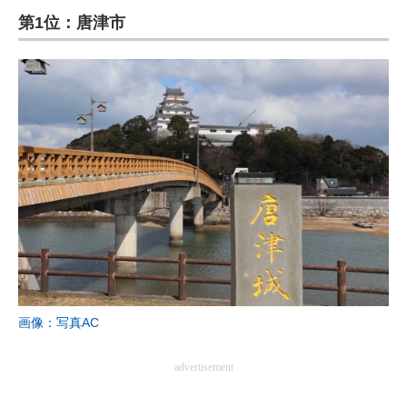
第1位：唐津市
ITの今と未来を見通す
スマホと通信の最新トレンド
進化するPCとデバイスの未来
好きが集まる 比べて選べる
ビジネスと働き方のヒント
AI活用のいまが分かる
企業ITのトレンドを詳説
経営リーダーのコミュニティ
画像：写真AC
マーケ×ITの今がよく分かる
advertisement
ITエンジニア向け専門サイト