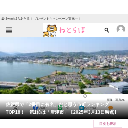
🎁 Switch 2もあたる！ プレゼントキャンペーン実施中！
ねとらぼメニュー
TOP
ニュース
エンタメ
クイズ
グルメ
地域
住まい
教育・育児
動物
リサーチ
佐賀県
2025/03/17 18:10（公開）
画像：写真AC
会員記事
佐賀県で「2番目に有名」だと思う市町ランキング
X
Share
LINE
hatena
1
TOP18！ 第1位は「唐津市」【2025年3月13日時点】
メディア
目次を表示
注目記事を集めた総合ページ