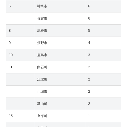
6
神埼市
6
佐賀市
6
8
武雄市
5
9
嬉野市
4
10
鹿島市
3
11
白石町
2
江北町
2
小城市
2
基山町
2
15
玄海町
1