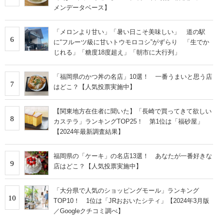
メンデータベース】
「メロンより甘い」「暑い日こそ美味しい」 道の駅
6
に“フルーツ級に甘いトウモロコシ”がずらり 「生でか
じれる」「糖度18度超え」「朝市に大行列」
「福岡県のかつ丼の名店」10選！ 一番うまいと思う店
7
はどこ？【人気投票実施中】
【関東地方在住者に聞いた】「長崎で買ってきて欲しい
8
カステラ」ランキングTOP25！ 第1位は「福砂屋」
【2024年最新調査結果】
福岡県の「ケーキ」の名店13選！ あなたが一番好きな
9
店はどこ？【人気投票実施中】
「大分県で人気のショッピングモール」ランキング
10
TOP10！ 1位は「JRおおいたシティ」【2024年3月版
／Googleクチコミ調べ】