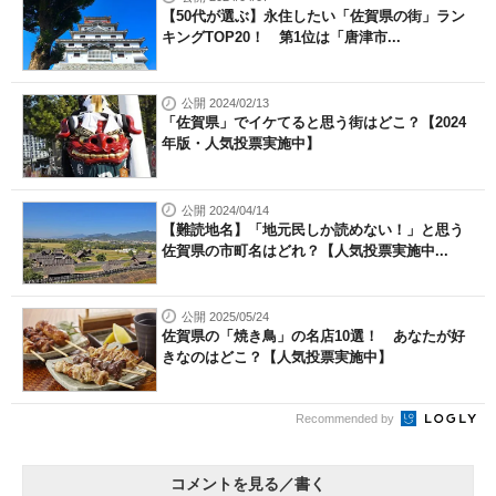
【50代が選ぶ】永住したい「佐賀県の街」ラン
キングTOP20！ 第1位は「唐津市...
公開 2024/02/13
「佐賀県」でイケてると思う街はどこ？【2024
年版・人気投票実施中】
公開 2024/04/14
【難読地名】「地元民しか読めない！」と思う
佐賀県の市町名はどれ？【人気投票実施中...
公開 2025/05/24
佐賀県の「焼き鳥」の名店10選！ あなたが好
きなのはどこ？【人気投票実施中】
Recommended by
コメントを見る／書く