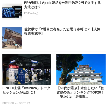
FPが解説！Apple製品を分割手数料0円で入手する
方法とは？
PR(Fav-Log)
佐賀県で「2番目に有名」だと思う市町は？【人気
投票実施中】
FINCHI主催「IVS2026」トーク
【50代が選ぶ】永住したい「佐
セッションが話題に！
賀県の街」ランキングTOP20！
第1位は「唐津市...
PR(FINCHI on GOETHE)