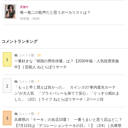
実施中
唯一無二の歌声だと思うボーカリストは？
回答数：8098
コメントランキング
コメント数：
21
1
一番好きな「韓国の男性俳優」は？【2026年版・人気投票実施
中】 | 芸能人 ねとらぼリサーチ
コメント数：
7
2
「もっと早く買えば良かった」 カインズの“車内遮光カーテ
ン”が大人気 「プライバシーも保てて安心」「ぐっすり眠れま
した」（2/2） | ライフ ねとらぼリサーチ：2ページ目
コメント数：
7
3
兵庫県の「ケーキ」の名店10選！ 一番うまいと思う店はどこ？
【7月12日は「デコレーションケーキの日」！】（2/4） | 兵庫県