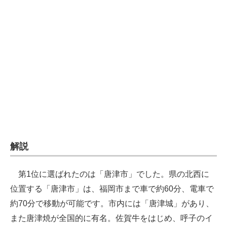
企業向けIT製品の総合サイト
IT製品の技術・比較・事例
製造業のIT導入・活用を支援
モノづくり技術者専門サイト
エレクトロニクス専門サイト
電子設計の基本と応用
エネルギーの専門メディア
解説
建設×テクノロジーの最前線
第1位に選ばれたのは「唐津市」でした。県の北西に
ちょっと気になるネットの話題
位置する「唐津市」は、福岡市まで車で約60分、電車で
約70分で移動が可能です。市内には「唐津城」があり、
また唐津焼が全国的に有名。佐賀牛をはじめ、呼子のイ