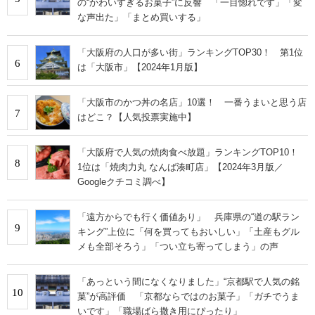
の“かわいすぎるお菓子”に反響 「一目惚れです」「変
な声出た」「まとめ買いする」
「大阪府の人口が多い街」ランキングTOP30！ 第1位
6
は「大阪市」【2024年1月版】
「大阪市のかつ丼の名店」10選！ 一番うまいと思う店
7
はどこ？【人気投票実施中】
「大阪府で人気の焼肉食べ放題」ランキングTOP10！
8
1位は「焼肉力丸 なんば湊町店」【2024年3月版／
Googleクチコミ調べ】
「遠方からでも行く価値あり」 兵庫県の“道の駅ラン
9
キング”上位に「何を買ってもおいしい」「土産もグル
メも全部そろう」「つい立ち寄ってしまう」の声
「あっという間になくなりました」“京都駅で人気の銘
10
菓”が高評価 「京都ならではのお菓子」「ガチでうま
いです」「職場ばら撒き用にぴったり」