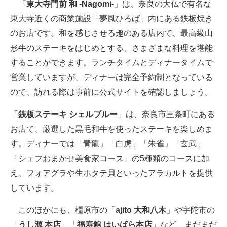
「
東大寺門前 和 -Nagomi-
」は、奈良の大仏で有名な
東大寺近くの商業施設「夢風ひろば」内にある鉄板焼き
のお店です。和を感じさせる趣のある店内で、最高級山
形牛のステーキをはじめとする、さまざまな料理を堪能
することができます。ランチタイムとディナータイムで
営業していますが、ディナーは完全予約制となっている
ので、訪れる際は事前に公式サイトを確認しましょう。
「
鉄板ステーキ シェルブルー
」は、奈良市三条町にある
お店で、厳選した黒毛和牛を使ったステーキを楽しめま
す。ディナーでは「青龍」「白虎」「朱雀」「玄武」
「シェフおまかせ美食家コース」の5種類のコースに加
え、フォアグラや生ホタテ貝といったアラカルトを提供
しています。
このほかにも、橿原市の「
ajito 大和八木
」や宇陀市の
「
うし源 本店
」「
福寿館 はいばら本店
」など、まだまだ