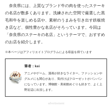
奈良県には、上質なブランド牛の肉を使ったステーキ
ITの今と未来を見通す
の名店が数多くあります。洗練された空間で厳選した黒
毛和牛を楽しめる店や、素材のうまみを引き出す鉄板焼
スマホと通信の最新トレンド
き店など、個性豊かな名店がそろっています。今回は
進化するPCとデバイスの未来
「奈良県のステーキの名店」というテーマで、おすすめ
のお店を紹介します。
好きが集まる 比べて選べる
※本ページはアフィリエイトプログラムによる収益を得ています
ビジネスと働き方のヒント
AI活用のいまが分かる
筆者：kei
アニメやゲーム、漫画が好きなライター。ファッションや
企業ITのトレンドを詳説
グルメにも関心があり、気付けばクローゼットがパンパン
になっています。博物館・美術館めぐりも好きで、よく上
経営リーダーのコミュニティ
野近辺に出没します。
マーケ×ITの今がよく分かる
advertisement
ITエンジニア向け専門サイト