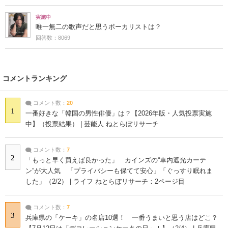
実施中
唯一無二の歌声だと思うボーカリストは？
回答数：8069
コメントランキング
コメント数：
20
1
一番好きな「韓国の男性俳優」は？【2026年版・人気投票実施
中】（投票結果） | 芸能人 ねとらぼリサーチ
コメント数：
7
2
「もっと早く買えば良かった」 カインズの“車内遮光カーテ
ン”が大人気 「プライバシーも保てて安心」「ぐっすり眠れま
した」（2/2） | ライフ ねとらぼリサーチ：2ページ目
コメント数：
7
3
兵庫県の「ケーキ」の名店10選！ 一番うまいと思う店はどこ？