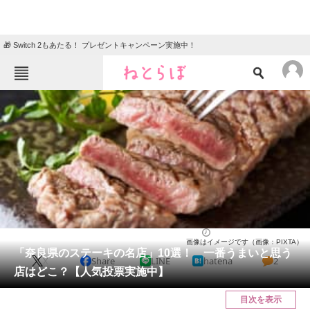
🎁 Switch 2もあたる！ プレゼントキャンペーン実施中！
ねとらぼメニュー
TOP
ニュース
エンタメ
クイズ
グルメ
地域
住まい
教育・育児
動物
リサーチ
奈良県
2025/03/18 20:15（公開）
画像はイメージです（画像：PIXTA）
会員記事
「奈良県のステーキの名店」10選！ 一番うまいと思う
X
Share
LINE
hatena
2
店はどこ？【人気投票実施中】
メディア
目次を表示
注目記事を集めた総合ページ