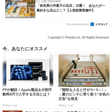
公開 2025/04/09
「奈良県の洋菓子の名店」10選！ あなたが一
番好きな店はどこ？【人気投票実施中】
Recommended by
Copyright © ITmedia Inc. All Rights Reserved.
今、あなたにオススメ
FPが解説！Apple製品を分割手
「階段を上ると汗がヤバい！」
数料0円で入手する方法とは？
→夏のピンチに寄り添う“水色の
広告”を発見
PR(Fav-Log)
PR(ねとらぼ)