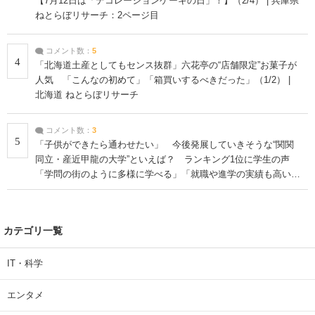
【7月12日は「デコレーションケーキの日」！】（2/4） | 兵庫県
ねとらぼリサーチ：2ページ目
コメント数：
5
4
「北海道土産としてもセンス抜群」六花亭の“店舗限定”お菓子が
人気 「こんなの初めて」「箱買いするべきだった」（1/2） |
北海道 ねとらぼリサーチ
コメント数：
3
5
「子供ができたら通わせたい」 今後発展していきそうな“関関
同立・産近甲龍の大学”といえば？ ランキング1位に学生の声
「学問の街のように多様に学べる」「就職や進学の実績も高い」
| 大学 ねとらぼリサーチ
カテゴリ一覧
IT・科学
エンタメ