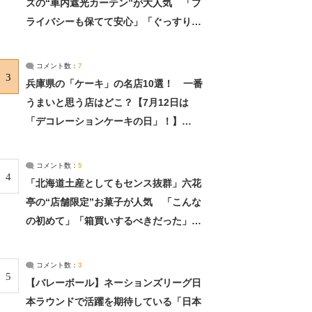
ズの“車内遮光カーテン”が大人気 「プ
ライバシーも保てて安心」「ぐっすり眠
れました」（2/2） | ライフ ねとらぼリ
サーチ：2ページ目
コメント数：
7
3
兵庫県の「ケーキ」の名店10選！ 一番
うまいと思う店はどこ？【7月12日は
「デコレーションケーキの日」！】
（2/4） | 兵庫県 ねとらぼリサーチ：2ペ
ージ目
コメント数：
5
4
「北海道土産としてもセンス抜群」六花
亭の“店舗限定”お菓子が人気 「こんな
の初めて」「箱買いするべきだった」
（1/2） | 北海道 ねとらぼリサーチ
コメント数：
3
5
【バレーボール】ネーションズリーグ日
本ラウンドで活躍を期待している「日本