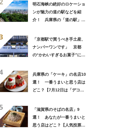
2
明石海峡の絶好のロケーショ
ンが魅力の道の駅などを紹
介！ 兵庫県の「道の駅」お
すすめ10選！
3
「京都駅で買うべき手土産、
ナンバーワンです」 京都
の“かわいすぎるお菓子”に反
響 「一目惚れです」「変な
4
声出た」「まとめ買いする」
兵庫県の「ケーキ」の名店10
選！ 一番うまいと思う店は
どこ？【7月12日は「デコレ
ーションケーキの日」！】
5
「滋賀県のそばの名店」9
選！ あなたが一番うまいと
思う店はどこ？【人気投票実