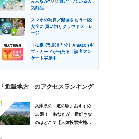
みんなが"リピ買い"している人
門メディア
建設×テクノロジーの最前線
気商品
スマホの写真／動画をもう一段
安全に 買い切りクラウドストレ
ージ
【抽選で5,000円分】Amazonギ
フトカードが当たる！読者アン
ケート実施中
「近畿地方」のアクセスランキング
1
兵庫県の「道の駅」おすすめ
10選！ あなたが一番好きな
のはどこ？【人気投票実施
中】