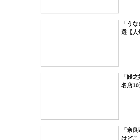
「うな
選【人
「鰻之
名店1
「奈良
はどこ