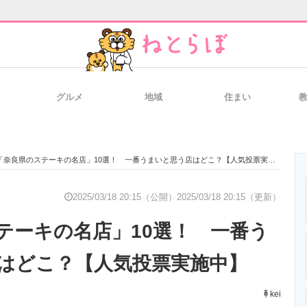
グルメ
地域
住まい
と未来を見通す
スマホと通信の最新トレンド
進化するPCとデ
「奈良県のステーキの名店」10選！ 一番うまいと思う店はどこ？【人気投票実施中】
のいまが分かる
企業ITのトレンドを詳説
経営リーダーの
2025/03/18 20:15（公開）
2025/03/18 20:15（更新）
テーキの名店」10選！ 一番う
T製品の総合サイト
IT製品の技術・比較・事例
製造業のIT導入
はどこ？【人気投票実施中】
kei