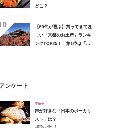
どこ？
10
【60代が選ぶ】買ってきてほ
しい「京都のお土産」ランキ
ングTOP25！ 第1位は「生
八ッ橋（本家西尾八ッ橋）」
【2025年最新調査結果】
アンケート
実施中
声が好きな「日本のボーカリ
スト」は？
回答数：49447