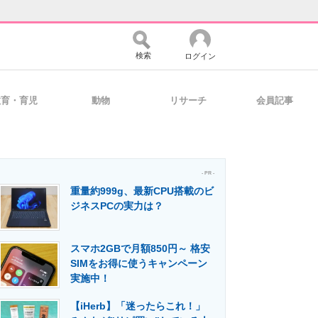
検索
ログイン
教育・育児
動物
リサーチ
会員記事
バイスの未来
好きが集まる 比べて選べる
- PR -
重量約999g、最新CPU搭載のビ
コミュニティ
マーケ×ITの今がよく分かる
ジネスPCの実力は？
スマホ2GBで月額850円～ 格安
・活用を支援
SIMをお得に使うキャンペーン
実施中！
【iHerb】「迷ったらこれ！」