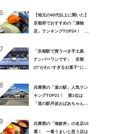
施中】
6
【地元の40代以上に聞いた】
京都府でおすすめの「漬物
店」ランキングTOP24！ 第
1位は「京つけもの 西利」
7
【2024年最新調査結果】
「京都駅で買うべき手土産、
ナンバーワンです」 京都
の“かわいすぎるお菓子”に反
響 「一目惚れです」「変な
8
声出た」「まとめ買いする」
兵庫県の「道の駅」人気ラン
キングTOP21！ 第1位は
「道の駅丹波おばあちゃんの
里（丹波市）」【2026年3月
9
10日時点の投票結果】
兵庫県の「海鮮丼」の名店10
選！ 一番うまいと思う店は