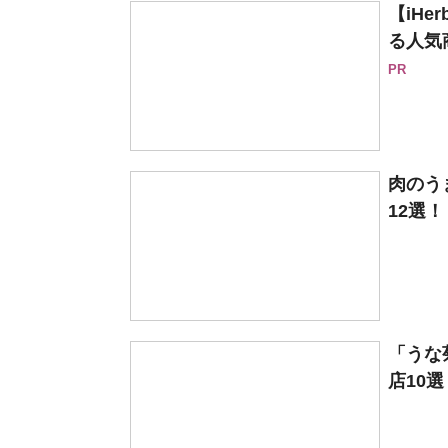
【iH
る人気
PR
肉のう
12選！
「うな
店10