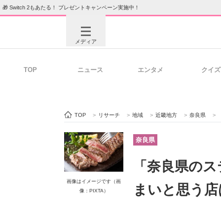
🎁 Switch 2もあたる！ プレゼントキャンペーン実施中！
メディア
TOP
ニュース
エンタメ
クイズ
注目記事を集めた総合ページ
ITの今
TOP
>
リサーチ
>
地域
>
近畿地方
>
奈良県
>
ビジネスと働き方のヒント
AI活用
奈良県
「奈良県のス
ITエンジニア向け専門サイト
企業向けI
画像はイメージです（画
まいと思う店
像：PIXTA）