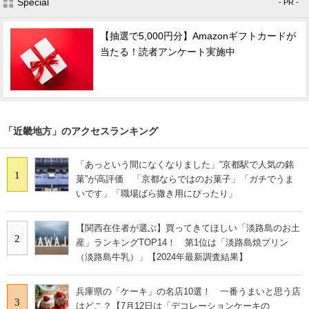
Special
- PR -
【抽選で5,000円分】Amazonギフトカードが
当たる！読者アンケート実施中
「近畿地方」のアクセスランキング
「あっという間になくなりました」“京都駅で人気の銘
1
菓”が高評価 「京都ならではのお菓子」「ガチでうま
いです」「職場ばら撒き用にぴったり」
【関西在住者が選ぶ】買ってきてほしい「淡路島のお土
2
産」ランキングTOP14！ 第1位は「淡路島焼プリン
（淡路島牛乳）」【2024年最新調査結果】
兵庫県の「ケーキ」の名店10選！ 一番うまいと思う店
3
はどこ？【7月12日は「デコレーションケーキの