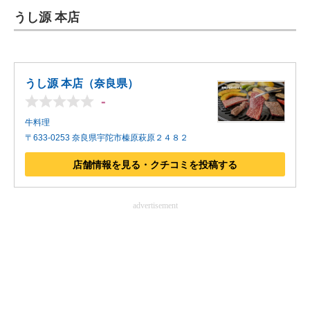
うし源 本店
ITの今と未来を見通す
スマホと通信の最新トレンド
うし源 本店（奈良県）
進化するPCとデバイスの未来
-
好きが集まる 比べて選べる
牛料理
〒633-0253 奈良県宇陀市榛原萩原２４８２
ビジネスと働き方のヒント
店舗情報を見る・クチコミを投稿する
AI活用のいまが分かる
advertisement
企業ITのトレンドを詳説
経営リーダーのコミュニティ
マーケ×ITの今がよく分かる
ITエンジニア向け専門サイト