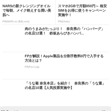
NARSの新クレンジングオイル
スマホ2GBで月額850円～ 格安
で毎朝、メイク映えする潤い美
SIMをお得に使うキャンペーン
肌へ
実施中！
PR(NARS on 美的.com)
PR(IIJmio)
肉のうまみがたっぷり！ 奈良県の「ハンバーグ」
の名店12選！ 鉄板あらびきハンバ...
FPが解説！Apple製品を分割手数料0円で入手する
方法とは？
PR(Fav-Log)
「うな菊 奈良本店」を紹介！ 奈良県の「うな重」
の名店10選【人気投票実施中】