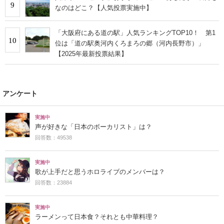
9
なのはどこ？【人気投票実施中】
「大阪府にある道の駅」人気ランキングTOP10！ 第1
10
位は「道の駅奥河内くろまろの郷（河内長野市）」
【2025年最新投票結果】
アンケート
実施中
声が好きな「日本のボーカリスト」は？
回答数：49538
実施中
歌が上手だと思うホロライブのメンバーは？
回答数：23884
実施中
ラーメンって日本食？それとも中華料理？