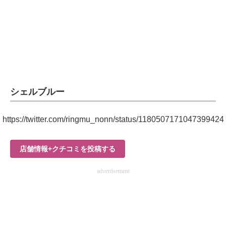
企業向けIT製品の総合サイト
IT製品の技術・比較・事例
製造業のIT導入・活用を支援
モノづくり技術者専門サイト
シェルブルー
エレクトロニクス専門サイト
https://twitter.com/ringmu_nonn/status/1180507171047399424
電子設計の基本と応用
エネルギーの専門メディア
店舗情報+クチコミを投稿する
建設×テクノロジーの最前線
advertisement
ちょっと気になるネットの話題