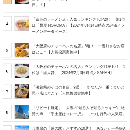
日」！】
「奈良のラーメン店」人気ランキングTOP20！ 第1位
4
は「麺屋 NOROMA」【2024年8月14日時点の評価／ラ
ーメンデータベース】
「大阪府のチャーハンの名店」8選！ 一番好きなお店
5
はどこ？【人気投票実施中】
「大阪府のチャーハンの名店」ランキングTOP10！ 1
6
位は「総大醤」【2024年2月3日時点／SARAH】
「滋賀県のそばの名店」9選！ あなたが一番うまいと
7
思う店はどこ？【人気投票実施中】
「リピート確定」 大阪の“知る人ぞ知るクッキー”に絶
8
賛の声 「手土産はコレ一択」「いつも行列の人気店」
兵庫県の「道の駅」おすすめ10選！ あなたが一番好き