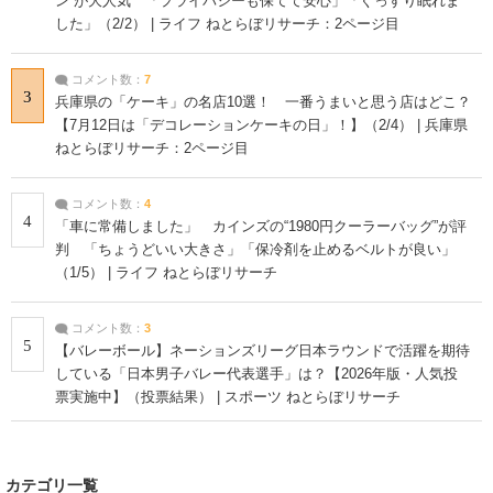
ン”が大人気 「プライバシーも保てて安心」「ぐっすり眠れま
した」（2/2） | ライフ ねとらぼリサーチ：2ページ目
コメント数：
7
3
兵庫県の「ケーキ」の名店10選！ 一番うまいと思う店はどこ？
【7月12日は「デコレーションケーキの日」！】（2/4） | 兵庫県
ねとらぼリサーチ：2ページ目
コメント数：
4
4
「車に常備しました」 カインズの“1980円クーラーバッグ”が評
判 「ちょうどいい大きさ」「保冷剤を止めるベルトが良い」
（1/5） | ライフ ねとらぼリサーチ
コメント数：
3
5
【バレーボール】ネーションズリーグ日本ラウンドで活躍を期待
している「日本男子バレー代表選手」は？【2026年版・人気投
票実施中】（投票結果） | スポーツ ねとらぼリサーチ
カテゴリ一覧