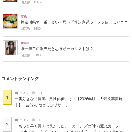
回答数：19661
実施中
神奈川県で一番うまいと思う「横浜家系ラーメン店」はどこ？
回答数：8509
実施中
唯一無二の歌声だと思うボーカリストは？
回答数：8108
コメントランキング
コメント数：
21
1
一番好きな「韓国の男性俳優」は？【2026年版・人気投票実施
中】 | 芸能人 ねとらぼリサーチ
コメント数：
7
2
「もっと早く買えば良かった」 カインズの“車内遮光カーテ