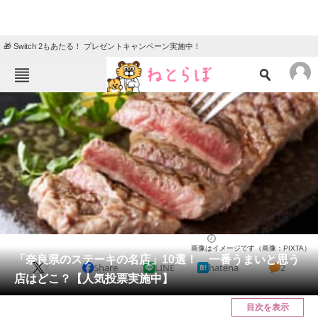
🎁 Switch 2もあたる！ プレゼントキャンペーン実施中！
ねとらぼメニュー
TOP
ニュース
エンタメ
クイズ
グルメ
地域
住まい
教育・育児
動物
リサーチ
奈良県
2025/03/18 20:15（公開）
画像はイメージです（画像：PIXTA）
会員記事
「奈良県のステーキの名店」10選！ 一番うまいと思う
X
Share
LINE
hatena
2
店はどこ？【人気投票実施中】
メディア
目次を表示
注目記事を集めた総合ページ