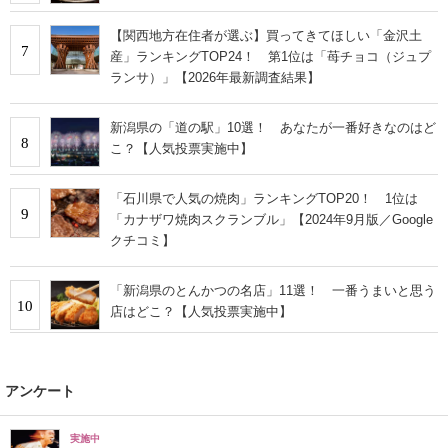
【関西地方在住者が選ぶ】買ってきてほしい「金沢土
7
産」ランキングTOP24！ 第1位は「苺チョコ（ジュプ
ランサ）」【2026年最新調査結果】
新潟県の「道の駅」10選！ あなたが一番好きなのはど
8
こ？【人気投票実施中】
「石川県で人気の焼肉」ランキングTOP20！ 1位は
9
「カナザワ焼肉スクランブル」【2024年9月版／Google
クチコミ】
「新潟県のとんかつの名店」11選！ 一番うまいと思う
10
店はどこ？【人気投票実施中】
アンケート
実施中