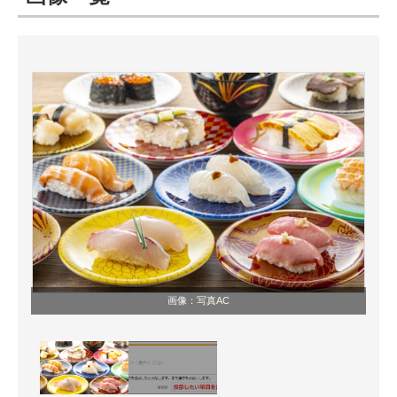
ITの今と未来を見通す
スマホと通信の最新トレンド
進化するPCとデバイスの未来
好きが集まる 比べて選べる
ビジネスと働き方のヒント
AI活用のいまが分かる
企業ITのトレンドを詳説
画像：
写真AC
経営リーダーのコミュニティ
マーケ×ITの今がよく分かる
ITエンジニア向け専門サイト