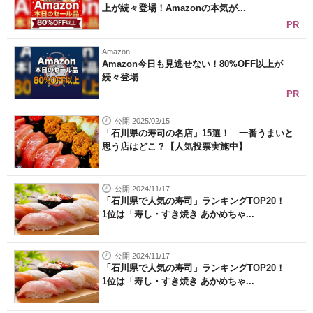
上が続々登場！Amazonの本気が...
PR
Amazon
Amazon今日も見逃せない！80%OFF以上が
続々登場
PR
公開 2025/02/15
「石川県の寿司の名店」15選！ 一番うまいと
思う店はどこ？【人気投票実施中】
公開 2024/11/17
「石川県で人気の寿司」ランキングTOP20！
1位は「寿し・すき焼き あかめちゃ...
公開 2024/11/17
「石川県で人気の寿司」ランキングTOP20！
1位は「寿し・すき焼き あかめちゃ...