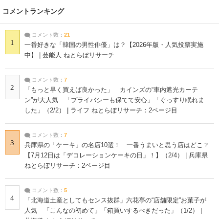
コメントランキング
コメント数：
21
1
一番好きな「韓国の男性俳優」は？【2026年版・人気投票実施
中】 | 芸能人 ねとらぼリサーチ
コメント数：
7
2
「もっと早く買えば良かった」 カインズの“車内遮光カーテ
ン”が大人気 「プライバシーも保てて安心」「ぐっすり眠れま
した」（2/2） | ライフ ねとらぼリサーチ：2ページ目
コメント数：
7
3
兵庫県の「ケーキ」の名店10選！ 一番うまいと思う店はどこ？
【7月12日は「デコレーションケーキの日」！】（2/4） | 兵庫県
ねとらぼリサーチ：2ページ目
コメント数：
5
4
「北海道土産としてもセンス抜群」六花亭の“店舗限定”お菓子が
人気 「こんなの初めて」「箱買いするべきだった」（1/2） |