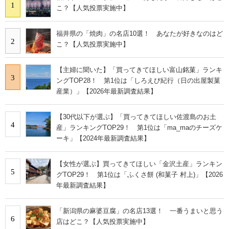
1
こ？【人気投票実施中】
福井県の「焼肉」の名店10選！ あなたが好きなのはど
2
こ？【人気投票実施中】
【主婦に聞いた】「買ってきてほしい富山銘菓」ランキ
3
ングTOP28！ 第1位は「しろえび紀行（日の出屋製菓
産業）」【2026年最新調査結果】
【30代以下が選ぶ】「買ってきてほしい佐渡島のお土
4
産」ランキングTOP29！ 第1位は「ma_maのチーズケ
ーキ」【2024年最新調査結果】
【女性が選ぶ】買ってきてほしい「金沢土産」ランキン
5
グTOP29！ 第1位は「ふくさ餅 (和菓子 村上)」【2026
年最新調査結果】
「新潟県の麻婆豆腐」の名店13選！ 一番うまいと思う
6
店はどこ？【人気投票実施中】