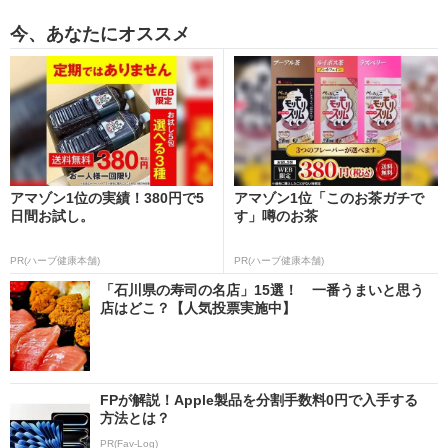
今、あなたにオススメ
アマゾン1位の実績！380円で5
アマゾン1位「このお茶ガチで
日間お試し。
す」噂のお茶
PR(ハーブ健康本舗)
PR(ハーブ健康本舗)
「石川県の寿司の名店」15選！ 一番うまいと思う
店はどこ？【人気投票実施中】
FPが解説！Apple製品を分割手数料0円で入手する
方法とは？
PR(Fav-Log)