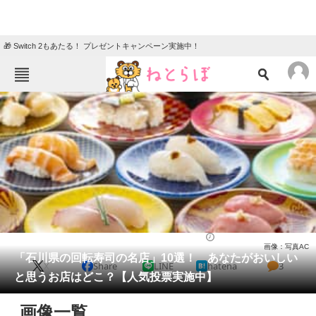
🎁 Switch 2もあたる！ プレゼントキャンペーン実施中！
ねとらぼメニュー
TOP
ニュース
エンタメ
クイズ
グルメ
地域
住まい
教育・育児
動物
リサーチ
石川県
2025/03/30 11:50（公開）
画像：写真AC
会員記事
「石川県の回転寿司の名店」10選！ あなたがおいしい
X
Share
LINE
hatena
3
と思うお店はどこ？【人気投票実施中】
メディア
画像一覧
注目記事を集めた総合ページ