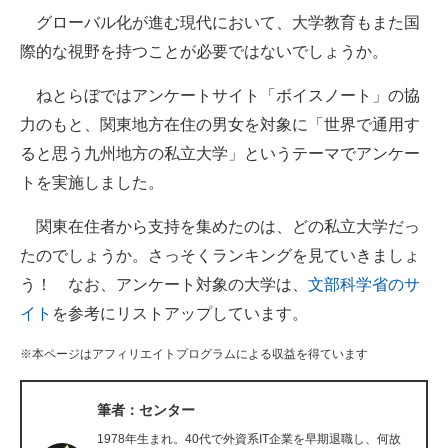
グローバル化が進む現代において、大学教育もまた国
ITの今と未来を見通す
際的な視野を持つことが必要ではないでしょうか。
スマホと通信の最新トレンド
ねとらぼではアンケートサイト「ボイスノート」の協
力のもと、関東地方在住の男女を対象に「世界で通用す
進化するPCとデバイスの未来
ると思う九州地方の私立大学」というテーマでアンケー
好きが集まる 比べて選べる
トを実施しました。
ビジネスと働き方のヒント
関東在住者から支持を集めたのは、どの私立大学だっ
たのでしょうか。さっそくランキングを見ていきましょ
AI活用のいまが分かる
う！ なお、アンケート対象の大学は、
文部科学省のサ
企業ITのトレンドを詳説
イト
を参考にリストアップしています。
経営リーダーのコミュニティ
※本ページはアフィリエイトプログラムによる収益を得ています
マーケ×ITの今がよく分かる
筆者：センター
ITエンジニア向け専門サイト
1978年生まれ。40代で外資系IT企業を早期退職し、何故