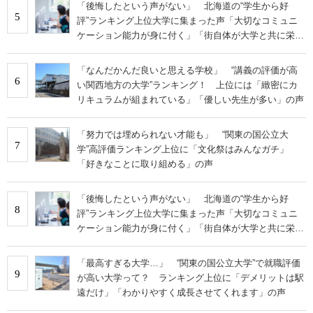
「後悔したという声がない」 北海道の“学生から好
5
評”ランキング上位大学に集まった声「大切なコミュニ
ケーション能力が身に付く」「街自体が大学と共に栄え
ている」
「なんだかんだ良いと思える学校」 “講義の評価が高
6
い関西地方の大学”ランキング！ 上位には「緻密にカ
リキュラムが組まれている」「優しい先生が多い」の声
「努力では埋められない才能も」 “関東の国公立大
7
学”高評価ランキング上位に「文化祭はみんなガチ」
「好きなことに取り組める」の声
「後悔したという声がない」 北海道の“学生から好
8
評”ランキング上位大学に集まった声「大切なコミュニ
ケーション能力が身に付く」「街自体が大学と共に栄え
ている」
「最高すぎる大学…」 “関東の国公立大学”で就職評価
9
が高い大学って？ ランキング上位に「デメリットは駅
遠だけ」「わかりやすく成長させてくれます」の声