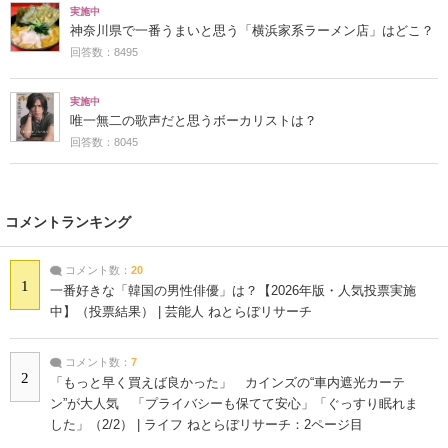
実施中
神奈川県で一番うまいと思う「横浜家系ラーメン店」はどこ？
回答数：8495
実施中
唯一無二の歌声だと思うボーカリストは？
回答数：8045
コメントランキング
コメント数：
20
1
一番好きな「韓国の男性俳優」は？【2026年版・人気投票実施
中】（投票結果） | 芸能人 ねとらぼリサーチ
コメント数：
7
2
「もっと早く買えば良かった」 カインズの“車内遮光カーテ
ン”が大人気 「プライバシーも保てて安心」「ぐっすり眠れま
した」（2/2） | ライフ ねとらぼリサーチ：2ページ目