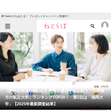
🎁 Switch 2もあたる！ プレゼントキャンペーン実施中！
ねとらぼメニュー
TOP
ニュース
エンタメ
クイズ
グルメ
地域
住まい
教育・育児
動物
リサーチ
大学
2025/03/25 18:20（公開）
画像：PIXTA
会員記事
【関東在住者に聞いた】世界で通用すると思う「九州地
X
Share
LINE
hatena
1
方の私立大学」ランキングTOP28！ 第1位は「福岡大
メディア
学」【2025年最新調査結果】
目次を表示
注目記事を集めた総合ページ