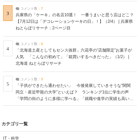
コメント数：
7
3
兵庫県の「ケーキ」の名店10選！ 一番うまいと思う店はどこ？
【7月12日は「デコレーションケーキの日」！】（2/4） | 兵庫県
ねとらぼリサーチ：2ページ目
コメント数：
5
4
「北海道土産としてもセンス抜群」六花亭の“店舗限定”お菓子が
人気 「こんなの初めて」「箱買いするべきだった」（1/2） |
北海道 ねとらぼリサーチ
コメント数：
3
5
「子供ができたら通わせたい」 今後発展していきそうな“関関
同立・産近甲龍の大学”といえば？ ランキング1位に学生の声
「学問の街のように多様に学べる」「就職や進学の実績も高い」
| 大学 ねとらぼリサーチ
カテゴリ一覧
IT・科学