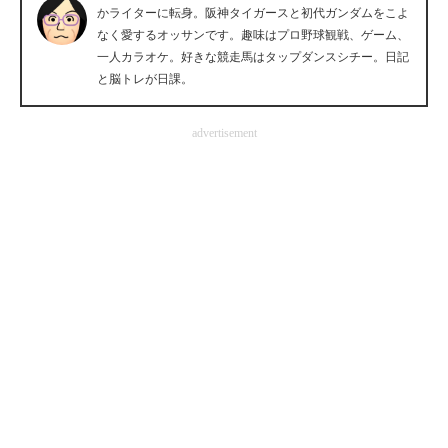
かライターに転身。阪神タイガースと初代ガンダムをこよ
企業向けIT製品の総合サイト
なく愛するオッサンです。趣味はプロ野球観戦、ゲーム、
一人カラオケ。好きな競走馬はタップダンスシチー。日記
IT製品の技術・比較・事例
と脳トレが日課。
製造業のIT導入・活用を支援
advertisement
モノづくり技術者専門サイト
エレクトロニクス専門サイト
電子設計の基本と応用
エネルギーの専門メディア
建設×テクノロジーの最前線
ちょっと気になるネットの話題