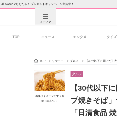
🎁 Switch 2もあたる！ プレゼントキャンペーン実施中！
メディア
TOP
ニュース
エンタメ
クイズ
注目記事を集めた総合ページ
ITの今
TOP
>
リサーチ
>
グルメ
>
【30代以下に聞いた】夜食に食べ
ビジネスと働き方のヒント
AI活用
グルメ
【30代以下
ITエンジニア向け専門サイト
企業向けI
画像はイメージです（画
プ焼きそば」
像：写真AC）
「日清食品 焼そ