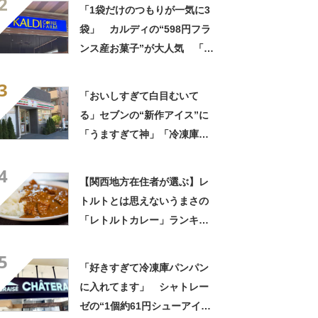
2
イスの相性が◎」「家族も好
「1袋だけのつもりが一気に3
きで夏はストックしてる」
袋」 カルディの“598円フラ
ンス産お菓子”が大人気 「デ
パ地下スイーツに負けぬ美味
3
しさ」「飲み物の相棒にバッ
「おいしすぎて白目むいて
チリ」【実食レビュー】
る」セブンの“新作アイス”に
「うますぎて神」「冷凍庫に
入るだけ買い込もうかし
4
ら…」「シャリシャリがおい
【関西地方在住者が選ぶ】レ
しい」の声
トルトとは思えないうまさの
「レトルトカレー」ランキン
グTOP27！ 第1位は「こく
5
まろカレー」と「ジャワカレ
「好きすぎて冷凍庫パンパン
ー」【2026年最新調査結果】
に入れてます」 シャトレー
ゼの“1個約61円シューアイ