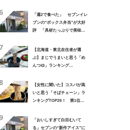
ス”が好評 「生地とバニラア
6
イスの相性が◎」「家族も好
「週2で食べた」 セブンイレ
きで夏はストックしてる」
ブンの“ボックス弁当”が大好
評 「具材たっぷりで美味し
い」「買う以外の選択肢な
7
い」
【北海道・東北在住者が選
ぶ】まじでうまいと思う「め
んつゆ」ランキング
TOP27！ 第1位は「めんつ
8
ゆ（ヤマキ）」【2026年最新
【女性に聞いた】コスパが高
調査結果】
いと思う「そばチェーン」ラ
ンキングTOP26！ 第1位は
「富士そば」【2026年最新調
9
査結果】
「おいしすぎて白目むいて
る」セブンの“新作アイス”に