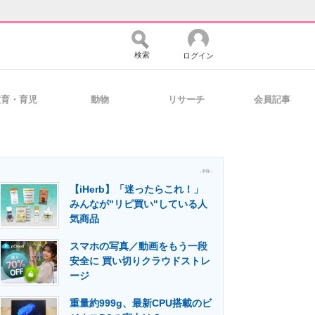
検索
ログイン
教育・育児
動物
リサーチ
会員記事
バイスの未来
好きが集まる 比べて選べる
- PR -
【iHerb】「迷ったらこれ！」
コミュニティ
マーケ×ITの今がよく分かる
みんなが"リピ買い"している人
気商品
スマホの写真／動画をもう一段
・活用を支援
安全に 買い切りクラウドストレ
ージ
重量約999g、最新CPU搭載のビ