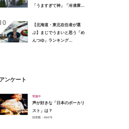
「うますぎて神」「冷凍庫に
入るだけ買い込もうかし
10
ら…」「シャリシャリがおい
【北海道・東北在住者が選
しい」の声
ぶ】まじでうまいと思う「め
んつゆ」ランキング
TOP27！ 第1位は「めんつ
ゆ（ヤマキ）」【2026年最新
調査結果】
アンケート
実施中
声が好きな「日本のボーカリ
スト」は？
回答数：49476