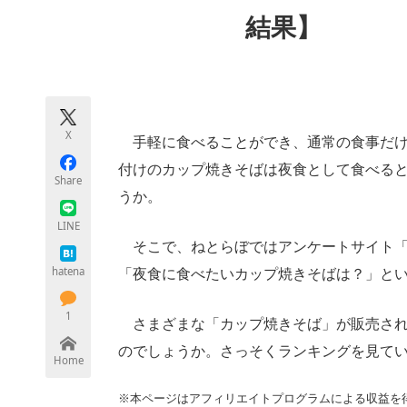
モノづくり技術者専門サイト
エレクトロ
結果】
ちょっと気になるネットの話題
X
手軽に食べることができ、通常の食事だけ
付けのカップ焼きそばは夜食として食べる
Share
うか。
LINE
そこで、ねとらぼではアンケートサイト「
hatena
「夜食に食べたいカップ焼きそばは？」と
1
さまざまな「カップ焼きそば」が販売され
のでしょうか。さっそくランキングを見て
Home
※本ページはアフィリエイトプログラムによる収益を