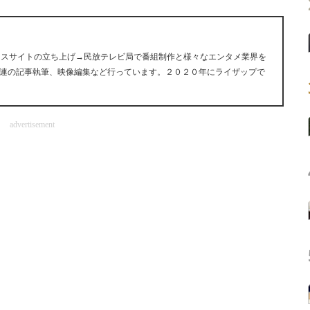
ュースサイトの立ち上げ→民放テレビ局で番組制作と様々なエンタメ業界を
連の記事執筆、映像編集など行っています。２０２０年にライザップで
advertisement