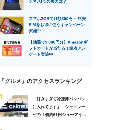
ジネスPCの実力は？
門メディア
建設×テクノロジーの最前線
スマホ2GBで月額850円～ 格安
SIMをお得に使うキャンペーン
実施中！
【抽選で5,000円分】Amazonギ
フトカードが当たる！読者アン
ケート実施中
「グルメ」のアクセスランキング
1
「好きすぎて冷凍庫パンパン
に入れてます」 シャトレー
ゼの“1個約61円シューアイ
ス”が好評 「生地とバニラア