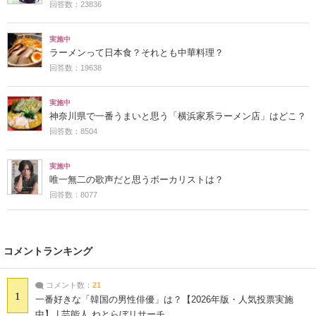
回答数：23836
実施中
ラーメンって日本食？それとも中華料理？
回答数：19638
実施中
神奈川県で一番うまいと思う「横浜家系ラーメン店」はどこ？
回答数：8504
実施中
唯一無二の歌声だと思うボーカリストは？
回答数：8077
コメントランキング
コメント数：
21
1
一番好きな「韓国の男性俳優」は？【2026年版・人気投票実施
中】 | 芸能人 ねとらぼリサーチ