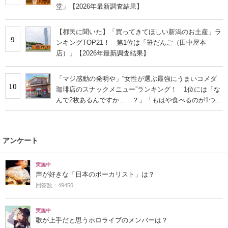
堂」【2026年最新調査結果】
【都民に聞いた】「買ってきてほしい新潟のお土産」ラ
9
ンキングTOP21！ 第1位は「笹だんご（田中屋本
店）」【2026年最新調査結果】
「マジ感動の発明や」“女性が選ぶ最強にうまいコメダ
10
珈琲店のスナックメニュー”ランキング！ 1位には「な
んで2枚あるんですか……？」「もはや食べるのが1つの
趣味」の声
アンケート
実施中
声が好きな「日本のボーカリスト」は？
回答数：49450
実施中
歌が上手だと思うホロライブのメンバーは？