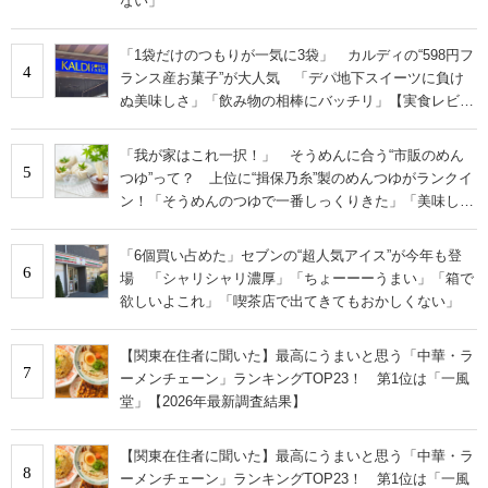
ない」
「1袋だけのつもりが一気に3袋」 カルディの“598円フ
4
ランス産お菓子”が大人気 「デパ地下スイーツに負け
ぬ美味しさ」「飲み物の相棒にバッチリ」【実食レビュ
ー】
「我が家はこれ一択！」 そうめんに合う“市販のめん
5
つゆ”って？ 上位に“揖保乃糸”製のめんつゆがランクイ
ン！「そうめんのつゆで一番しっくりきた」「美味しす
ぎる」
「6個買い占めた」セブンの“超人気アイス”が今年も登
6
場 「シャリシャリ濃厚」「ちょーーーうまい」「箱で
欲しいよこれ」「喫茶店で出てきてもおかしくない」
【関東在住者に聞いた】最高にうまいと思う「中華・ラ
7
ーメンチェーン」ランキングTOP23！ 第1位は「一風
堂」【2026年最新調査結果】
【関東在住者に聞いた】最高にうまいと思う「中華・ラ
8
ーメンチェーン」ランキングTOP23！ 第1位は「一風