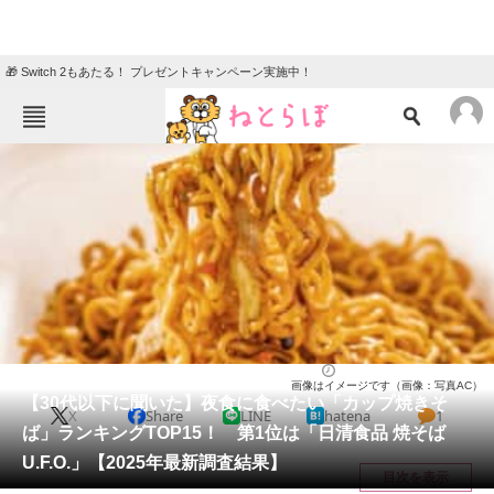
🎁 Switch 2もあたる！ プレゼントキャンペーン実施中！
ねとらぼメニュー
TOP
ニュース
エンタメ
クイズ
グルメ
地域
住まい
教育・育児
動物
リサーチ
グルメ
2025/03/26 18:30（公開）
画像はイメージです（画像：写真AC）
会員記事
【30代以下に聞いた】夜食に食べたい「カップ焼きそ
X
Share
LINE
hatena
1
ば」ランキングTOP15！ 第1位は「日清食品 焼そば
メディア
U.F.O.」【2025年最新調査結果】
目次を表示
注目記事を集めた総合ページ