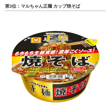
第3位：マルちゃん正麺 カップ焼そば
ITの今と未来を見通す
スマホと通信の最新トレンド
進化するPCとデバイスの未来
好きが集まる 比べて選べる
ビジネスと働き方のヒント
AI活用のいまが分かる
企業ITのトレンドを詳説
経営リーダーのコミュニティ
マーケ×ITの今がよく分かる
ITエンジニア向け専門サイト