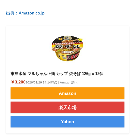
企業向けIT製品の総合サイト
出典：Amazon.co.jp
IT製品の技術・比較・事例
製造業のIT導入・活用を支援
モノづくり技術者専門サイト
エレクトロニクス専門サイト
電子設計の基本と応用
東洋水産 マルちゃん正麺 カップ 焼そば 126g x 12個
￥3,200
2026/03/26 14:14時点｜Amazon調べ
エネルギーの専門メディア
Amazon
建設×テクノロジーの最前線
楽天市場
ちょっと気になるネットの話題
Yahoo