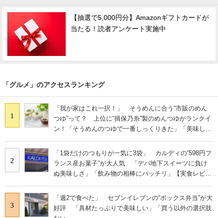
【抽選で5,000円分】Amazonギフトカードが
当たる！読者アンケート実施中
「グルメ」のアクセスランキング
「我が家はこれ一択！」 そうめんに合う“市販のめん
1
つゆ”って？ 上位に“揖保乃糸”製のめんつゆがランクイ
ン！「そうめんのつゆで一番しっくりきた」「美味しす
ぎる」
「1袋だけのつもりが一気に3袋」 カルディの“598円フ
2
ランス産お菓子”が大人気 「デパ地下スイーツに負け
ぬ美味しさ」「飲み物の相棒にバッチリ」【実食レビュ
ー】
「週2で食べた」 セブンイレブンの“ボックス弁当”が大
3
好評 「具材たっぷりで美味しい」「買う以外の選択肢