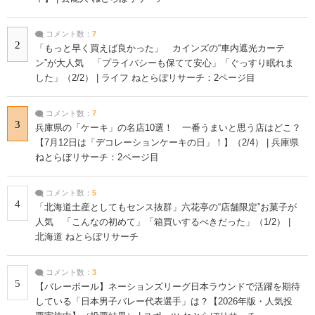
コメント数：
7
2
「もっと早く買えば良かった」 カインズの“車内遮光カーテ
ン”が大人気 「プライバシーも保てて安心」「ぐっすり眠れま
した」（2/2） | ライフ ねとらぼリサーチ：2ページ目
コメント数：
7
3
兵庫県の「ケーキ」の名店10選！ 一番うまいと思う店はどこ？
【7月12日は「デコレーションケーキの日」！】（2/4） | 兵庫県
ねとらぼリサーチ：2ページ目
コメント数：
5
4
「北海道土産としてもセンス抜群」六花亭の“店舗限定”お菓子が
人気 「こんなの初めて」「箱買いするべきだった」（1/2） |
北海道 ねとらぼリサーチ
コメント数：
3
5
【バレーボール】ネーションズリーグ日本ラウンドで活躍を期待
している「日本男子バレー代表選手」は？【2026年版・人気投