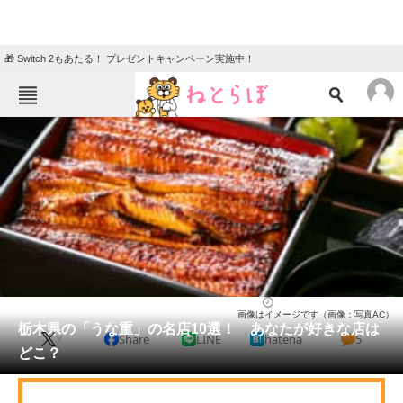
🎁 Switch 2もあたる！ プレゼントキャンペーン実施中！
ねとらぼメニュー
TOP
ニュース
エンタメ
クイズ
グルメ
地域
住まい
教育・育児
動物
リサーチ
栃木県
2025/03/30 20:10（公開）
画像はイメージです（画像：写真AC）
会員記事
栃木県の「うな重」の名店10選！ あなたが好きな店は
X
Share
LINE
hatena
5
どこ？
メディア
注目記事を集めた総合ページ