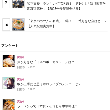
9
私立高校」ランキングTOP25！ 第1位は「渋谷教育学
園幕張高校」【2025年最新調査結果】
「東京のカツ丼の名店」10選！ 一番好きな店はどこ？
10
【人気投票実施中】
アンケート
実施中
声が好きな「日本のボーカリスト」は？
回答数：49620
実施中
歌が上手だと思うホロライブのメンバーは？
回答数：23926
実施中
ラーメンって日本食？それとも中華料理？