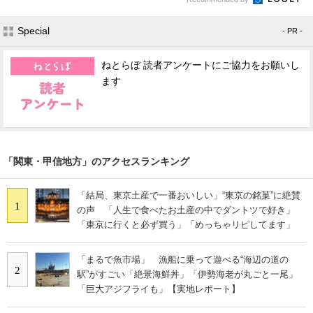
Special
- PR -
ねとらぼ 読者アンケートにご協力をお願いし
ます
「関東・甲信地方」のアクセスランキング
「結局、東京土産で一番おいしい」“東京の銘菓”に絶賛
1
の声 「人生で食べたお土産の中でダントツで好き」
「東京に行くと必ず買う」「めっちゃリピしてます」
「まるで魚市場」 漁船に乗って遊べる“海辺の道の
2
駅”がすごい「絶景海鮮丼」「伊勢海老が丸ごと一尾」
「巨大アジフライも」【実地レポート】