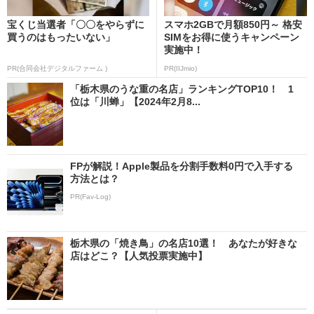
宝くじ当選者「〇〇をやらずに
スマホ2GBで月額850円～ 格安
買うのはもったいない」
SIMをお得に使うキャンペーン
実施中！
PR(合同会社デジタルファーム )
PR(IIJmio)
「栃木県のうな重の名店」ランキングTOP10！ 1
位は「川蝉」【2024年2月8...
FPが解説！Apple製品を分割手数料0円で入手する
方法とは？
PR(Fav-Log)
栃木県の「焼き鳥」の名店10選！ あなたが好きな
店はどこ？【人気投票実施中】