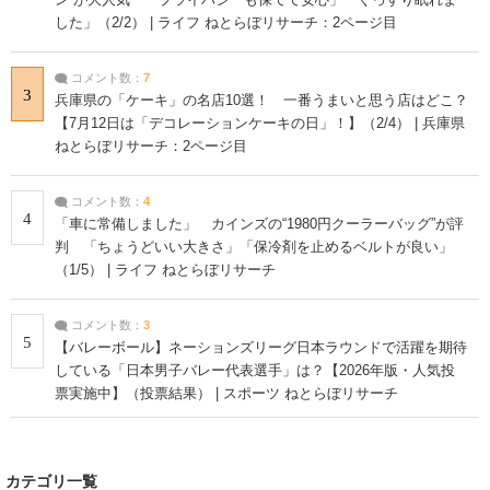
した」（2/2） | ライフ ねとらぼリサーチ：2ページ目
コメント数：
7
3
兵庫県の「ケーキ」の名店10選！ 一番うまいと思う店はどこ？
【7月12日は「デコレーションケーキの日」！】（2/4） | 兵庫県
ねとらぼリサーチ：2ページ目
コメント数：
4
4
「車に常備しました」 カインズの“1980円クーラーバッグ”が評
判 「ちょうどいい大きさ」「保冷剤を止めるベルトが良い」
（1/5） | ライフ ねとらぼリサーチ
コメント数：
3
5
【バレーボール】ネーションズリーグ日本ラウンドで活躍を期待
している「日本男子バレー代表選手」は？【2026年版・人気投
票実施中】（投票結果） | スポーツ ねとらぼリサーチ
カテゴリ一覧