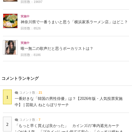
回答数：19697
実施中
神奈川県で一番うまいと思う「横浜家系ラーメン店」はどこ？
回答数：8526
実施中
唯一無二の歌声だと思うボーカリストは？
回答数：8186
コメントランキング
コメント数：
21
1
一番好きな「韓国の男性俳優」は？【2026年版・人気投票実施
中】 | 芸能人 ねとらぼリサーチ
コメント数：
7
2
「もっと早く買えば良かった」 カインズの“車内遮光カーテ
ン”が大人気 「プライバシーも保てて安心」「ぐっすり眠れま