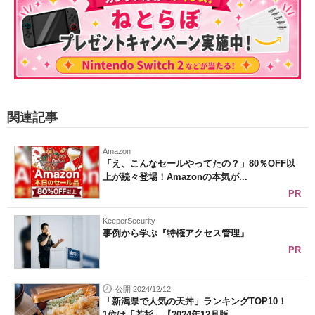
関連記事
Amazon
「え、こんなセールやってたの？」80％OFF以
上が続々登場！Amazonの本気が...
PR
KeeperSecurity
事例から学ぶ『特権アクセス管理』
PR
公開 2024/12/12
「新潟県で人気の天丼」ランキングTOP10！
1位は「若杉」【2024年12月版...