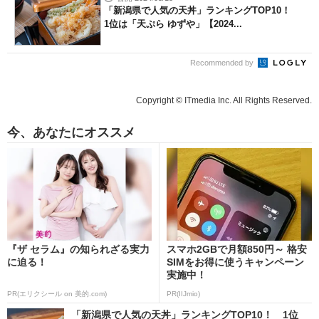
「新潟県で人気の天丼」ランキングTOP10！
1位は「天ぷら ゆずや」【2024...
Recommended by
Copyright © ITmedia Inc. All Rights Reserved.
今、あなたにオススメ
『ザ セラム』の知られざる実力
スマホ2GBで月額850円～ 格安
に迫る！
SIMをお得に使うキャンペーン
実施中！
PR(エリクシール on 美的.com)
PR(IIJmio)
「新潟県で人気の天丼」ランキングTOP10！ 1位