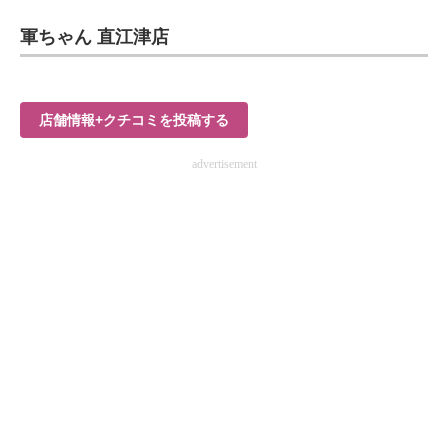
企業向けIT製品の総合サイト
軍ちゃん 直江津店
IT製品の技術・比較・事例
製造業のIT導入・活用を支援
店舗情報+クチコミを投稿する
モノづくり技術者専門サイト
advertisement
エレクトロニクス専門サイト
電子設計の基本と応用
エネルギーの専門メディア
建設×テクノロジーの最前線
ちょっと気になるネットの話題