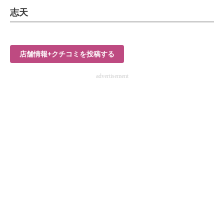
志天
ITの今と未来を見通す
スマホと通信の最新トレンド
店舗情報+クチコミを投稿する
進化するPCとデバイスの未来
advertisement
好きが集まる 比べて選べる
ビジネスと働き方のヒント
AI活用のいまが分かる
企業ITのトレンドを詳説
経営リーダーのコミュニティ
マーケ×ITの今がよく分かる
ITエンジニア向け専門サイト