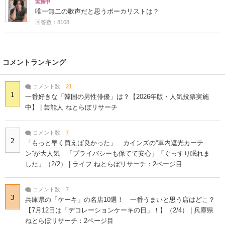
実施中
唯一無二の歌声だと思うボーカリストは？
回答数：8108
コメントランキング
コメント数：
21
1
一番好きな「韓国の男性俳優」は？【2026年版・人気投票実施
中】 | 芸能人 ねとらぼリサーチ
コメント数：
7
2
「もっと早く買えば良かった」 カインズの“車内遮光カーテ
ン”が大人気 「プライバシーも保てて安心」「ぐっすり眠れま
した」（2/2） | ライフ ねとらぼリサーチ：2ページ目
コメント数：
7
3
兵庫県の「ケーキ」の名店10選！ 一番うまいと思う店はどこ？
【7月12日は「デコレーションケーキの日」！】（2/4） | 兵庫県
ねとらぼリサーチ：2ページ目