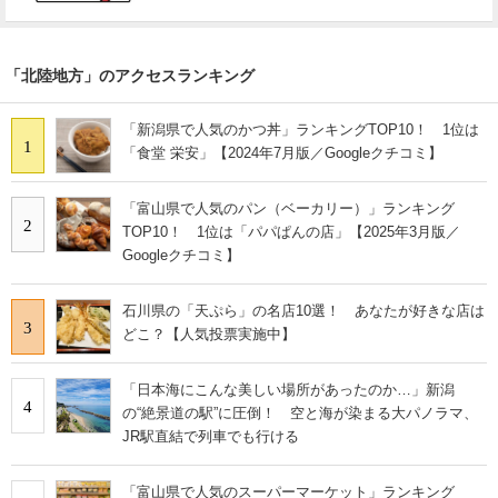
「北陸地方」のアクセスランキング
「新潟県で人気のかつ丼」ランキングTOP10！ 1位は
1
「食堂 栄安」【2024年7月版／Googleクチコミ】
「富山県で人気のパン（ベーカリー）」ランキング
2
TOP10！ 1位は「パパぱんの店」【2025年3月版／
Googleクチコミ】
石川県の「天ぷら」の名店10選！ あなたが好きな店は
3
どこ？【人気投票実施中】
「日本海にこんな美しい場所があったのか…」新潟
4
の“絶景道の駅”に圧倒！ 空と海が染まる大パノラマ、
JR駅直結で列車でも行ける
「富山県で人気のスーパーマーケット」ランキング