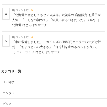
コメント数：
5
4
「北海道土産としてもセンス抜群」六花亭の“店舗限定”お菓子が
人気 「こんなの初めて」「箱買いするべきだった」（1/2） |
北海道 ねとらぼリサーチ
コメント数：
4
5
「車に常備しました」 カインズの“1980円クーラーバッグ”が評
判 「ちょうどいい大きさ」「保冷剤を止めるベルトが良い」
（1/5） | ライフ ねとらぼリサーチ
カテゴリ一覧
IT・科学
エンタメ
グルメ