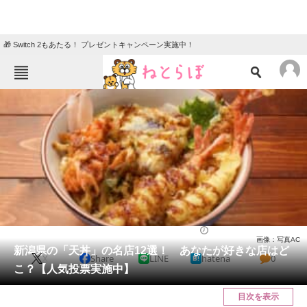
🎁 Switch 2もあたる！ プレゼントキャンペーン実施中！
ねとらぼメニュー
TOP
ニュース
エンタメ
クイズ
グルメ
地域
住まい
教育・育児
動物
リサーチ
新潟県
2025/03/30 20:20（公開）
画像：写真AC
会員記事
新潟県の「天丼」の名店12選！ あなたが好きな店はど
X
Share
LINE
hatena
0
こ？【人気投票実施中】
メディア
目次を表示
注目記事を集めた総合ページ