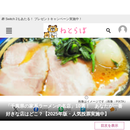
🎁 Switch 2もあたる！ プレゼントキャンペーン実施中！
ねとらぼメニュー
TOP
ニュース
エンタメ
クイズ
グルメ
地域
住まい
教育・育児
動物
リサーチ
千葉県
2025/03/24 19:05（公開）
画像はイメージです（画像：PIXTA）
会員記事
「千葉県の家系ラーメンの名店」10選！ あなたが一番
X
Share
LINE
hatena
3
好きな店はどこ？【2025年版・人気投票実施中】
メディア
目次を表示
注目記事を集めた総合ページ