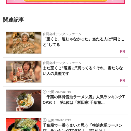
関連記事
合同会社デジタルファーム
「宝くじ、運じゃなかった」当たる人は“同じこ
と”してる
PR
合同会社デジタルファーム
まだ宝くじ“適当に”買ってる？それ、当たらな
い人の典型です
PR
公開 2025/01/19
「千葉の豚骨醤油ラーメン店」人気ランキングT
OP20！ 第1位は「杉田家 千葉祐...
公開 2024/12/12
千葉県で一番うまいと思う「横浜家系ラーメン
店」ランキングTOP20！ 第1位は「...