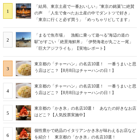
「結局、東京土産で一番おいしい」“東京の銘菓”に絶賛
1
の声 「人生で食べたお土産の中でダントツで好き」
「東京に行くと必ず買う」「めっちゃリピしてます」
「まるで魚市場」 漁船に乗って遊べる“海辺の道の
2
駅”がすごい「絶景海鮮丼」「伊勢海老が丸ごと一尾」
「巨大アジフライも」【実地レポート】
東京都の「チャーハン」の名店10選！ 一番うまいと思
3
う店はどこ？【8月8日はチャーハンの日！】
東京都の「チャーハン」の名店10選！ 一番うまいと思
4
う店はどこ？【8月8日はチャーハンの日！】
東京都の「かき氷」の名店10選！ あなたの好きなお店
5
はどこ？【人気投票実施中】
個性豊かで絶品のイタリアンかき氷が味わえるお店など
6
を紹介！ 東京都の「かき氷」の名店10選！