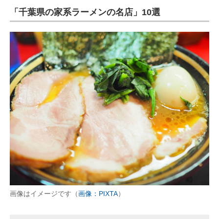
「千葉県の家系ラーメンの名店」10選
ITの今と未来を見通す
スマホと通信の最新トレンド
進化するPCとデバイスの未来
好きが集まる 比べて選べる
ビジネスと働き方のヒント
AI活用のいまが分かる
企業ITのトレンドを詳説
経営リーダーのコミュニティ
マーケ×ITの今がよく分かる
画像はイメージです（
画像：PIXTA
）
ITエンジニア向け専門サイト