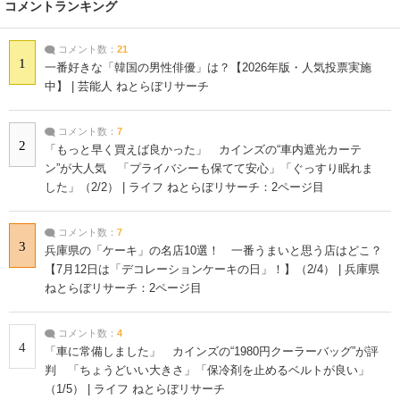
コメントランキング
コメント数：
21
1
一番好きな「韓国の男性俳優」は？【2026年版・人気投票実施
中】 | 芸能人 ねとらぼリサーチ
コメント数：
7
2
「もっと早く買えば良かった」 カインズの“車内遮光カーテ
ン”が大人気 「プライバシーも保てて安心」「ぐっすり眠れま
した」（2/2） | ライフ ねとらぼリサーチ：2ページ目
コメント数：
7
3
兵庫県の「ケーキ」の名店10選！ 一番うまいと思う店はどこ？
【7月12日は「デコレーションケーキの日」！】（2/4） | 兵庫県
ねとらぼリサーチ：2ページ目
コメント数：
4
4
「車に常備しました」 カインズの“1980円クーラーバッグ”が評
判 「ちょうどいい大きさ」「保冷剤を止めるベルトが良い」
（1/5） | ライフ ねとらぼリサーチ