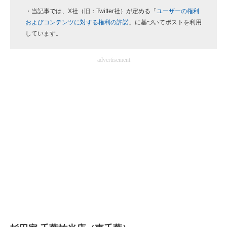
・当記事では、X社（旧：Twitter社）が定める「
ユーザーの権利
企業向けIT製品の総合サイト
およびコンテンツに対する権利の許諾
」に基づいてポストを利用
しています。
IT製品の技術・比較・事例
製造業のIT導入・活用を支援
advertisement
モノづくり技術者専門サイト
エレクトロニクス専門サイト
電子設計の基本と応用
エネルギーの専門メディア
建設×テクノロジーの最前線
ちょっと気になるネットの話題