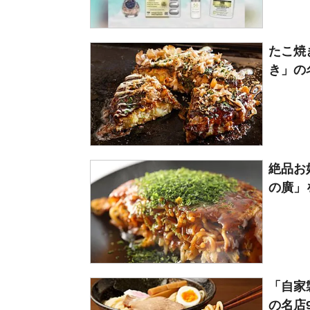
たこ焼
き」の
絶品お
の廣」
「自家
の名店