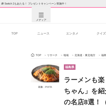
🎁 Switch 2もあたる！ プレゼントキャンペーン実施中！
メディア
TOP
ニュース
エンタメ
クイズ
注目記事を集めた総合ページ
ITの今
TOP
>
リサーチ
>
地域
>
北海道・東北地方
>
福
ビジネスと働き方のヒント
AI活用
福島県
ラーメンも楽
ITエンジニア向け専門サイト
企業向けI
画像：PIXTA
ちゃん」を紹
の名店8選！