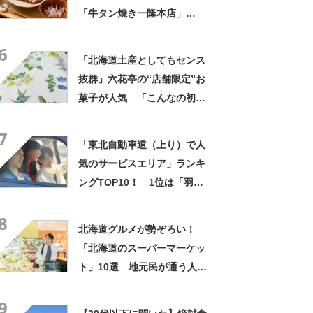
「牛タン焼き一隆本店」
【2024年5月版／Googleクチ
6
コミ調べ】
「北海道土産としてもセンス
抜群」六花亭の“店舗限定”お
菓子が人気 「こんなの初め
て」「箱買いするべきだっ
7
た」
「東北自動車道（上り）で人
気のサービスエリア」ランキ
ングTOP10！ 1位は「羽生
PA (上り)」【2024年1月版／
8
Googleクチコミ調べ】
北海道グルメが勢ぞろい！
「北海道のスーパーマーケッ
ト」10選 地元民が通う人気
店とは？
9