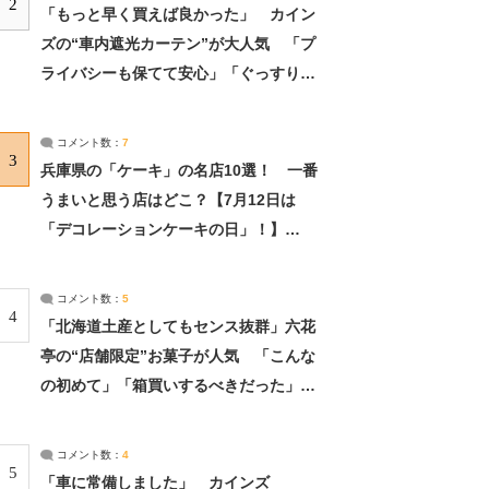
2
「もっと早く買えば良かった」 カイン
ズの“車内遮光カーテン”が大人気 「プ
ライバシーも保てて安心」「ぐっすり眠
れました」（2/2） | ライフ ねとらぼリ
サーチ：2ページ目
コメント数：
7
3
兵庫県の「ケーキ」の名店10選！ 一番
うまいと思う店はどこ？【7月12日は
「デコレーションケーキの日」！】
（2/4） | 兵庫県 ねとらぼリサーチ：2ペ
ージ目
コメント数：
5
4
「北海道土産としてもセンス抜群」六花
亭の“店舗限定”お菓子が人気 「こんな
の初めて」「箱買いするべきだった」
（1/2） | 北海道 ねとらぼリサーチ
コメント数：
4
5
「車に常備しました」 カインズ