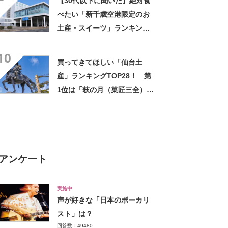
【30代以下に聞いた】絶対食
べたい「新千歳空港限定のお
土産・スイーツ」ランキング
TOP21！ 第1位は「宇治抹
10
茶ソフト（きのとや新千歳空
買ってきてほしい「仙台土
港ファクトリー店）」【2024
産」ランキングTOP28！ 第
年最新調査結果】
1位は「萩の月（菓匠三全）」
【2026年最新調査結果】
アンケート
実施中
声が好きな「日本のボーカリ
スト」は？
回答数：49480