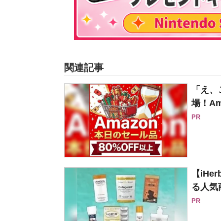
関連記事
「え、
場！Am
PR
【iH
る人気
PR