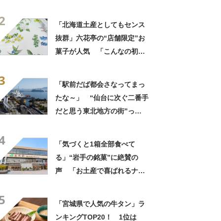
て？ ランキング上位に「ち
2
ょうどよく都会と田舎が混じ
「北海道土産としてもセンス
ってる」「コンパクトにまと
抜群」六花亭の“店舗限定”お
まったいい街」の声
菓子が人気 「こんなの初め
て」「箱買いするべきだっ
3
た」
「駅前だば都会さなってまっ
たな～」 “仙台に次ぐ二番手
だと思う東北地方の街”っ
て？ ランキング上位に「ち
4
ょうどよく都会と田舎が混じ
「気づくと1箱全部食べて
ってる」「コンパクトにまと
る」“岩手の銘菓”に絶賛の
まったいい街」の声
声 「お土産で喜ばれるナン
バーワン」「会社や友達から
5
毎回大好評」
「宮城県で人気の牛タン」ラ
ンキングTOP20！ 1位は