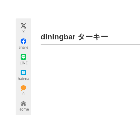
モノづくり技術者専門サイト
エレクトロ
X
ちょっと気になるネットの話題
diningbar ターキー
Share
LINE
hatena
0
Home