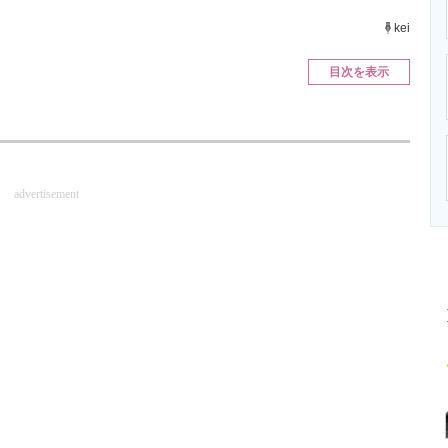
ニクス専門サイト
電子設計の基本と応用
エネルギーの専
kei
目次を表示
advertisement