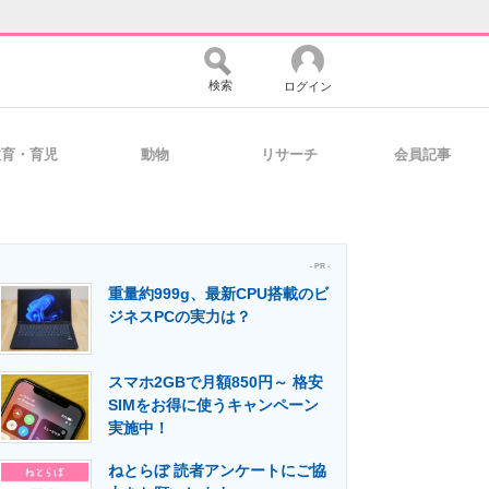
検索
ログイン
教育・育児
動物
リサーチ
会員記事
バイスの未来
好きが集まる 比べて選べる
- PR -
重量約999g、最新CPU搭載のビ
コミュニティ
マーケ×ITの今がよく分かる
ジネスPCの実力は？
スマホ2GBで月額850円～ 格安
・活用を支援
SIMをお得に使うキャンペーン
実施中！
ねとらぼ 読者アンケートにご協