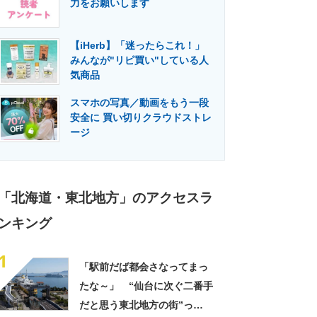
力をお願いします
門メディア
建設×テクノロジーの最前線
【iHerb】「迷ったらこれ！」
みんなが"リピ買い"している人
気商品
スマホの写真／動画をもう一段
安全に 買い切りクラウドストレ
ージ
「北海道・東北地方」のアクセスラ
ンキング
1
「駅前だば都会さなってまっ
たな～」 “仙台に次ぐ二番手
だと思う東北地方の街”っ