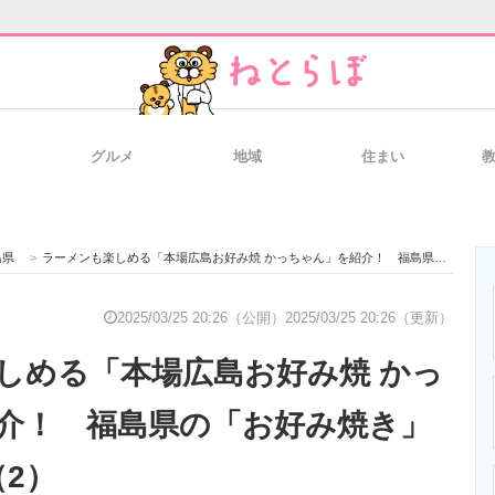
グルメ
地域
住まい
と未来を見通す
スマホと通信の最新トレンド
進化するPCとデ
島県
>
ラーメンも楽しめる「本場広島お好み焼 かっちゃん」を紹介！ 福島県の「お好み焼き」の名店8選！（2）
のいまが分かる
企業ITのトレンドを詳説
経営リーダーの
2025/03/25 20:26（公開）
2025/03/25 20:26（更新）
しめる「本場広島お好み焼 かっ
T製品の総合サイト
IT製品の技術・比較・事例
製造業のIT導入
介！ 福島県の「お好み焼き」
（2）