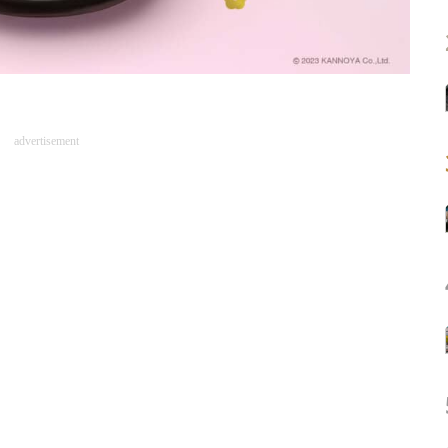
advertisement