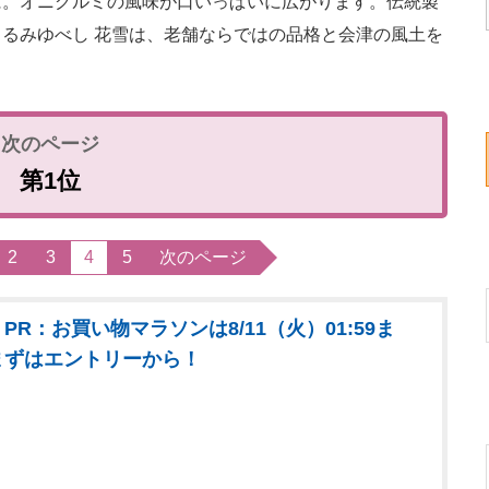
に。オニグルミの風味が口いっぱいに広がります。伝統製
るみゆべし 花雪は、老舗ならではの品格と会津の風土を
第1位
2
3
4
5
次のページ
PR：お買い物マラソンは8/11（火）01:59ま
まずはエントリーから！