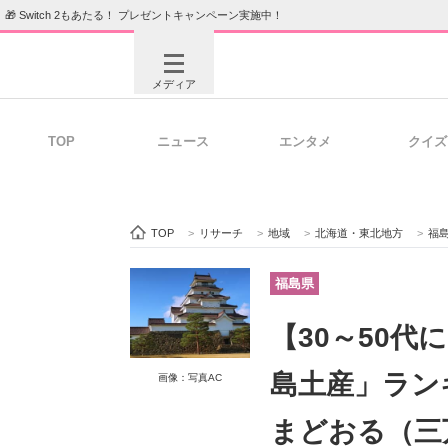
🎁 Switch 2もあたる！ プレゼントキャンペーン実施中！
メディア
TOP
ニュース
エンタメ
クイズ
注目記事を集めた総合ページ
ITの今
TOP
>
リサーチ
>
地域
>
北海道・東北地方
>
福
ビジネスと働き方のヒント
AI活用
福島県
【30～50
ITエンジニア向け専門サイト
企業向けI
島土産」ラン
画像：写真AC
まどおる（三