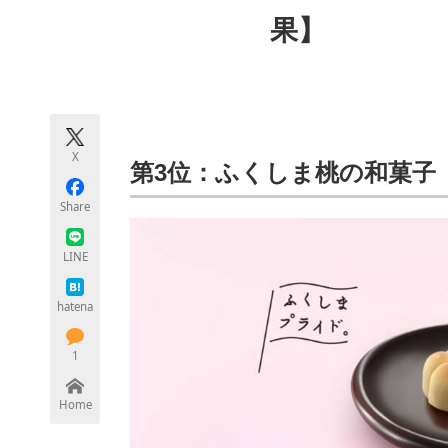
モノづくり技術者専門サイト
エレクトロ
果】
ちょっと気になるネットの話題
X
第3位：ふくしま桃の和菓子
Share
LINE
hatena
1
Home