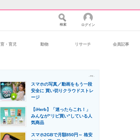
検索
ログイン
教育・育児
動物
リサーチ
会員記事
バイスの未来
好きが集まる 比べて選べる
- PR -
スマホの写真／動画をもう一段
コミュニティ
マーケ×ITの今がよく分かる
安全に 買い切りクラウドストレ
ージ
【iHerb】「迷ったらこれ！」
・活用を支援
みんなが"リピ買い"している人
気商品
スマホ2GBで月額850円～ 格安