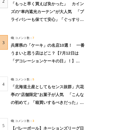
2
「もっと早く買えば良かった」 カイン
ズの“車内遮光カーテン”が大人気 「プ
ライバシーも保てて安心」「ぐっすり眠
れました」（2/2） | ライフ ねとらぼリ
サーチ：2ページ目
コメント数：
7
3
兵庫県の「ケーキ」の名店10選！ 一番
うまいと思う店はどこ？【7月12日は
「デコレーションケーキの日」！】
（2/4） | 兵庫県 ねとらぼリサーチ：2ペ
ージ目
コメント数：
5
4
「北海道土産としてもセンス抜群」六花
亭の“店舗限定”お菓子が人気 「こんな
の初めて」「箱買いするべきだった」
（1/2） | 北海道 ねとらぼリサーチ
コメント数：
3
5
【バレーボール】ネーションズリーグ日