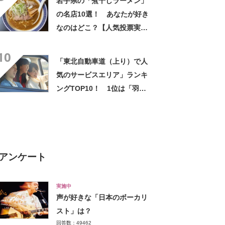
岩手県の「煮干しラーメン」
の名店10選！ あなたが好き
なのはどこ？【人気投票実施
中】
10
「東北自動車道（上り）で人
気のサービスエリア」ランキ
ングTOP10！ 1位は「羽生
PA (上り)」【2024年1月版／
Googleクチコミ調べ】
アンケート
実施中
声が好きな「日本のボーカリ
スト」は？
回答数：49462