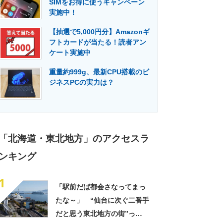
SIMをお得に使うキャンペーン
門メディア
建設×テクノロジーの最前線
実施中！
【抽選で5,000円分】Amazonギ
フトカードが当たる！読者アン
ケート実施中
重量約999g、最新CPU搭載のビ
ジネスPCの実力は？
「北海道・東北地方」のアクセスラ
ンキング
1
「駅前だば都会さなってまっ
たな～」 “仙台に次ぐ二番手
だと思う東北地方の街”っ