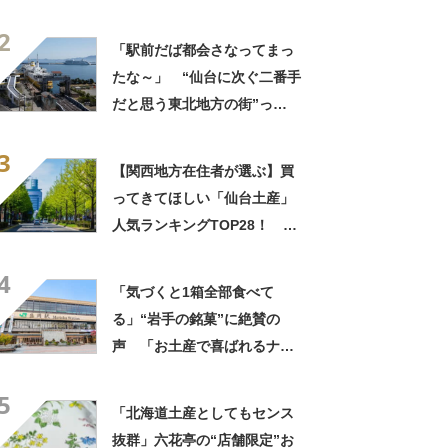
て？ ランキング上位に「ち
2
ょうどよく都会と田舎が混じ
「駅前だば都会さなってまっ
ってる」「コンパクトにまと
たな～」 “仙台に次ぐ二番手
まったいい街」の声
だと思う東北地方の街”っ
て？ ランキング上位に「ち
3
ょうどよく都会と田舎が混じ
【関西地方在住者が選ぶ】買
ってる」「コンパクトにまと
ってきてほしい「仙台土産」
まったいい街」の声
人気ランキングTOP28！ 第
1位は「づんだ餅」と「ずんだ
4
餅」【2026年最新調査結果】
「気づくと1箱全部食べて
る」“岩手の銘菓”に絶賛の
声 「お土産で喜ばれるナン
バーワン」「会社や友達から
5
毎回大好評」
「北海道土産としてもセンス
抜群」六花亭の“店舗限定”お