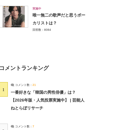
実施中
唯一無二の歌声だと思うボー
カリストは？
回答数：8084
コメントランキング
コメント数：
21
1
一番好きな「韓国の男性俳優」は？
【2026年版・人気投票実施中】 | 芸能人
ねとらぼリサーチ
コメント数：
7