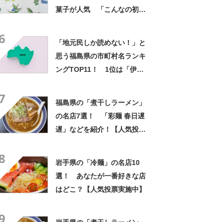
菓子が人気 「こんなの初め
て」「箱買いするべきだっ
6
た」
「地元民しか読めない！」と
思う福島県の市町村名ランキ
ングTOP11！ 1位は「伊達
郡桑折町」【2024年最新投票
7
結果】
福島県の「煮干しラーメン」
の名店7選！ 「彩麺 春日遅
遅」などを紹介！【人気投票
実施中】
8
岩手県の「冷麺」の名店10
選！ あなたが一番好きな店
はどこ？【人気投票実施中】
9