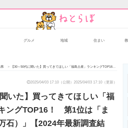
グルメ
地域
住まい
と未来を見通す
スマホと通信の最新トレンド
進化するPCとデ
島県
>
【30～50代に聞いた】買ってきてほしい「福島土産」ランキングTOP16！ 第1位は「ままどおる（三万石）」【2024年最新調査結果】
のいまが分かる
企業ITのトレンドを詳説
経営リーダーの
2025/04/03 17:10（公開）
2025/04/03 17:10（更新）
代に聞いた】買ってきてほしい「福
T製品の総合サイト
IT製品の技術・比較・事例
製造業のIT導入
キングTOP16！ 第1位は「ま
万石）」【2024年最新調査結