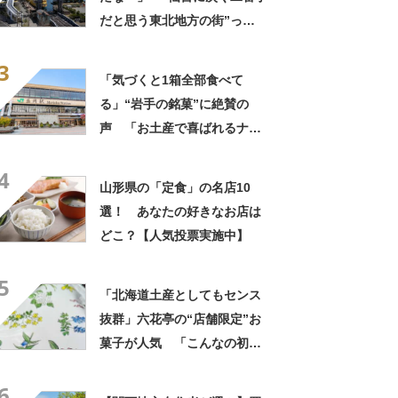
まったいい街」の声
だと思う東北地方の街”っ
て？ ランキング上位に「ち
3
ょうどよく都会と田舎が混じ
「気づくと1箱全部食べて
ってる」「コンパクトにまと
る」“岩手の銘菓”に絶賛の
まったいい街」の声
声 「お土産で喜ばれるナン
バーワン」「会社や友達から
4
毎回大好評」
山形県の「定食」の名店10
選！ あなたの好きなお店は
どこ？【人気投票実施中】
5
「北海道土産としてもセンス
抜群」六花亭の“店舗限定”お
菓子が人気 「こんなの初め
て」「箱買いするべきだっ
6
た」