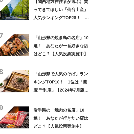
【関西地方在住者が選ぶ】買
ってきてほしい「仙台土産」
人気ランキングTOP28！ 第
1位は「づんだ餅」と「ずんだ
7
餅」【2026年最新調査結果】
「山形県の焼き鳥の名店」10
選！ あなたが一番好きな店
はどこ？【人気投票実施中】
8
「山形県で人気のそば」ラン
キングTOP10！ 1位は「蕎
麦 千利庵」【2024年7月版／
Googleクチコミ】
9
岩手県の「焼肉の名店」10
選！ あなたが行きたい店は
どこ？【人気投票実施中】