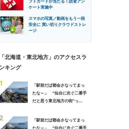
フトカードが当たる！読者アン
門メディア
建設×テクノロジーの最前線
ケート実施中
スマホの写真／動画をもう一段
安全に 買い切りクラウドストレ
ージ
「北海道・東北地方」のアクセスラ
ンキング
1
「駅前だば都会さなってまっ
たな～」 “仙台に次ぐ二番手
だと思う東北地方の街”っ
て？ ランキング上位に「ち
2
ょうどよく都会と田舎が混じ
「駅前だば都会さなってまっ
ってる」「コンパクトにまと
たな～」 “仙台に次ぐ二番手