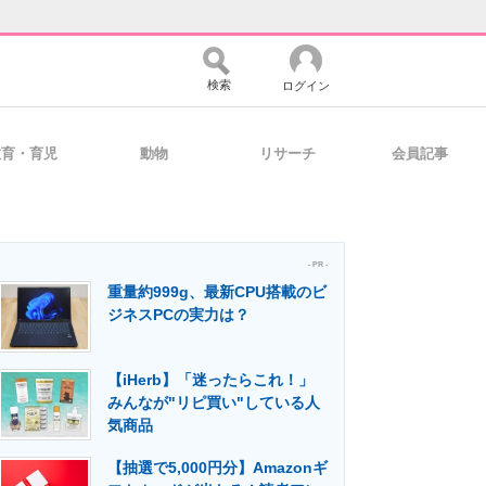
検索
ログイン
教育・育児
動物
リサーチ
会員記事
バイスの未来
好きが集まる 比べて選べる
- PR -
重量約999g、最新CPU搭載のビ
コミュニティ
マーケ×ITの今がよく分かる
ジネスPCの実力は？
【iHerb】「迷ったらこれ！」
・活用を支援
みんなが"リピ買い"している人
気商品
【抽選で5,000円分】Amazonギ