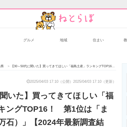
グルメ
地域
住まい
と未来を見通す
スマホと通信の最新トレンド
進化するPCとデ
島県
>
【30～50代に聞いた】買ってきてほしい「福島土産」ランキングTOP16！ 第1位は「ままどおる（三万石）」【2024年最新調査結果】
のいまが分かる
企業ITのトレンドを詳説
経営リーダーの
2025/04/03 17:10（公開）
2025/04/03 17:10（更新）
代に聞いた】買ってきてほしい「福
T製品の総合サイト
IT製品の技術・比較・事例
製造業のIT導入
キングTOP16！ 第1位は「ま
万石）」【2024年最新調査結