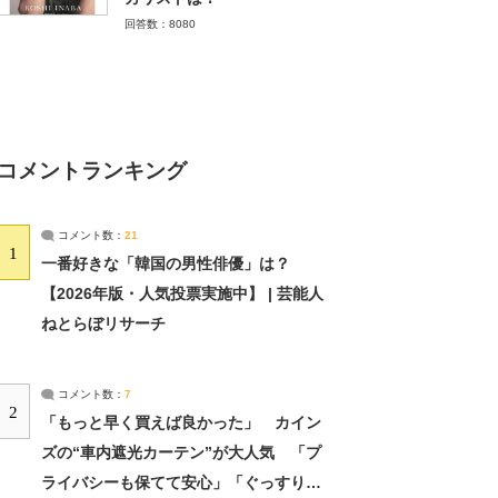
回答数：8080
コメントランキング
コメント数：
21
1
一番好きな「韓国の男性俳優」は？
【2026年版・人気投票実施中】 | 芸能人
ねとらぼリサーチ
コメント数：
7
2
「もっと早く買えば良かった」 カイン
ズの“車内遮光カーテン”が大人気 「プ
ライバシーも保てて安心」「ぐっすり眠