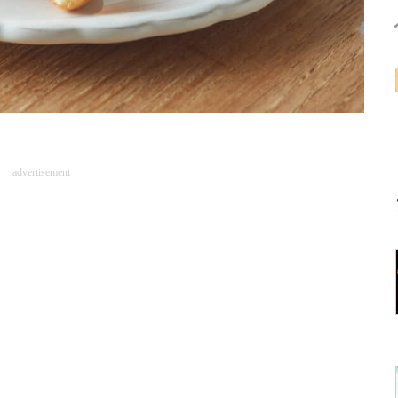
advertisement