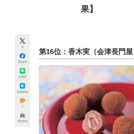
モノづくり技術者専門サイト
エレクトロ
果】
ちょっと気になるネットの話題
X
第16位：香木実（会津長門屋
Share
LINE
hatena
1
Home