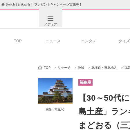
🎁 Switch 2もあたる！ プレゼントキャンペーン実施中！
メディア
TOP
ニュース
エンタメ
クイズ
注目記事を集めた総合ページ
ITの今
TOP
>
リサーチ
>
地域
>
北海道・東北地方
>
福
ビジネスと働き方のヒント
AI活用
福島県
【30～50
ITエンジニア向け専門サイト
企業向けI
島土産」ラン
画像：写真AC
まどおる（三