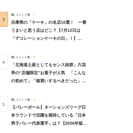
れました」（2/2） | ライフ ねとらぼリ
サーチ：2ページ目
コメント数：
7
3
兵庫県の「ケーキ」の名店10選！ 一番
うまいと思う店はどこ？【7月12日は
「デコレーションケーキの日」！】
（2/4） | 兵庫県 ねとらぼリサーチ：2ペ
ージ目
コメント数：
5
4
「北海道土産としてもセンス抜群」六花
亭の“店舗限定”お菓子が人気 「こんな
の初めて」「箱買いするべきだった」
（1/2） | 北海道 ねとらぼリサーチ
コメント数：
3
5
【バレーボール】ネーションズリーグ日
本ラウンドで活躍を期待している「日本
男子バレー代表選手」は？【2026年版・
人気投票実施中】（投票結果） | スポー