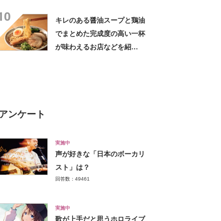
10
キレのある醤油スープと鶏油
でまとめた完成度の高い一杯
が味わえるお店などを紹
介！ 青森県の「醤油ラーメ
ン」の名店10選！
アンケート
実施中
声が好きな「日本のボーカリ
スト」は？
回答数：49461
実施中
歌が上手だと思うホロライブ