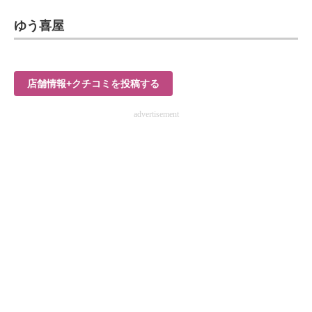
企業向けIT製品の総合サイト
ゆう喜屋
IT製品の技術・比較・事例
製造業のIT導入・活用を支援
店舗情報+クチコミを投稿する
モノづくり技術者専門サイト
advertisement
エレクトロニクス専門サイト
電子設計の基本と応用
エネルギーの専門メディア
建設×テクノロジーの最前線
ちょっと気になるネットの話題