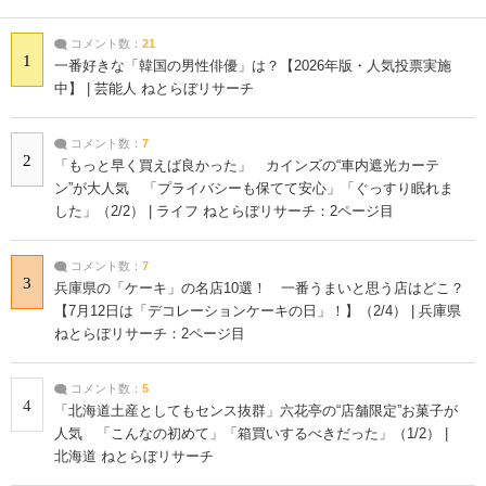
コメント数：
21
1
一番好きな「韓国の男性俳優」は？【2026年版・人気投票実施
中】 | 芸能人 ねとらぼリサーチ
コメント数：
7
2
「もっと早く買えば良かった」 カインズの“車内遮光カーテ
ン”が大人気 「プライバシーも保てて安心」「ぐっすり眠れま
した」（2/2） | ライフ ねとらぼリサーチ：2ページ目
コメント数：
7
3
兵庫県の「ケーキ」の名店10選！ 一番うまいと思う店はどこ？
【7月12日は「デコレーションケーキの日」！】（2/4） | 兵庫県
ねとらぼリサーチ：2ページ目
コメント数：
5
4
「北海道土産としてもセンス抜群」六花亭の“店舗限定”お菓子が
人気 「こんなの初めて」「箱買いするべきだった」（1/2） |
北海道 ねとらぼリサーチ