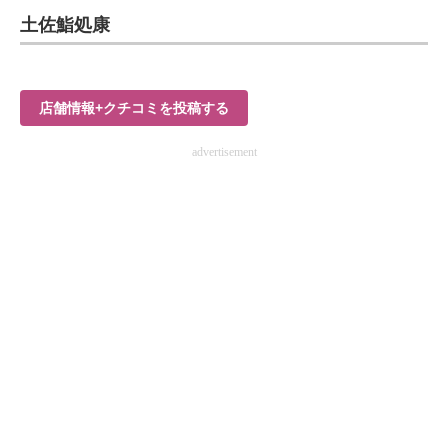
土佐鮨処康
ITの今と未来を見通す
スマホと通信の最新トレンド
店舗情報+クチコミを投稿する
進化するPCとデバイスの未来
advertisement
好きが集まる 比べて選べる
ビジネスと働き方のヒント
AI活用のいまが分かる
企業ITのトレンドを詳説
経営リーダーのコミュニティ
マーケ×ITの今がよく分かる
ITエンジニア向け専門サイト