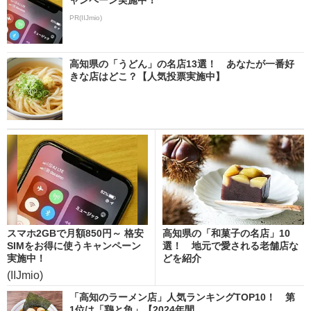
PR(IIJmio)
高知県の「うどん」の名店13選！ あなたが一番好
きな店はどこ？【人気投票実施中】
スマホ2GBで月額850円～ 格安
高知県の「和菓子の名店」10
SIMをお得に使うキャンペーン
選！ 地元で愛される老舗店な
実施中！
どを紹介
(IIJmio)
「高知のラーメン店」人気ランキングTOP10！ 第
1位は「鶏と魚」【2024年間...