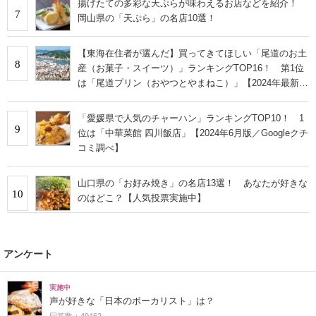
揚げたての多彩な天ぷらが味わえるお店などを紹介！
7
岡山県の「天ぷら」の名店10選！
【東海在住者が選んだ】買ってきてほしい「尾道のお土
8
産（お菓子・スイーツ）」ランキングTOP16！ 第1位
は「尾道プリン（おやつとやまねこ）」【2024年最新調
査結果】
「愛媛県で人気のチャーハン」ランキングTOP10！ 1
9
位は「中華菜館 四川飯店」【2024年6月版／Googleクチ
コミ調べ】
山口県の「お好み焼き」の名店13選！ あなたが好きな
10
のはどこ？【人気投票実施中】
アンケート
実施中
声が好きな「日本のボーカリスト」は？
回答数：49462