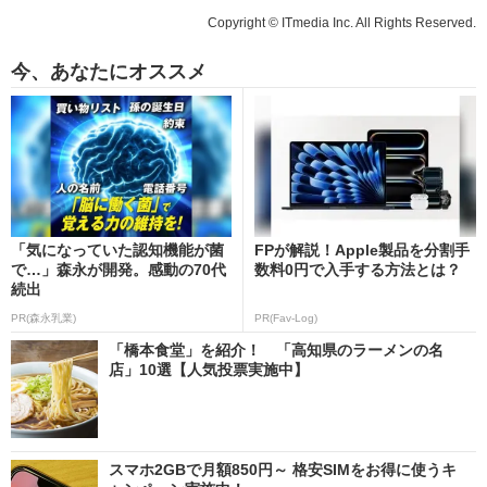
Copyright © ITmedia Inc. All Rights Reserved.
今、あなたにオススメ
「気になっていた認知機能が菌
FPが解説！Apple製品を分割手
で…」森永が開発。感動の70代
数料0円で入手する方法とは？
続出
PR(森永乳業)
PR(Fav-Log)
「橋本食堂」を紹介！ 「高知県のラーメンの名
店」10選【人気投票実施中】
スマホ2GBで月額850円～ 格安SIMをお得に使うキ