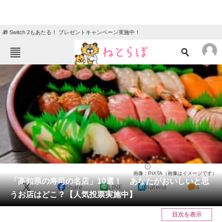
🎁 Switch 2もあたる！ プレゼントキャンペーン実施中！
ねとらぼメニュー
TOP
ニュース
エンタメ
クイズ
グルメ
地域
住まい
教育・育児
動物
リサーチ
高知県
2025/04/12 16:30（公開）
画像：PIXTA（画像はイメージです）
会員記事
「高知県の寿司の名店」10選！ あなたがおいしいと思
X
Share
LINE
hatena
4
うお店はどこ？【人気投票実施中】
メディア
目次を表示
注目記事を集めた総合ページ